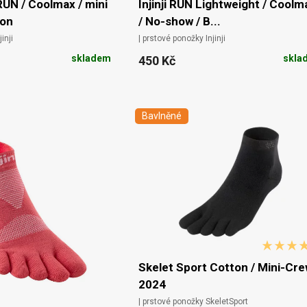
 RUN / Coolmax / mini
Injinji RUN Lightweight / Coolm
don
/ No-show / B...
inji
| prstové ponožky Injinji
skladem
skla
450 Kč
Bavlněné
Skelet Sport Cotton / Mini-Cr
2024
| prstové ponožky SkeletSport