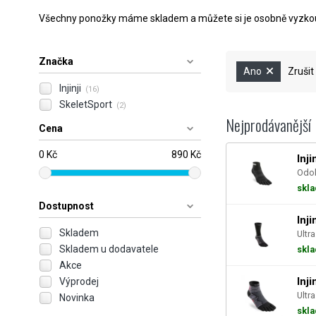
Všechny ponožky máme skladem a můžete si je osobně vyzkouše
Značka
Ano
Zrušit
Injinji
(16)
SkeletSport
(2)
Nejprodávanější
Cena
0 Kč
890 Kč
Inj
Odol
skl
Dostupnost
Inj
Skladem
Ultr
Skladem u dodavatele
skl
Akce
Inj
Výprodej
Ultr
Novinka
skl