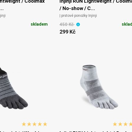
ightweight / Coolmax
Injinji RUN Lightweight / Coolm
..
/ No-show / C...
inji
| prstové ponožky Injinji
skladem
450 Kč
skla
299 Kč