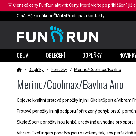
💡 Členské ceny FunRun aktivní: Ceny, které vidíte po přihlášení, již 
O nás
Vše o nákupu
Články
Prodejna a kontakty
OBUV
OBLEČENÍ
DOPLŇKY
NOVINK
/
Doplňky
/
Ponožky
/
Merino/Coolmax/Bavlna
Merino/Coolmax/Bavlna Ano
Objevte kvalitní prstové ponožky Injinji, SkeletSport a Vibram F
Prstové ponožky Injinji podporují přirozený pohyb prstů, pomáhaj
SkeletSport ponožky jsou lehké, prodyšné a vhodné pro sport i 
Vibram FiveFingers ponožky jsou navrženy tak, aby perfektně se