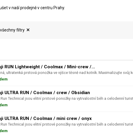
t v naší prodejně v centru Prahy.
 všechny filtry
inji RUN Lightweight / Coolmax / Mini-crew /...
ná, ultratenká prstová ponožka ve výšce těsně nad kotník. Maximalizujte svůj k
adem
inji ULTRA RUN / Coolmax / crew / Obsidian
a Run Technical jsou elitní prstové ponožky na vytrvalostní běh a celodenní turist
adem
inji ULTRA RUN / Coolmax / mini crew / onyx
a Run Technical jsou elitní prstové ponožky na vytrvalostní běh a celodenní turist
adem