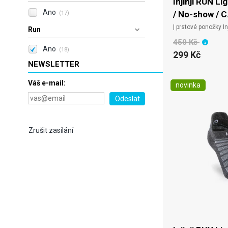
Injinji RUN L
Ano
/ No-show / C.
(17)
| prstové ponožky Inj
Run
450 Kč
Ano
(18)
299 Kč
NEWSLETTER
Váš e-mail:
novinka
Zrušit zasílání