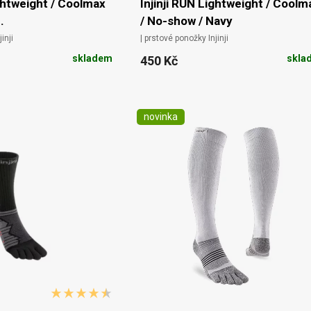
ightweight / Coolmax
Injinji RUN Lightweight / Coolm
.
/ No-show / Navy
inji
| prstové ponožky Injinji
skladem
skla
450 Kč
novinka