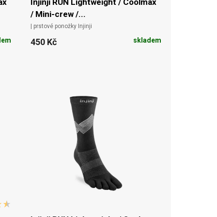
ax
Injinji RUN Lightweight / Coolmax
/ Mini-crew /...
| prstové ponožky Injinji
dem
skladem
450 Kč