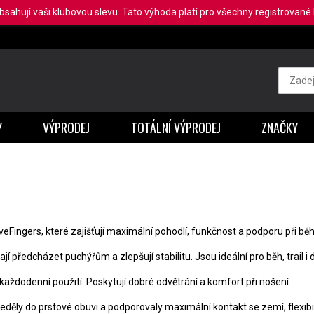
obsahují vaši klubovou slevu. Tato výhoda platí pro všechny registrované b
Y
VÝPRODEJ
TOTÁLNÍ VÝPRODEJ
ZNAČKY
iveFingers, které zajišťují maximální pohodlí, funkčnost a podporu při bě
í předcházet puchýřům a zlepšují stabilitu. Jsou ideální pro běh, trail i 
každodenní použití. Poskytují dobré odvětrání a komfort při nošení.
děly do prstové obuvi a podporovaly maximální kontakt se zemí, flexibil