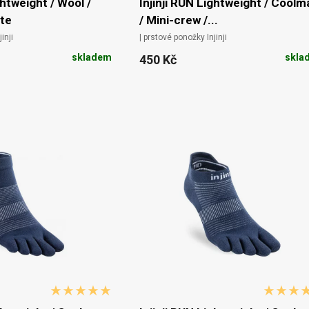
ghtweight / Wool /
Injinji RUN Lightweight / Coolm
ate
/ Mini-crew /...
inji
| prstové ponožky Injinji
skladem
skla
450 Kč