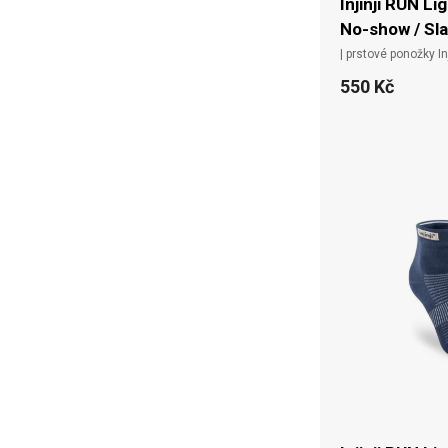
Injinji RUN Li
No-show / Sl
| prstové ponožky Inj
550 Kč