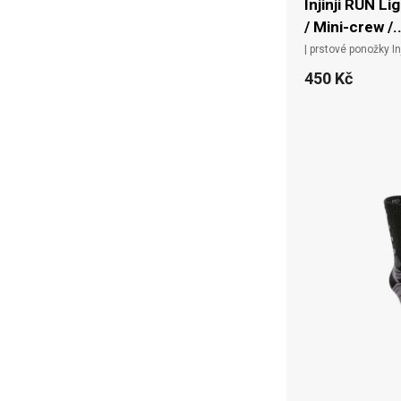
Injinji RUN L
/ Mini-crew /..
| prstové ponožky Inj
450 Kč