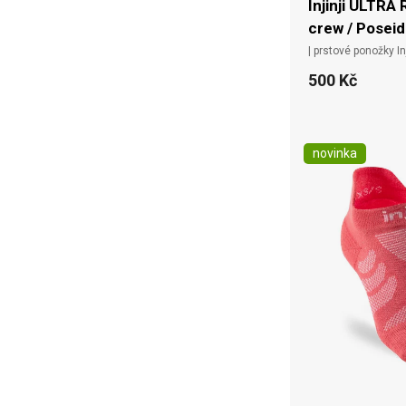
Injinji ULTRA
crew / Posei
| prstové ponožky Inj
500 Kč
novinka