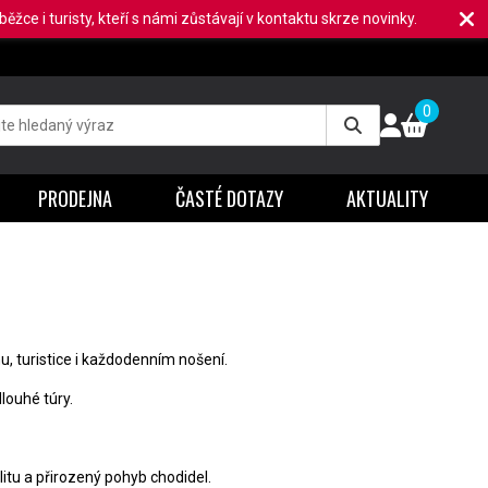
ěžce i turisty, kteří s námi zůstávají v kontaktu skrze novinky.
0
PRODEJNA
ČASTÉ DOTAZY
AKTUALITY
hu, turistice i každodenním nošení.
dlouhé túry.
itu a přirozený pohyb chodidel.