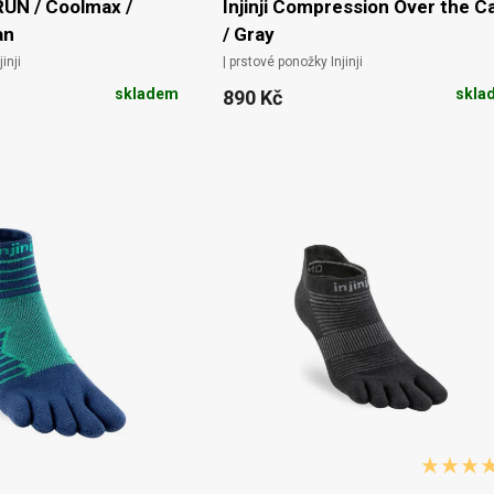
 RUN / Coolmax /
Injinji Compression Over the Ca
an
/ Gray
inji
| prstové ponožky Injinji
skladem
skla
890 Kč