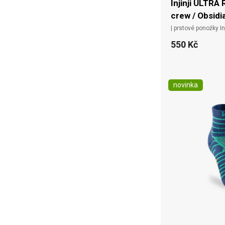
Injinji ULTRA
crew / Obsidi
| prstové ponožky Inj
550 Kč
novinka