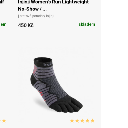
lf
Injinji Women's Run Lightweight
No-Show / ...
| prstové ponožky Injinji
dem
skladem
450 Kč