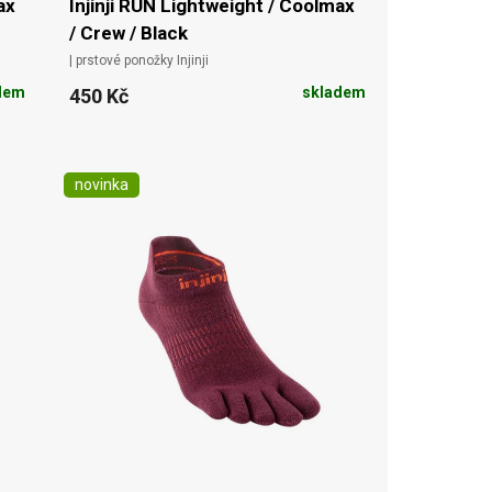
ax
Injinji RUN Lightweight / Coolmax
/ Crew / Black
| prstové ponožky Injinji
dem
skladem
450 Kč
novinka