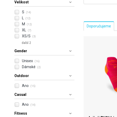
Velikost
S
(14)
L
(12)
M
(12)
XL
(7)
XS/S
(3)
další 2
Gender
Unisex
(16)
Dámské
(2)
Outdoor
Ano
(15)
Casual
Ano
(14)
Fitness