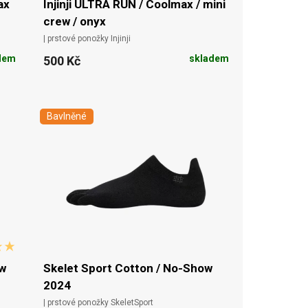
ax
Injinji ULTRA RUN / Coolmax / mini
crew / onyx
| prstové ponožky Injinji
dem
skladem
500 Kč
Bavlněné
ew
Skelet Sport Cotton / No-Show
2024
| prstové ponožky SkeletSport