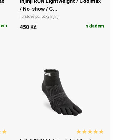
ax
Injinji RUN Lightweight / Coolmax
/ No-show / G...
| prstové ponožky Injinji
dem
skladem
450 Kč