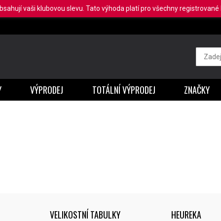
obsahují vaši klubovou slevu. Tato výhoda platí pro všechny registrované b
Y
VÝPRODEJ
TOTÁLNÍ VÝPRODEJ
ZNAČKY
VELIKOSTNÍ TABULKY
HEUREKA