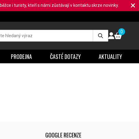
ěžce i turisty, kteří s námi zůstávají v kontaktu skrze novinky.
0
PRODEJNA
ČASTÉ DOTAZY
AKTUALITY
GOOGLE RECENZE