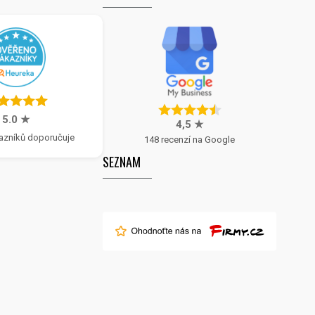
5.0 ★
4,5 ★
azníků doporučuje
148 recenzí na Google
SEZNAM