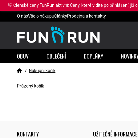
💡 Členské ceny FunRun aktivní: Ceny, které vidíte po přihlášení, již 
O nás
Vše o nákupu
Články
Prodejna a kontakty
OBUV
OBLEČENÍ
DOPLŇKY
NOVINK
/
Nákupní košík
Prázdný košík
KONTAKTY
UŽITEČNÉ INFORMACE