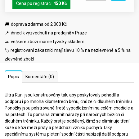
Cena po registraci:
450 Kč
🚚 doprava zdarma od 2 000 Kč
📍 ihned k vyzvednutí na prodejně v Praze
👟 veškeré zboží máme fyzicky skladem
🏷️ registrovaní zákazníci mají slevu 10 % na nezlevněné a 5 % na
zlevněné zboží
Popis
Komentáře
(0)
Ultra Run jsou konstruovány tak, aby poskytovaly pohodlí a
podporu i po mnoha kilometrech běhu, chůze či dlouhém tréninku.
Ponožky jsou polstrované froté vypodložením na celém chodidle a
na prstech. To pomáhá zmírnit nárazy při náročných bězích či
dlouhém tréninku. Každý prst je oddělený, čímž se eliminuje tření
kůže o kůži mezi prsty a předchází vzniku puchýřů. Díky
speciálnímu systému pletení spodní části nabízejí další podporu