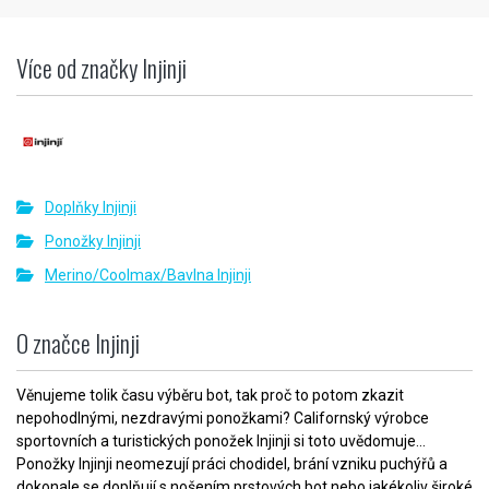
Více od značky Injinji
Doplňky Injinji
Ponožky Injinji
Merino/Coolmax/Bavlna Injinji
O značce Injinji
Věnujeme tolik času výběru bot, tak proč to potom zkazit
nepohodlnými, nezdravými ponožkami? Californský výrobce
sportovních a turistických ponožek Injinji si toto uvědomuje...
Ponožky Injinji neomezují práci chodidel, brání vzniku puchýřů a
dokonale se doplňují s nošením prstových bot nebo jakékoliv široké