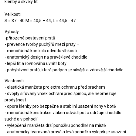
klenby a skvělý fit.
Velikosti:
S = 37 - 40 M = 40,5 – 44, L = 44,5 - 47
Výhody:
-přirozené postavení prstů
- prevence tvorby puchýřů mezi prsty –
- mimořádná kontrola odvodu vlhkosti
- anatomický design na pravé/levé chodidlo
- lepší fit a rovnováha uvnitř boty
- pohyblivost prstů, která podporuje silnější a zdravější chodidlo
Vlastnosti:
- elastická manžeta pro extra ochranu před prachem
- dvojitý síťovaný vršek ochrání před špínou, ale neomezuje
prodyšnost
- opora klenby pro bezpečné a stabilní usazení nohy v botě
- mimořádná konstrukce vláken odvádí pot a udržuje chodidlo
suché a v pohodlí
- vylepšená manžeta drží ponožku pohodlně na místě
- anatomicky tvarovaná pravá a levá ponožka vylepšuje usazení