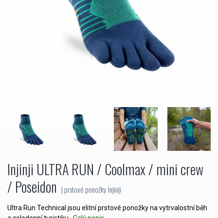
Injinji ULTRA RUN / Coolmax / mini crew
/ Poseidon
| prstové ponožky Injinji
Ultra Run Technical jsou elitní prstové ponožky na vytrvalostní běh
a celodenní turistiku.
Celý popis