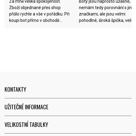
Za mně veliká spokojenost.
Boty jsou naprosto úžasné,
Zboží objednané přes shop
nemám tedy porovnání s jiný
přišlo rychle a vše v pořádku. Při
značkami, ale jsou velmi
koupi bot přímo v obchodě
pohodlné, široká špička, veliko
velmi příjemná obsluha s
sedí a opravdu běhají skoro z
možností si vyzkoušet různé
Vás :D :) Balíček dorazil hned
boty a velikosti dokud to nebyly
druhý den od objednání a
ty pravé.
zaplacení.
KONTAKTY
UŽITEČNÉ INFORMACE
VELIKOSTNÍ TABULKY