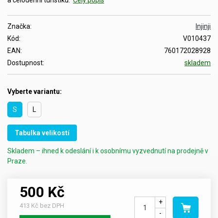
Značka:
Injinji
Kód:
V010437
EAN:
760172028928
Dostupnost:
skladem
Vyberte variantu:
S
L
Tabulka velikostí
Skladem – ihned k odeslání i k osobnímu vyzvednutí na prodejně v
Praze.
500 Kč
+
413 Kč bez DPH
-