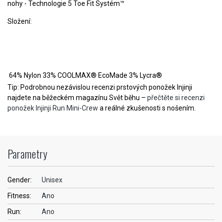
nohy - Technologie 5 Toe Fit Systém™
Složení:
64% Nylon 33% COOLMAX® EcoMade 3% Lycra®
Tip: Podrobnou nezávislou recenzi prstových ponožek Injinji
najdete na běžeckém magazínu Svět běhu –
přečtěte si recenzi
ponožek Injinji Run Mini-Crew
a reálné zkušenosti s nošením.
Parametry
Gender:
Unisex
Fitness:
Ano
Run:
Ano