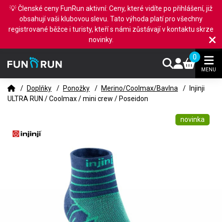
💡 Členské ceny FunRun aktivní: Ceny, které vidíte po přihlášení, již
obsahují vaši klubovou slevu. Tato výhoda platí pro všechny
registrované běžce i turisty, kteří s námi zůstávají v kontaktu skrze
novinky.
0
MENU
/
Doplňky
/
Ponožky
/
Merino/Coolmax/Bavlna
/
Injinji
ULTRA RUN / Coolmax / mini crew / Poseidon
novinka