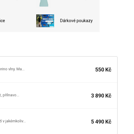
ice
Dárkové poukazy
550 Kč
ino vlny. Ma...
3 890 Kč
 přilnavo...
5 490 Kč
 v jakémkoliv...