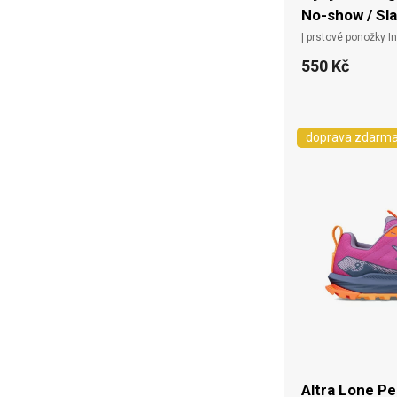
No-show / Sl
| prstové ponožky Inj
550 Kč
doprava zdarm
Altra Lone Pe