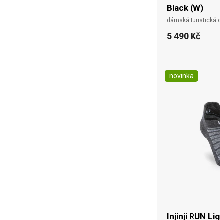
Black (W)
dámská turistická
5 490 Kč
novinka
Injinji RUN Li