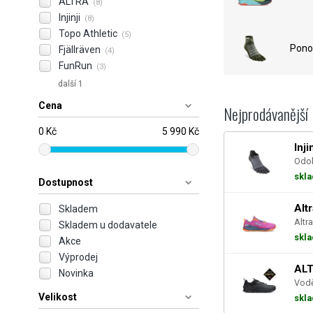
ALTRA
(8)
Injinji
(8)
Topo Athletic
(5)
Pono
Fjällräven
(4)
FunRun
(3)
další 1
Cena
Nejprodávanější
0 Kč
5 990 Kč
Inj
Odol
skl
Dostupnost
Alt
Skladem
Altra
Skladem u dodavatele
skl
Akce
Výprodej
ALT
Novinka
Vodě
Velikost
skl