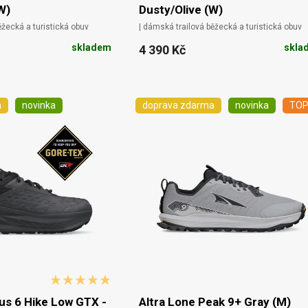
W)
Dusty/Olive (W)
ěžecká a turistická obuv
| dámská trailová běžecká a turistická obuv
skladem
skla
4 390 Kč
a
novinka
doprava zdarma
novinka
TO
s 6 Hike Low GTX -
Altra Lone Peak 9+ Gray (M)