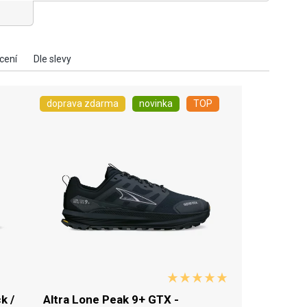
doprava zdarma
novinka
TOP
k /
Altra Lone Peak 9+ GTX -