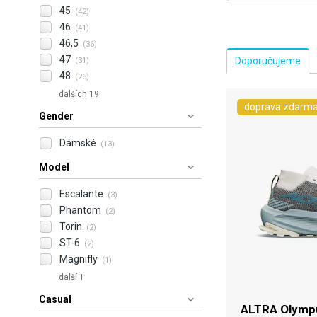
45
(42)
46
(41)
46,5
(36)
47
(31)
48
(26)
dalších 19
doprava zdarm
Gender
Dámské
(13)
Model
Escalante
(3)
Phantom
(2)
Torin
(2)
ST-6
(2)
Magnifly
(1)
další 1
Casual
ALTRA Olympu