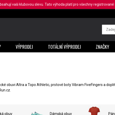
obsahují vaši klubovou slevu. Tato výhoda platí pro všechny registrované b
Y
VÝPRODEJ
TOTÁLNÍ VÝPRODEJ
ZNAČKY
ké obuvi Altra a Topo Athletic, prstové boty Vibram FiveFingers a doplň
Run.cz.
ká obuv
Dámská obuv
Pán