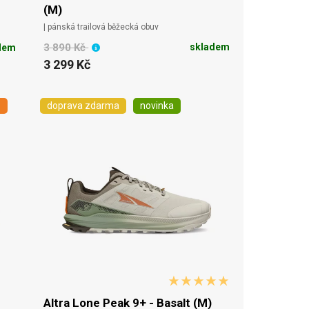
(M)
| pánská trailová běžecká obuv
3 890 Kč
skladem
dem
3 299 Kč
P
doprava zdarma
novinka
Altra Lone Peak 9+ - Basalt (M)