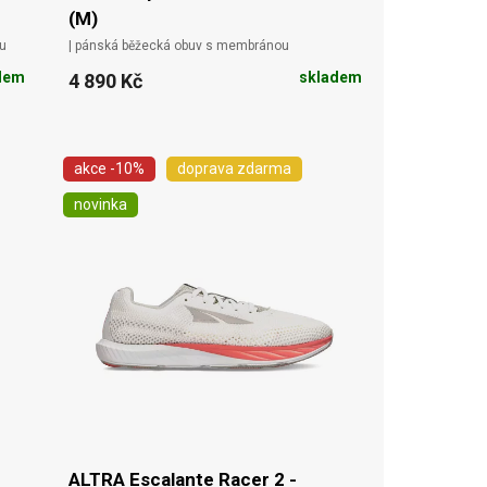
(M)
u
| pánská běžecká obuv s membránou
dem
skladem
4 890 Kč
akce
-10%
doprava zdarma
novinka
ALTRA Escalante Racer 2 -