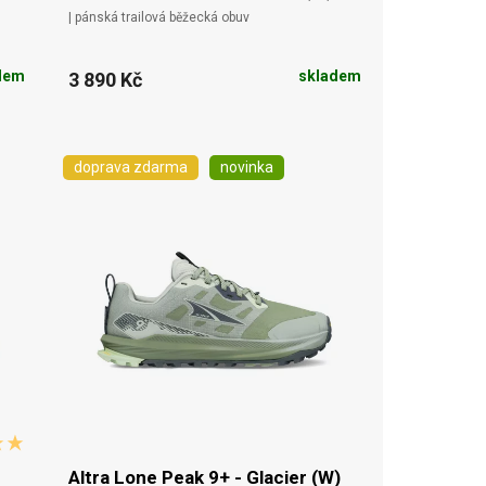
| pánská trailová běžecká obuv
dem
skladem
3 890 Kč
doprava zdarma
novinka
Altra Lone Peak 9+ - Glacier (W)