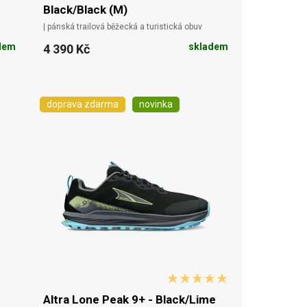
Black/Black (M)
| pánská trailová běžecká a turistická obuv
dem
skladem
4 390 Kč
doprava zdarma
novinka
Altra Lone Peak 9+ - Black/Lime