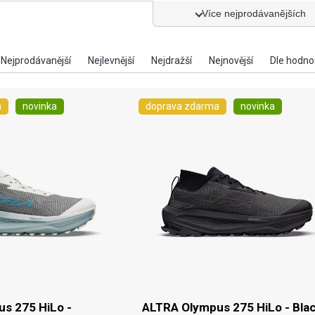
Více nejprodávanějších
a
novinka
doprava zdarma
novinka
s 275 HiLo -
ALTRA Olympus 275 HiLo - Blac