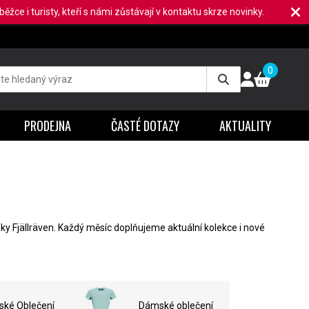
ěžce i turisty, kteří s námi zůstávají v kontaktu skrze novinky.
0
PRODEJNA
ČASTÉ DOTAZY
AKTUALITY
ky Fjällräven. Každý měsíc doplňujeme aktuální kolekce i nové
ské Oblečení
Dámské oblečení