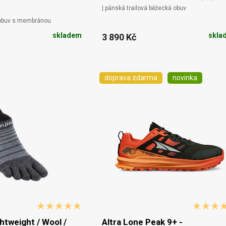
| pánská trailová běžecká obuv
 obuv s membránou
skladem
skla
3 890 Kč
doprava zdarma
novinka
ghtweight / Wool /
Altra Lone Peak 9+ -