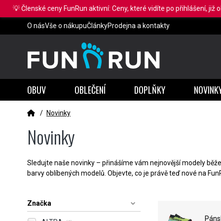
💡 Členské ceny FunRun aktivní: Ceny, které vidíte po přihlášení, již 
O nás
Vše o nákupu
Články
Prodejna a kontakty
OBUV
OBLEČENÍ
DOPLŇKY
NOVINK
/
Novinky
Novinky
Sledujte naše novinky – přinášíme vám nejnovější modely běžec
barvy oblíbených modelů. Objevte, co je právě teď nové na Fun
Značka
Páns