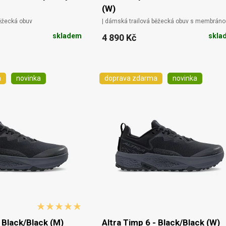
(W)
běžecká obuv
| dámská trailová běžecká obuv s membráno
skladem
skla
4 890 Kč
a
novinka
doprava zdarma
novinka
- Black/Black (M)
Altra Timp 6 - Black/Black (W)