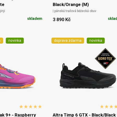
ate
Black/Orange (M)
inji
| pánská trailová běžecká obuv
skladem
skla
3 890 Kč
a
novinka
doprava zdarma
novinka
ak 9+ - Raspberry
Altra Timp 6 GTX - Black/Black