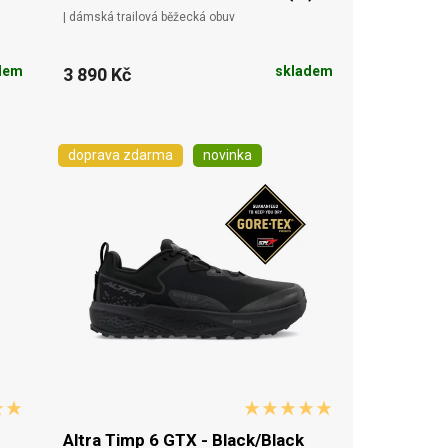
| dámská trailová běžecká obuv
dem
skladem
3 890 Kč
doprava zdarma
novinka
Altra Timp 6 GTX - Black/Black