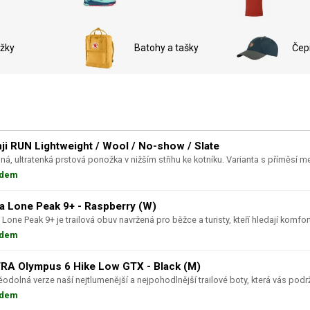
žky
Batohy a tašky
Čep
inji RUN Lightweight / Wool / No-show / Slate
ná, ultratenká prstová ponožka v nižším střihu ke kotníku. Varianta s příměsí mer
adem
ra Lone Peak 9+ - Raspberry (W)
 Lone Peak 9+ je trailová obuv navržená pro běžce a turisty, kteří hledají komfort,
adem
RA Olympus 6 Hike Low GTX - Black (M)
odolná verze naší nejtlumenější a nejpohodlnější trailové boty, která vás podrží
adem