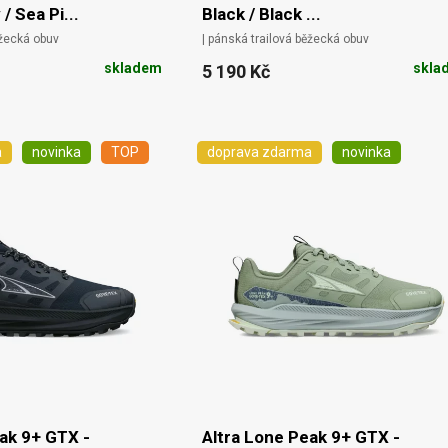
/ Sea Pi...
Black / Black ...
ěžecká obuv
| pánská trailová běžecká obuv
skladem
skla
5 190 Kč
a
novinka
TOP
doprava zdarma
novinka
ak 9+ GTX -
Altra Lone Peak 9+ GTX -