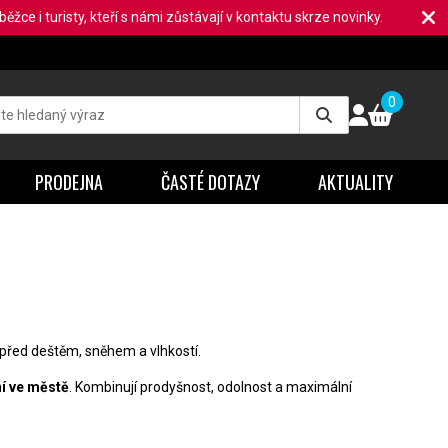
ěžce i turisty, kteří s námi zůstávají v kontaktu skrze novinky.
0
PRODEJNA
ČASTÉ DOTAZY
AKTUALITY
 před deštěm, sněhem a vlhkostí.
í ve městě
. Kombinují prodyšnost, odolnost a maximální