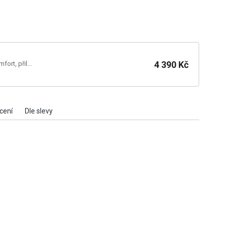
4 390 Kč
ort, přil...