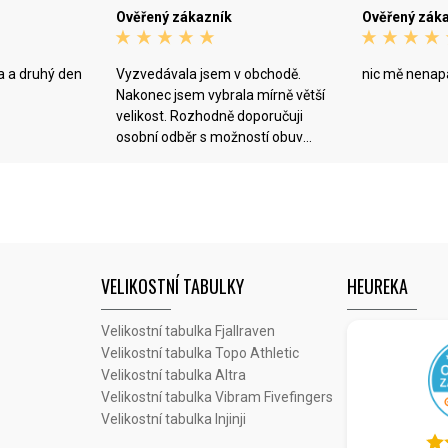
Ověřený zákazník
Ověřený zák
a a druhý den
Vyzvedávala jsem v obchodě.
nic mě nena
Nakonec jsem vybrala mírně větší
velikost. Rozhodně doporučuji
osobní odběr s možností obuv
vyzkoušet, pokud nakupujete
daný model poprvé.
VELIKOSTNÍ TABULKY
HEUREKA
Velikostní tabulka Fjallraven
Velikostní tabulka Topo Athletic
Velikostní tabulka Altra
Velikostní tabulka Vibram Fivefingers
Velikostní tabulka Injinji