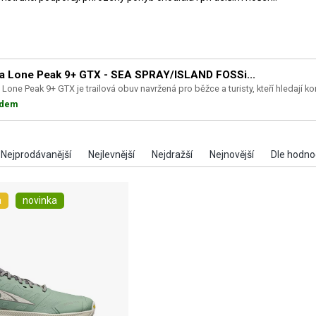
ra Lone Peak 9+ GTX - SEA SPRAY/ISLAND FOSSi...
 Lone Peak 9+ GTX je trailová obuv navržená pro běžce a turisty, kteří hledají komf
adem
a
novinka