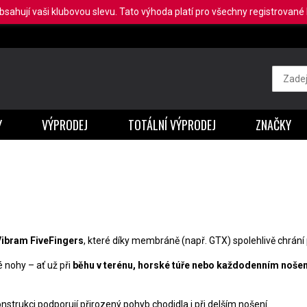
obsahují vaši klubovou slevu. Tato výhoda platí pro všechny registrované b
Y
VÝPRODEJ
TOTÁLNÍ VÝPRODEJ
ZNAČKY
.
 Vibram FiveFingers
, které díky membráně (např. GTX) spolehlivě chrání
 nohy – ať už při
běhu v terénu, horské túře nebo každodenním nošen
strukci podporují přirozený pohyb chodidla i při delším nošení.