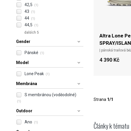
42,5
(1)
43
(1)
44
(1)
44,5
(1)
dalších 5
Altra Lone P
Gender
SPRAY/ISLAND
| pánská trailová bě
Pánské
(1)
4 390 Kč
Model
Lone Peak
(1)
Membrána
S membránou (voděodolné)
Strana
1/1
(1)
Outdoor
Ano
(1)
Články k tématu