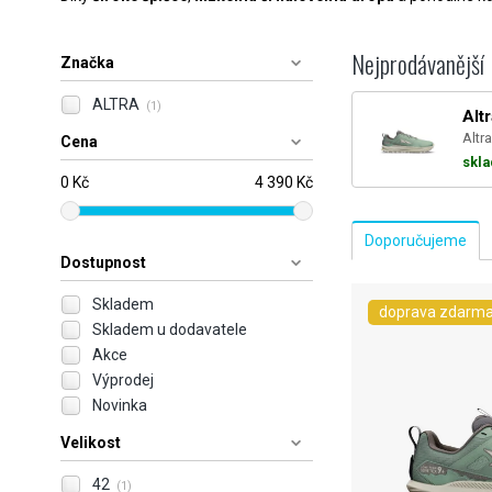
Nejprodávanější
Značka
ALTRA
(1)
Alt
Altra
Cena
skl
0 Kč
4 390 Kč
Dostupnost
Skladem
doprava zdarm
Skladem u dodavatele
Akce
Výprodej
Novinka
Velikost
42
(1)