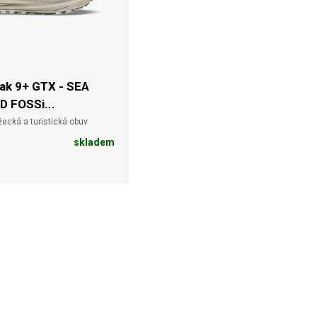
eak 9+ GTX - SEA
 FOSSi...
žecká a turistická obuv
skladem