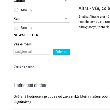
Casual
Altra - vše, co
Ano
(1)
Značka Altra je známá s
Run
FootShape™ a Zero Drop™
zdravý pohyb, tento čl
Ano
(1)
NEWSLETTER
Váš e-mail:
Zrušit zasílání
Hodnocení obchodu
Ověřené hodnocení je pouze od zákazníků, kteří v našem obchod
objednávky.