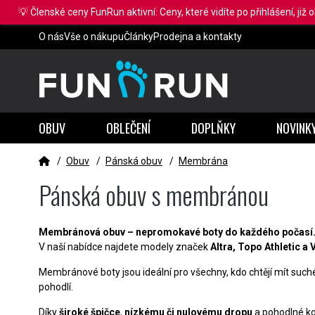
💡 Členské ceny FunRun aktivní: Ceny, které vidíte po přihlášení, již 
O nás
Vše o nákupu
Články
Prodejna a kontakty
OBUV
OBLEČENÍ
DOPLŇKY
NOVINK
/
Obuv
/
Pánská obuv
/
Membrána
Pánská obuv s membránou
Membránová obuv – nepromokavé boty do každého počasí
V naší nabídce najdete modely značek
Altra, Topo Athletic a
Membránové boty jsou ideální pro všechny, kdo chtějí mít suché
pohodlí.
Díky
široké špičce
,
nízkému či nulovému dropu
a pohodlné kon