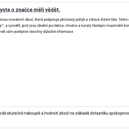
 byste o značce měli vědět.
vou inovativní obuví, která podporuje přirozený pohyb a zdravé držení těla. Tento 
, a vysvětlí, proč jsou ideální pro běžce, chodce a turisty hledající maximální kom
ánek vám poskytne všechny důležité informace.
ě skutečně nakoupili a hodnotí zboží na základě dotazníku spokojenosti,