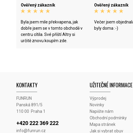
Ověřený zákazník
Ověřený zákazník
Byla jsem mile překvapena, jak
Večer jsem objednal
dobře jsem se v tomto obchodě v
byly doma :-)
centru cítila. Své příští Altry si
určitě znovu koupím zde.
KONTAKTY
UŽITEČNÉ INFORMACE
FUNRUN
Výprodej
Panská 891/5
Novinky
110 00 Praha 1
Napište nám
Obchodní podmínky
+420 222 369 222
Mapa stránek
info@funrun.cz
Jak si vybrat obuv