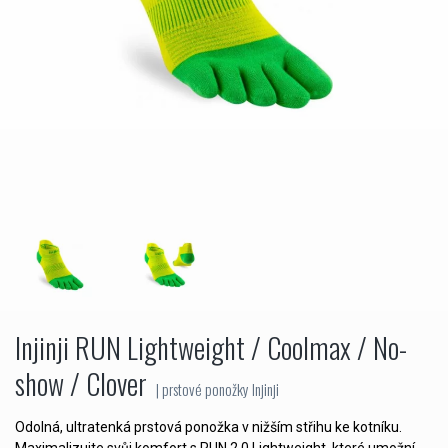
Injinji RUN Lightweight / Coolmax / No-
show / Clover
| prstové ponožky Injinji
Odolná, ultratenká prstová ponožka v nižším střihu ke kotníku.
Maximalizujte svůj komfort s RUN 2.0 Lightweight, které umožní