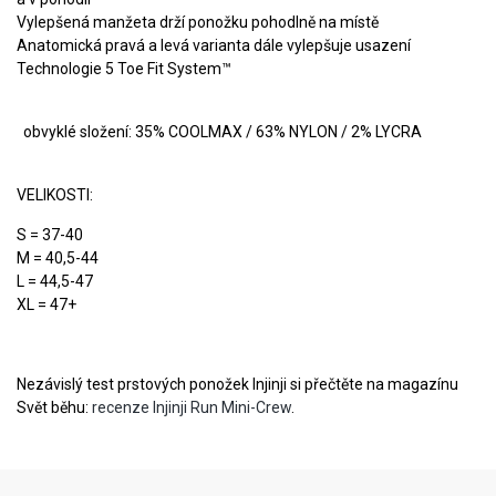
Vylepšená manžeta drží ponožku pohodlně na místě
Anatomická pravá a levá varianta dále vylepšuje usazení
Technologie 5 Toe Fit System™
obvyklé složení: 35% COOLMAX / 63% NYLON / 2% LYCRA
VELIKOSTI:
S = 37-40
M = 40,5-44
L = 44,5-47
XL = 47+
Nezávislý test prstových ponožek Injinji si přečtěte na magazínu
Svět běhu:
recenze Injinji Run Mini-Crew
.