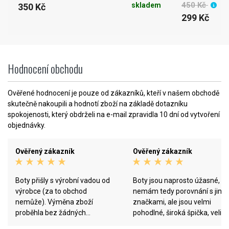
450 Kč
skladem
350 Kč
299 Kč
Hodnocení obchodu
Ověřené hodnocení je pouze od zákazníků, kteří v našem obchodě
skutečně nakoupili a hodnotí zboží na základě dotazníku
spokojenosti, který obdrželi na e-mail zpravidla 10 dní od vytvoření
objednávky.
Ověřený zákazník
Ověřený zákazník
Boty přišly s výrobní vadou od
Boty jsou naprosto úžasné,
výrobce (za to obchod
nemám tedy porovnání s jiný
nemůže). Výměna zboží
značkami, ale jsou velmi
proběhla bez žádných
pohodlné, široká špička, veliko
problémů a velmi rychle. Hned
sedí a opravdu běhají skoro z