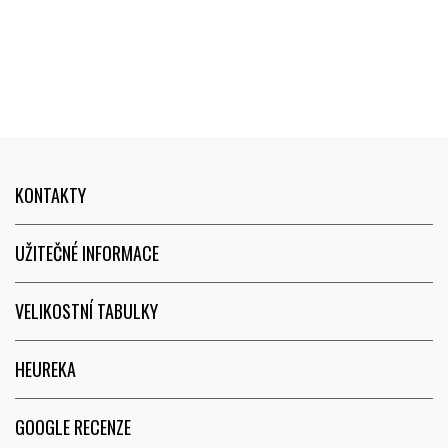
jak jim vadné zboží dorazilo,
Vás :D :) Balíček dorazil hned
odeslali mi nové. Jsem velice
druhý den od objednání a
spokojen. Moc děkuji FUNRUN :)
zaplacení.
KONTAKTY
UŽITEČNÉ INFORMACE
VELIKOSTNÍ TABULKY
HEUREKA
GOOGLE RECENZE