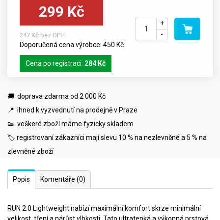
299 Kč
+
-
247 Kč bez DPH
Doporučená cena výrobce: 450 Kč
Cena po registraci:
284 Kč
🚚 doprava zdarma od 2 000 Kč
📍 ihned k vyzvednutí na prodejně v Praze
👟 veškeré zboží máme fyzicky skladem
🏷️ registrovaní zákazníci mají slevu 10 % na nezlevněné a 5 % na
zlevněné zboží
Popis
Komentáře
(0)
RUN 2.0 Lightweight nabízí maximální komfort skrze minimální
velikost, tření a nárůst vlhkosti. Tato ultratenká a výkonná prstová