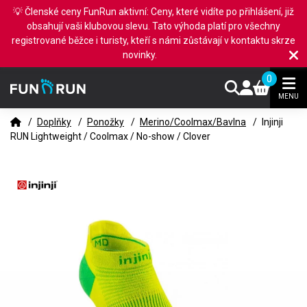
💡 Členské ceny FunRun aktivní: Ceny, které vidíte po přihlášení, již
obsahují vaši klubovou slevu. Tato výhoda platí pro všechny
registrované běžce i turisty, kteří s námi zůstávají v kontaktu skrze
novinky.
0
MENU
/
Doplňky
/
Ponožky
/
Merino/Coolmax/Bavlna
/
Injinji
RUN Lightweight / Coolmax / No-show / Clover