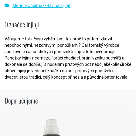
Merino/Coolmax/Bavlna Injinji
O značce Injinji
Věnujeme tolik času výběru bot, tak proč to potom zkazit
nepohodlnými, nezdravými ponožkami? Californský výrobce
sportovních a turistických ponožek Injinji si toto uvědomuje...
Ponožky Injinji neomezují práci chodidel, brání vzniku puchýřů a
dokonale se doplňují s nošením prstových bot nebo jakékoliv široké
obuvi. Injinji je vedoucí značka na poli prstových ponožek s
dvacetiletou tradicí, celý koncept přinesla a původně patentovala.
Doporučujeme