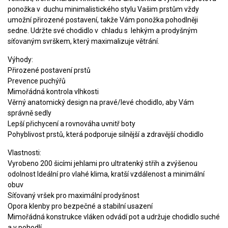
ponožka v duchu minimalistického stylu Vašim prstům vždy
umožní přirozené postavení, takže Vám ponožka pohodlněji
sedne. Udržte své chodidlo v chladu s lehkým a prodyšným
síťovaným svrškem, který maximalizuje větrání.
Výhody:
Přirozené postavení prstů
Prevence puchýřů
Mimořádná kontrola vlhkosti
Věrný anatomický design na pravé/levé chodidlo, aby Vám
správně sedly
Lepší přichycení a rovnováha uvnitř boty
Pohyblivost prstů, která podporuje silnější a zdravější chodidlo
Vlastnosti:
Vyrobeno 200 šicími jehlami pro ultratenký střih a zvýšenou
odolnost Ideální pro vlahé klima, kratší vzdálenost a minimální
obuv
Síťovaný vršek pro maximální prodyšnost
Opora klenby pro bezpečné a stabilní usazení
Mimořádná konstrukce vláken odvádí pot a udržuje chodidlo suché
a v pohodlí