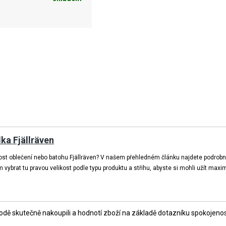
lka Fjällräven
st oblečení nebo batohu Fjällräven? V našem přehledném článku najdete podrobné v
ybrat tu pravou velikost podle typu produktu a střihu, abyste si mohli užít maxim
ě skutečně nakoupili a hodnotí zboží na základě dotazníku spokojenosti,