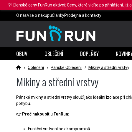
💡 Členské ceny FunRun aktivní: Ceny, které vidíte po přihlášení, již 
O nás
Vše o nákupu
Články
Prodejna a kontakty
OBUV
OBLEČENÍ
DOPLŇKY
NOVINK
/
Oblečení
/
Pánské Oblečení
/
Mikiny a střední vrstvy
Mikiny a střední vrstvy
Pánské mikiny a střední vrstvy slouží jako ideální izolace při c
pohybu.
👉 Proč nakoupit u FunRun:
Funkční vrstvení bez kompromisů