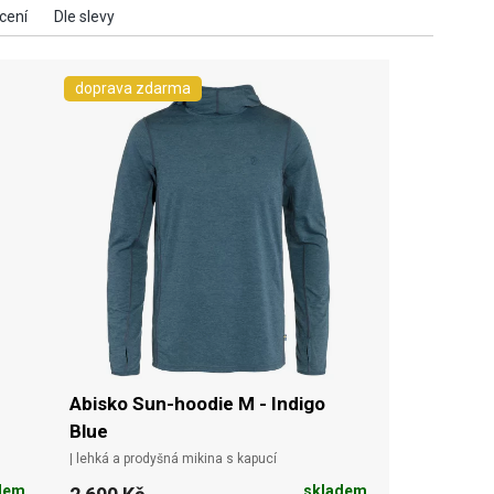
doprava zdarma
Abisko Sun-hoodie M - Indigo
Blue
| lehká a prodyšná mikina s kapucí
dem
skladem