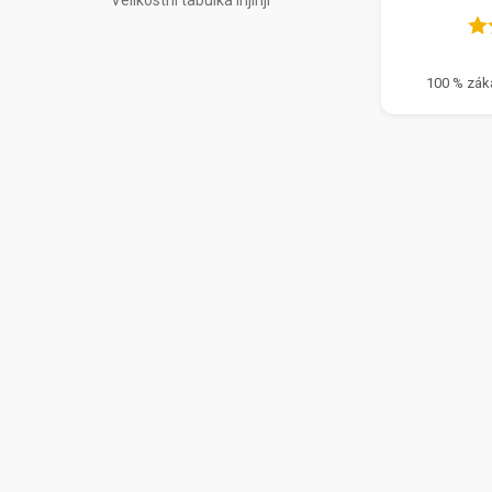
Velikostní tabulka Injinji
100 % zák