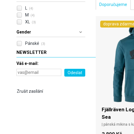
L
(4)
M
(4)
XL
(3)
doprava zdarm
Gender
Pánské
(3)
NEWSLETTER
Váš e-mail:
Zrušit zasílání
Fjällräven Lo
Sea
| pánská mikina s k