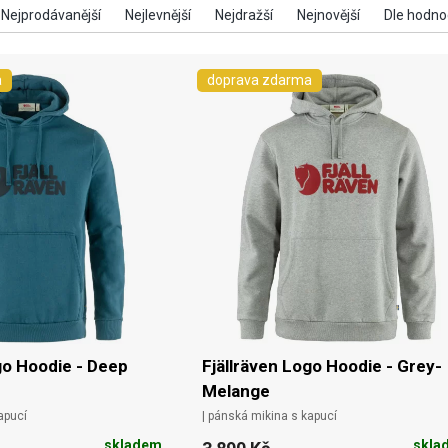
a
doprava zdarma
go Hoodie - Deep
Fjällräven Logo Hoodie - Grey-
Melange
apucí
| pánská mikina s kapucí
skladem
skla