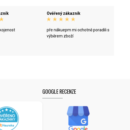
azník
Ověřený zákazník
kojenost
pře nákuepm mi ochotně poradili s
výběrem zboží
GOOGLE RECENZE