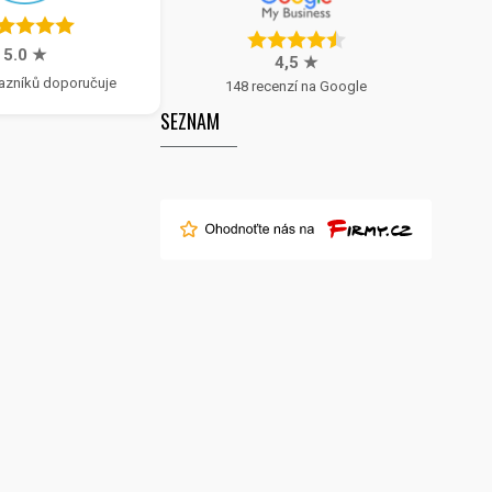
5.0 ★
4,5 ★
azníků doporučuje
148 recenzí na Google
SEZNAM