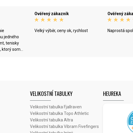
Ověřený zákazník
Ověřený zák
nie
Velký výběr, ceny ok, rychlost
Naprostá spo
hu jedného
, ktorý som
enašla (Altra
á zľava
VELIKOSTNÍ TABULKY
HEUREKA
Velikostní tabulka Fjallraven
Velikostní tabulka Topo Athletic
Velikostní tabulka Altra
Velikostní tabulka Vibram Fivefingers