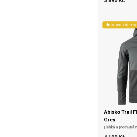
3 890 Kč
doprava zdarm
Abisko Trail 
Grey
| lehká a prodyšná 