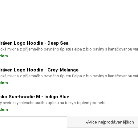
llräven Logo Hoodie - Deep Sea
ická mikina z příjemného pevného úpletu Felpa z bio bavlny s kartáčovanou vnit
adem
llräven Logo Hoodie - Grey-Melange
ická mikina z příjemného pevného úpletu Felpa z bio bavlny s kartáčovanou vnit
adem
sko Sun-hoodie M - Indigo Blue
ý svetr z rychleschnoucího úpletu na treky v teplém podnebí.
adem
Více nejprodávanějších