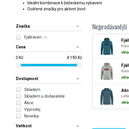
Ideální kombinace k běžeckému vybavení
Ověřené značky pro aktivní život
Nejprodávanější
Značka
Fjällräven
(4)
Fjä
Klas
Cena
skl
0 Kč
4 190 Kč
Fjä
Klas
skl
Dostupnost
Skladem
Abi
Skladem u dodavatele
Lehk
skl
Akce
Výprodej
Novinka
Velikost