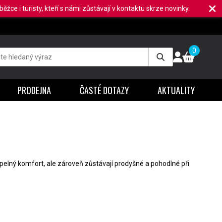
ěžce i turisty, kteří s námi zůstávají v kontaktu skrze novinky.
0
PRODEJNA
ČASTÉ DOTAZY
AKTUALITY
í tepelný komfort, ale zároveň zůstávají prodyšné a pohodlné při