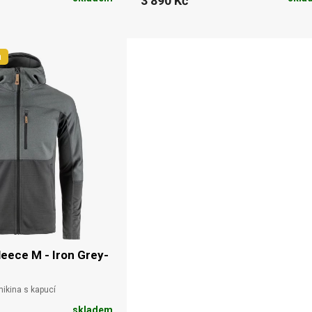
3 890 Kč
a
Fleece M - Iron Grey-
mikina s kapucí
skladem