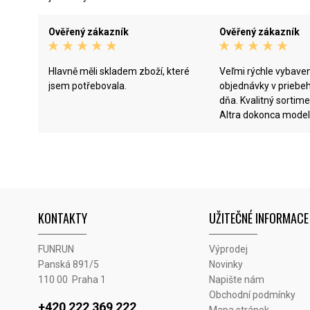
Ověřený zákazník
Ověřený zákazník
Hlavně měli skladem zboží, které
Veľmi rýchle vybave
jsem potřebovala.
objednávky v priebe
dňa. Kvalitný sortiment, tenisky
Altra dokonca model
na Slovensku nikde n
Provision 8). Výborn
tovaru.
KONTAKTY
UŽITEČNÉ INFORMACE
FUNRUN
Výprodej
Panská 891/5
Novinky
110 00 Praha 1
Napište nám
Obchodní podmínky
+420 222 369 222