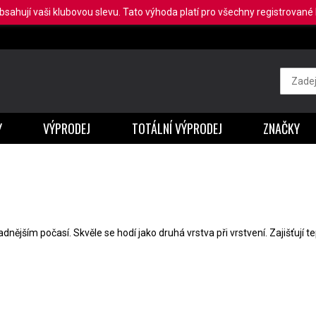
obsahují vaši klubovou slevu. Tato výhoda platí pro všechny registrované b
Y
VÝPRODEJ
TOTÁLNÍ VÝPRODEJ
ZNAČKY
hladnějším počasí. Skvěle se hodí jako druhá vrstva při vrstvení. Zajišťuj