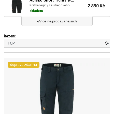
Abisko Short Tights W - Black
2 890 Kč
Krátké legíny ze strečového materiálu, který odvádí vlhkost. Skvělé na jednodenní výlety a pobyt ...
skladem
Více nejprodávanějších
Řazení:
doprava zdarma