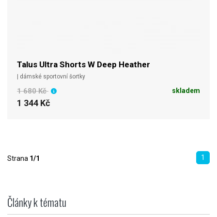
Talus Ultra Shorts W Deep Heather
| dámské sportovní šortky
1 680 Kč
skladem
1 344 Kč
1
Strana
1/1
Články k tématu