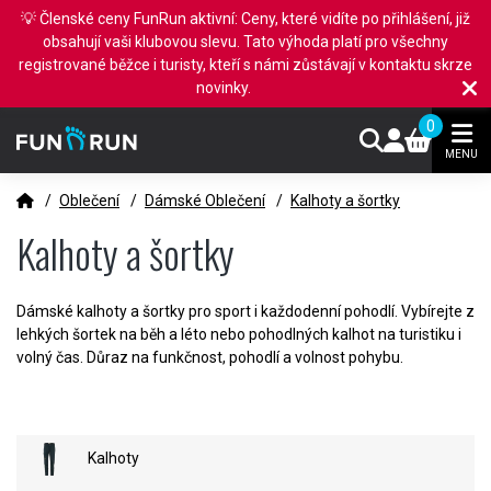
💡 Členské ceny FunRun aktivní: Ceny, které vidíte po přihlášení, již
obsahují vaši klubovou slevu. Tato výhoda platí pro všechny
registrované běžce i turisty, kteří s námi zůstávají v kontaktu skrze
novinky.
0
MENU
/
Oblečení
/
Dámské Oblečení
/
Kalhoty a šortky
Kalhoty a šortky
Dámské kalhoty a šortky pro sport i každodenní pohodlí. Vybírejte z
lehkých šortek na běh a léto nebo pohodlných kalhot na turistiku i
volný čas. Důraz na funkčnost, pohodlí a volnost pohybu.
Kalhoty