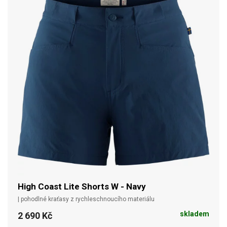
High Coast Lite Shorts W - Navy
| pohodlné kraťasy z rychleschnoucího materiálu
skladem
2 690 Kč