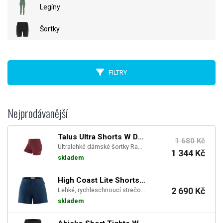
Legíny
Šortky
FILTRY
Nejprodávanější
Talus Ultra Shorts W Deep Heather
1 680 Kč
Ultralehké dámské šortky Rab Talus Ultra pro ortodoxní, minimalistické horské běžkyně cestující r...
1 344 Kč
skladem
High Coast Lite Shorts W - Navy
2 690 Kč
Lehké, rychleschnoucí strečové šortky na každodenní nošení a cestování v teplém počasí.
skladem