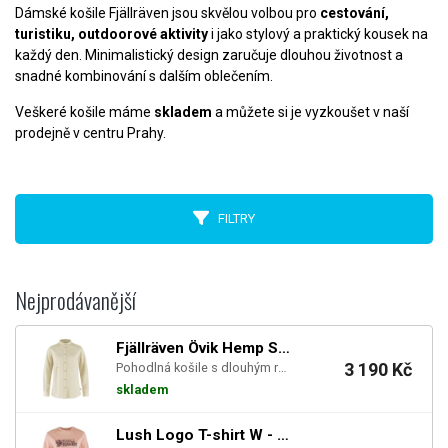
Dámské košile Fjällräven jsou skvělou volbou pro
cestování,
turistiku, outdoorové aktivity
i jako stylový a praktický kousek na
každý den. Minimalistický design zaručuje dlouhou životnost a
snadné kombinování s dalším oblečením.
Veškeré košile máme
skladem
a můžete si je vyzkoušet v naší
prodejně v centru Prahy.
FILTRY
Nejprodávanější
Fjällräven Övik Hemp Shirt LS W - Chalk White
3 190 Kč
Pohodlná košile s dlouhým rukávem ze směsi konopí a lyocelu.
skladem
Lush Logo T-shirt W - Chalk Rose