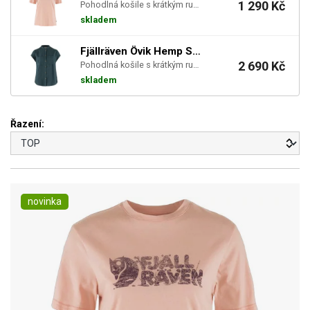
1 290 Kč
Pohodlná košile s krátkým rukávem ze směsi konopí a lyocelu.
skladem
Fjällräven Övik Hemp Shirt SS W - Mountain Blue
2 690 Kč
Pohodlná košile s krátkým rukávem ze směsi konopí a lyocelu.
skladem
Řazení:
novinka