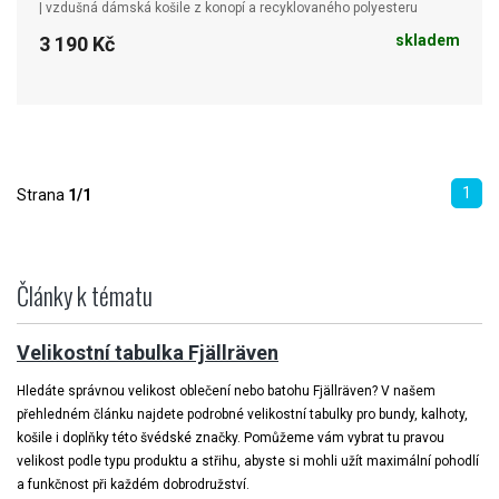
| vzdušná dámská košile z konopí a recyklovaného polyesteru
skladem
3 190 Kč
1
Strana
1/1
Články k tématu
Velikostní tabulka Fjällräven
Hledáte správnou velikost oblečení nebo batohu Fjällräven? V našem
přehledném článku najdete podrobné velikostní tabulky pro bundy, kalhoty,
košile i doplňky této švédské značky. Pomůžeme vám vybrat tu pravou
velikost podle typu produktu a střihu, abyste si mohli užít maximální pohodlí
a funkčnost při každém dobrodružství.