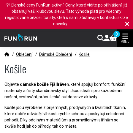
💡 Členské ceny FunRun aktivní: Ceny, které vidíte po přihlášení, již
obsahují vaši klubovou slevu. Tato výhoda platí pro všechny
registrované běžce i turisty, kteří s námi zůstávají v kontaktu skrze
novinky.
0
MENU
/
Oblečení
/
Dámské Oblečení
/
Košile
Košile
Objevte
dámské košile Fjällräven
, které spojují komfort, funkční
materiály a čistý skandinávský styl. Jsou ideální pro každodenní
nošení, cestování, práci i lehké outdoorové aktivity.
Košile jsou vyrobené z příjemných, prodyšných a kvalitních tkanin,
které dobře odvádějí vlhkost, rychle schnou a poskytují celodenní
pohodlí. Díky odolným materiálům a promyšleným střihům se
skvěle hodí jak do přírody, tak do města.