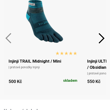
Injinji TRAIL Midnight / Mini
Injinji ULT
/ Obsidian
| prstové ponožky Injinji
| prstové ponožky 
skladem
500 Kč
550 Kč