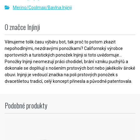
Merino/Coolmax/Bavlna Injinji
O značce Injinji
Věnujeme tolik času výběru bot, tak proč to potom zkazit
nepohodlnými, nezdravými ponožkami? Californský výrobce
sportovních a turistických ponožek Injinji si toto uvědomuje...
Ponožky Injinji neomezují práci chodidel, brání vzniku puchýřů a
dokonale se doplňují s nošením prstových bot nebo jakékoliv široké
obuvi. Injinji je vedoucí značka na poli prstových ponožek s
dvacetiletou tradicí, celý koncept přinesla a původně patentovala.
Podobné produkty