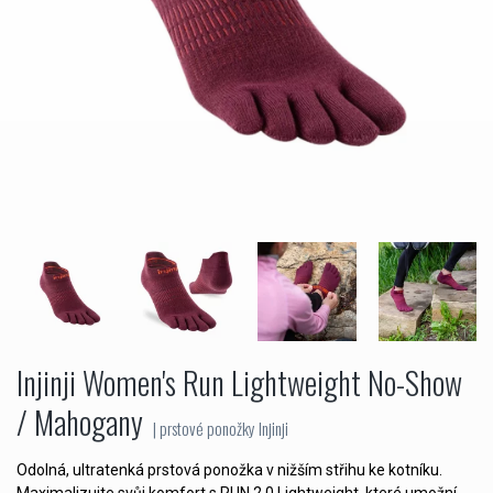
Injinji Women's Run Lightweight No-Show
/ Mahogany
| prstové ponožky Injinji
Odolná, ultratenká prstová ponožka v nižším střihu ke kotníku.
Maximalizujte svůj komfort s RUN 2.0 Lightweight, které umožní