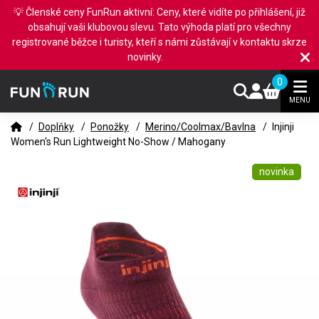
💡 Členské ceny FunRun aktivní: Ceny, které vidíte po přihlášení, již
obsahují vaši klubovou slevu. Tato výhoda platí pro všechny
registrované běžce i turisty, kteří s námi zůstávají v kontaktu skrze
novinky.
0
MENU
/
Doplňky
/
Ponožky
/
Merino/Coolmax/Bavlna
/
Injinji
Women's Run Lightweight No-Show / Mahogany
novinka