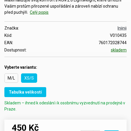
Vašim prstům přirozené uspořádání a zároveň nabízí ochranu
před puchýři.
Celý popis
Značka:
Injinji
Kód:
V010435
EAN:
760172028744
Dostupnost:
skladem
Vyberte variantu:
M/L
XS/S
Tabulka velikostí
Skladem – ihned k odeslání i k osobnímu vyzvednutí na prodejně v
Praze.
450 Kč