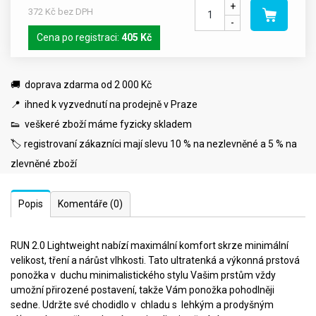
+
372 Kč bez DPH
-
Cena po registraci:
405 Kč
🚚 doprava zdarma od 2 000 Kč
📍 ihned k vyzvednutí na prodejně v Praze
👟 veškeré zboží máme fyzicky skladem
🏷️ registrovaní zákazníci mají slevu 10 % na nezlevněné a 5 % na
zlevněné zboží
Popis
Komentáře
(0)
RUN 2.0 Lightweight nabízí maximální komfort skrze minimální
velikost, tření a nárůst vlhkosti. Tato ultratenká a výkonná prstová
ponožka v duchu minimalistického stylu Vašim prstům vždy
umožní přirozené postavení, takže Vám ponožka pohodlněji
sedne. Udržte své chodidlo v chladu s lehkým a prodyšným