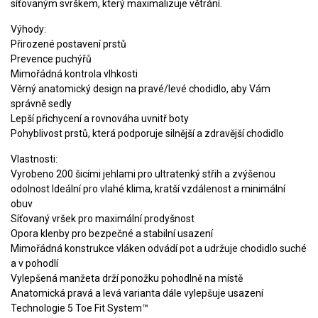
síťovaným svrškem, který maximalizuje větrání.
Výhody:
Přirozené postavení prstů
Prevence puchýřů
Mimořádná kontrola vlhkosti
Věrný anatomický design na pravé/levé chodidlo, aby Vám
správně sedly
Lepší přichycení a rovnováha uvnitř boty
Pohyblivost prstů, která podporuje silnější a zdravější chodidlo
Vlastnosti:
Vyrobeno 200 šicími jehlami pro ultratenký střih a zvýšenou
odolnost Ideální pro vlahé klima, kratší vzdálenost a minimální
obuv
Síťovaný vršek pro maximální prodyšnost
Opora klenby pro bezpečné a stabilní usazení
Mimořádná konstrukce vláken odvádí pot a udržuje chodidlo suché
a v pohodlí
Vylepšená manžeta drží ponožku pohodlně na místě
Anatomická pravá a levá varianta dále vylepšuje usazení
Technologie 5 Toe Fit System™