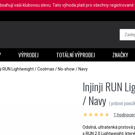
obsahují vaši klubovou slevu. Tato výhoda platí pro všechny registrované b
Y
VÝPRODEJ
TOTÁLNÍ VÝPRODEJ
ZNAČKY
nji RUN Lightweight / Coolmax / No-show / Navy
Injinji RUN L
/ Navy
| prstové ponožky
1 hodnocen
Odolná, ultratenká prstová 
s RUN 2.0 Lightweight, kte