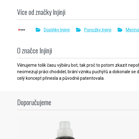
Více od značky Injinji
Doplňky Injinji
Ponožky Injinji
Merino
O značce Injinji
Věnujeme tolik času výběru bot, tak proč to potom zkazit nepoh
neomezují práci chodidel, brání vzniku puchýřů a dokonale se do
celý koncept přinesla a původně patentovala.
Doporučujeme