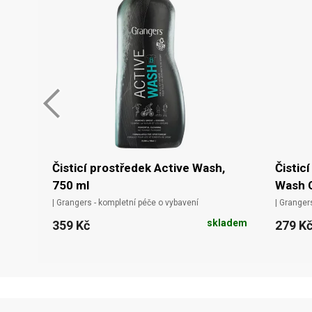
Čisticí prostředek Active Wash,
Čistic
750 ml
Wash C
| Grangers - kompletní péče o vybavení
| Granger
skladem
359 Kč
279 K