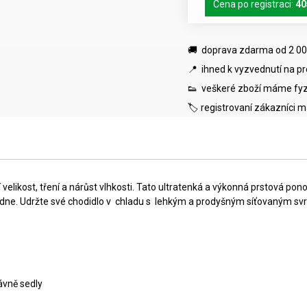
Cena po registraci:
40
🚚 doprava zdarma od 2 00
📍 ihned k vyzvednutí na p
👟 veškeré zboží máme fyz
🏷️ registrovaní zákazníci 
velikost, tření a nárůst vlhkosti. Tato ultratenká a výkonná prstová p
dne. Udržte své chodidlo v chladu s lehkým a prodyšným síťovaným svrš
ávně sedly