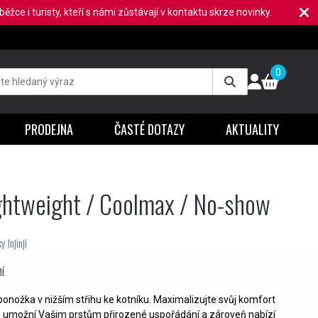
ěžce i turisty, kteří s námi zůstávají v kontaktu skrze novinky.
0
PRODEJNA
ČASTÉ DOTAZY
AKTUALITY
ightweight / Coolmax / No-show
 Injinji
í
ponožka v nižším střihu ke kotníku. Maximalizujte svůj komfort
ré umožní Vašim prstům přirozené uspořádání a zároveň nabízí