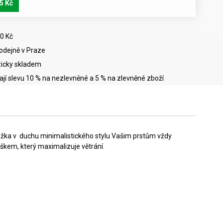
5 Kč
0 Kč
rodejně v Praze
icky skladem
mají slevu 10 % na nezlevněné a 5 % na zlevněné zboží
onožka v duchu minimalistického stylu Vašim prstům vždy
kem, který maximalizuje větrání.