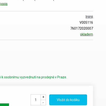
popis
Injinji
V005116
760172020007
skladem
i k osobnímu vyzvednutí na prodejně v Praze.
+
-