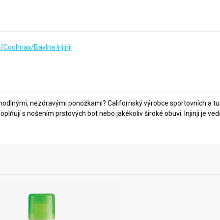
/Coolmax/Bavlna Injinji
odlnými, nezdravými ponožkami? Californský výrobce sportovních a turisti
plňují s nošením prstových bot nebo jakékoliv široké obuvi. Injinji je ve