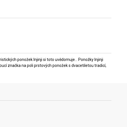
ckých ponožek Injinji si toto uvědomuje... Ponožky Injinji
doucí značka na poli prstových ponožek s dvacetiletou tradicí,