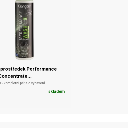
í prostředek Performance
oncentrate...
s - kompletní péče o vybavení
skladem
č