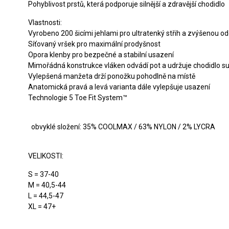
Pohyblivost prstů, která podporuje silnější a zdravější chodidlo
Vlastnosti:
Vyrobeno 200 šicími jehlami pro ultratenký střih a zvýšenou odo
Síťovaný vršek pro maximální prodyšnost
Opora klenby pro bezpečné a stabilní usazení
Mimořádná konstrukce vláken odvádí pot a udržuje chodidlo su
Vylepšená manžeta drží ponožku pohodlně na místě
Anatomická pravá a levá varianta dále vylepšuje usazení
Technologie 5 Toe Fit System™
obvyklé složení: 35% COOLMAX / 63% NYLON / 2% LYCRA
VELIKOSTI:
S = 37-40
M = 40,5-44
L = 44,5-47
XL = 47+