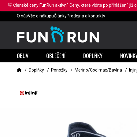
💡 Členské ceny FunRun aktivní: Ceny, které vidíte po přihlášení, již 
O nás
Vše o nákupu
Články
Prodejna a kontakty
OBUV
OBLEČENÍ
DOPLŇKY
NOVINK
/
Doplňky
/
Ponožky
/
Merino/Coolmax/Bavlna
/
Inji