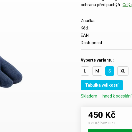
ochranu před puchýři.
Celý 
Značka:
Kód:
EAN:
Dostupnost:
Vyberte variantu:
L
M
S
XL
Tabulka velikostí
Skladem – ihned k odeslání 
450 Kč
372 Kč bez DPH