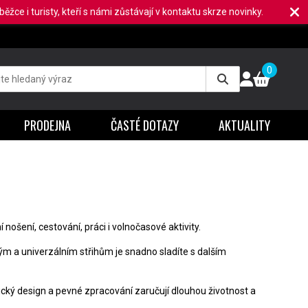
ěžce i turisty, kteří s námi zůstávají v kontaktu skrze novinky.
0
PRODEJNA
ČASTÉ DOTAZY
AKTUALITY
 nošení, cestování, práci i volnočasové aktivity.
hým a univerzálním střihům je snadno sladíte s dalším
cký design a pevné zpracování zaručují dlouhou životnost a