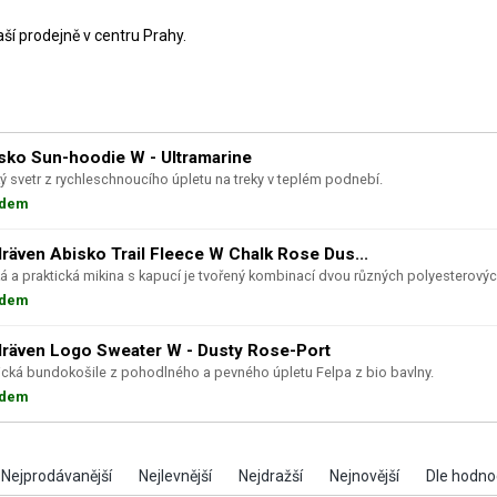
ší prodejně v centru Prahy.
sko Sun-hoodie W - Ultramarine
ý svetr z rychleschnoucího úpletu na treky v teplém podnebí.
adem
llräven Abisko Trail Fleece W Chalk Rose Dus...
á a praktická mikina s kapucí je tvořený kombinací dvou různých polyesterových 
adem
llräven Logo Sweater W - Dusty Rose-Port
ická bundokošile z pohodlného a pevného úpletu Felpa z bio bavlny.
adem