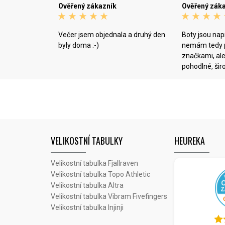
Ověřený zákazník
Ověřený zák
Večer jsem objednala a druhý den
Boty jsou nap
byly doma :-)
nemám tedy p
značkami, ale
pohodlné, širo
sedí a opravd
:D :) Balíček 
den od objedn
VELIKOSTNÍ TABULKY
HEUREKA
Velikostní tabulka Fjallraven
Velikostní tabulka Topo Athletic
Velikostní tabulka Altra
Velikostní tabulka Vibram Fivefingers
Velikostní tabulka Injinji