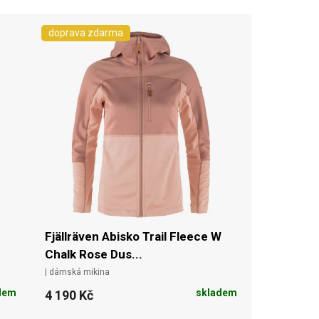
doprava zdarma
Fjällräven Abisko Trail Fleece W
Chalk Rose Dus...
| dámská mikina
dem
skladem
4 190 Kč