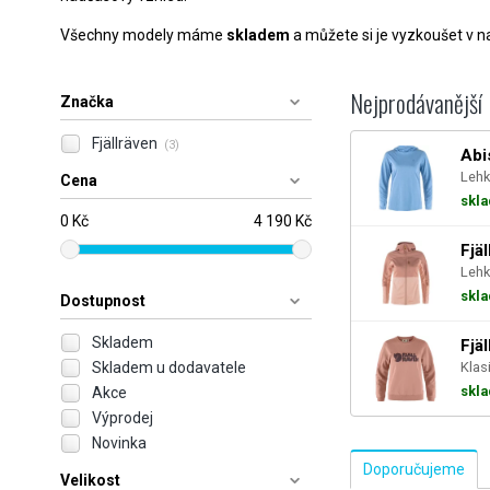
Všechny modely máme
skladem
a můžete si je vyzkoušet v na
Nejprodávanější
Značka
Fjällräven
(3)
Abi
Lehk
Cena
skl
0 Kč
4 190 Kč
Fjä
Lehk
skl
Dostupnost
Skladem
Fjä
Skladem u dodavatele
Klas
skl
Akce
Výprodej
Novinka
Velikost