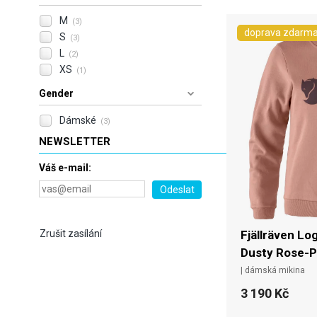
M
(3)
doprava zdarm
S
(3)
L
(2)
XS
(1)
Gender
Dámské
(3)
NEWSLETTER
Váš e-mail:
Fjällräven Lo
Zrušit zasílání
Dusty Rose-P
| dámská mikina
3 190 Kč