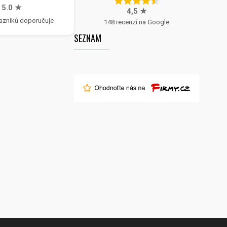
5.0 ★
4,5 ★
azníků doporučuje
148 recenzí na Google
SEZNAM