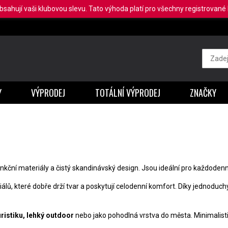
obsahují vaši klubovou slevu. Tato výhoda platí pro všechny registrované b
Y
VÝPRODEJ
TOTÁLNÍ VÝPRODEJ
ZNAČKY
unkční materiály a čistý skandinávský design. Jsou ideální pro každodenní
iálů, které dobře drží tvar a poskytují celodenní komfort. Díky jednoduc
uristiku, lehký outdoor
nebo jako pohodlná vrstva do města. Minimalisti