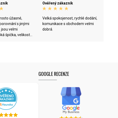
azník
Ověřený zákazník
rosto úžasné,
Velká spokojenost, rychlé dodání,
orovnání s jinými
komunikace s obchodem velmi
 jsou velmi
dobrá.
ká špička, velikost
u běhají skoro za Vás
dorazil hned druhý
ání a zaplacení.
GOOGLE RECENZE