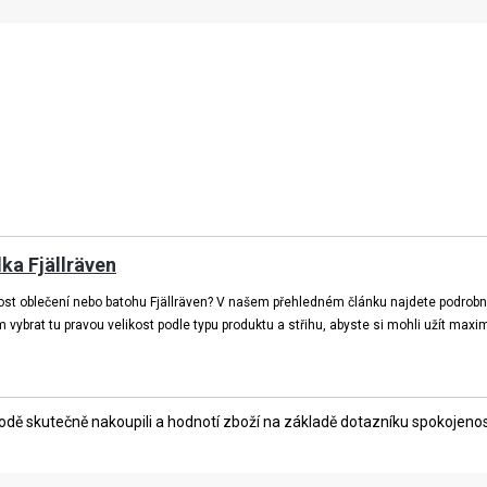
lka Fjällräven
st oblečení nebo batohu Fjällräven? V našem přehledném článku najdete podrobné v
ybrat tu pravou velikost podle typu produktu a střihu, abyste si mohli užít maxim
ě skutečně nakoupili a hodnotí zboží na základě dotazníku spokojenosti,