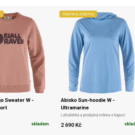
a
doprava zdarma
go Sweater W -
Abisko Sun-hoodie W -
ort
Ultramarine
| ultralehká a prodyšná mikina s kapucí
skladem
skla
2 690 Kč