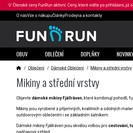
💡 Členské ceny FunRun aktivní: Ceny, které vidíte po přihlášení, již 
O nás
Vše o nákupu
Články
Prodejna a kontakty
OBUV
OBLEČENÍ
DOPLŇKY
NOVINK
/
Oblečení
/
Dámské Oblečení
/
Mikiny a střední vrstvy
Mikiny a střední vrstvy
Objevte
dámské mikiny Fjällräven
, které kombinují pohodlí, f
Mikiny jsou vyrobené z příjemných, kvalitních a odolných mater
outdoorovým oblečením i se základním šatníkem.
Dámské mikiny Fjällräven jsou skvělou volbou pro
cestování, t
nadčasový vzhled.