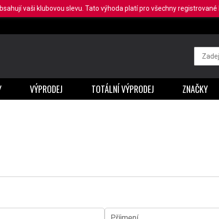
obsahují vaši klubovou slevu. Tato výhoda platí pro všechny registrované b
Y
VÝPRODEJ
TOTÁLNÍ VÝPRODEJ
ZNAČKY
Příjmení