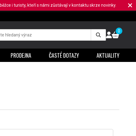
ěžce i turisty, kteří s námi zůstávají v kontaktu skrze novinky.
0
PRODEJNA
ČASTÉ DOTAZY
AKTUALITY