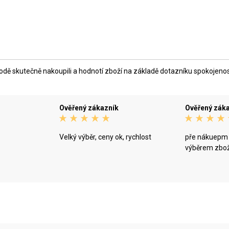
ě skutečně nakoupili a hodnotí zboží na základě dotazníku spokojenosti,
Ověřený zákazník
Ověřený zák
Velký výběr, ceny ok, rychlost
pře nákuepm m
výběrem zbož