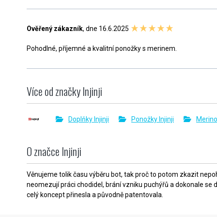
Ověřený zákazník
, dne 16.6.2025
Pohodlné, příjemné a kvalitní ponožky s merinem.
Více od značky Injinji
Doplňky Injinji
Ponožky Injinji
Merino
O značce Injinji
Věnujeme tolik času výběru bot, tak proč to potom zkazit nepoh
neomezují práci chodidel, brání vzniku puchýřů a dokonale se do
celý koncept přinesla a původně patentovala.