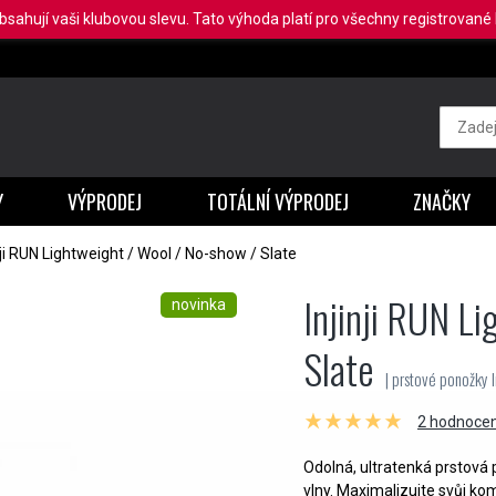
obsahují vaši klubovou slevu. Tato výhoda platí pro všechny registrované b
Y
VÝPRODEJ
TOTÁLNÍ VÝPRODEJ
ZNAČKY
nji RUN Lightweight / Wool / No-show / Slate
Injinji RUN L
novinka
Slate
| prstové ponožky In
2 hodnocen
Odolná, ultratenká prstová 
vlny. Maximalizujte svůj ko