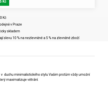
5 Kč
0 Kč
rodejně v Praze
icky skladem
mají slevu 10 % na nezlevněné a 5 % na zlevněné zboží
žka v duchu minimalistického stylu Vašim prstům vždy umožní
erý maximalizuje větrání.