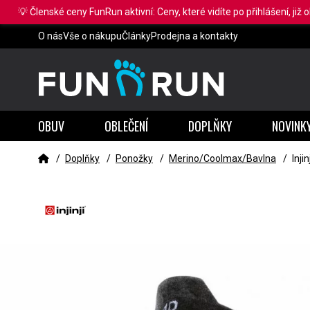
💡 Členské ceny FunRun aktivní: Ceny, které vidíte po přihlášení, již 
O nás
Vše o nákupu
Články
Prodejna a kontakty
OBUV
OBLEČENÍ
DOPLŇKY
NOVINK
/
Doplňky
/
Ponožky
/
Merino/Coolmax/Bavlna
/
Inji