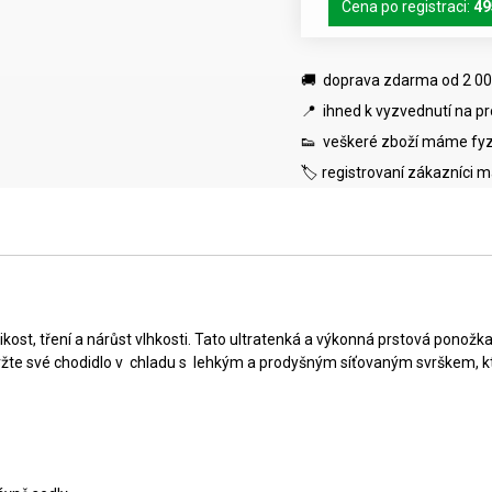
Cena po registraci:
49
🚚 doprava zdarma od 2 00
📍 ihned k vyzvednutí na p
👟 veškeré zboží máme fyz
🏷️ registrovaní zákazníci 
kost, tření a nárůst vlhkosti. Tato ultratenká a výkonná prstová pono
žte své chodidlo v chladu s lehkým a prodyšným síťovaným svrškem, kt