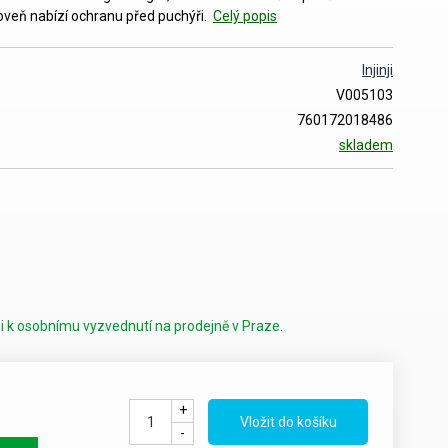
oveň nabízí ochranu před puchýři.
Celý popis
Injinji
V005103
760172018486
skladem
i k osobnímu vyzvednutí na prodejně v Praze.
+
-