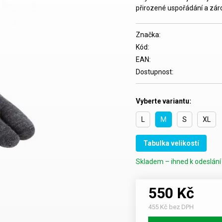
přirozené uspořádání a zár
Značka:
Kód:
EAN:
Dostupnost:
Vyberte variantu:
L
M
S
XL
Tabulka velikostí
Skladem – ihned k odeslání 
550 Kč
455 Kč bez DPH