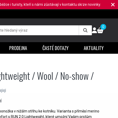
ěžce i turisty, kteří s námi zůstávají v kontaktu skrze novinky.
0
PRODEJNA
ČASTÉ DOTAZY
AKTUALITY
ightweight / Wool / No-show /
jinji
í
ponožka v nižším střihu ke kotníku. Varianta s příměsí merino
mfort s RUN 2.0 Lightweight, které umožní Vašim prstům