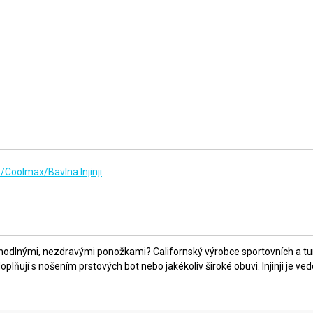
/Coolmax/Bavlna Injinji
odlnými, nezdravými ponožkami? Californský výrobce sportovních a turisti
plňují s nošením prstových bot nebo jakékoliv široké obuvi. Injinji je ve