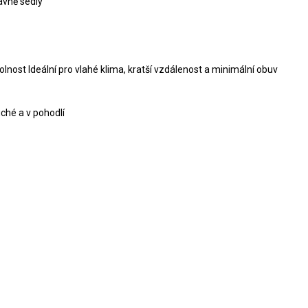
ávně sedly
lnost Ideální pro vlahé klima, kratší vzdálenost a minimální obuv
ché a v pohodlí