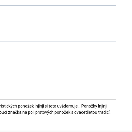
ckých ponožek Injinji si toto uvědomuje... Ponožky Injinji
doucí značka na poli prstových ponožek s dvacetiletou tradicí,