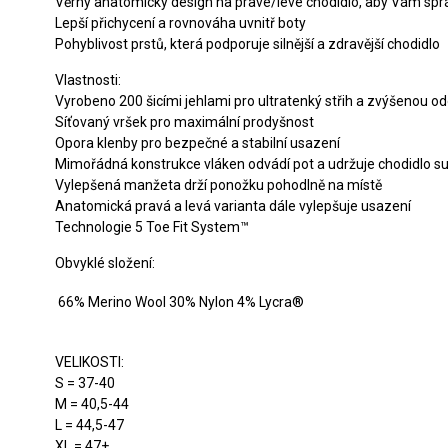
Věrný anatomický design na pravé/levé chodidlo, aby Vám spr
Lepší přichycení a rovnováha uvnitř boty
Pohyblivost prstů, která podporuje silnější a zdravější chodidlo
Vlastnosti:
Vyrobeno 200 šicími jehlami pro ultratenký střih a zvýšenou odo
Síťovaný vršek pro maximální prodyšnost
Opora klenby pro bezpečné a stabilní usazení
Mimořádná konstrukce vláken odvádí pot a udržuje chodidlo su
Vylepšená manžeta drží ponožku pohodlně na místě
Anatomická pravá a levá varianta dále vylepšuje usazení
Technologie 5 Toe Fit System™
Obvyklé složení:
66% Merino Wool 30% Nylon 4% Lycra®
VELIKOSTI:
S = 37-40
M = 40,5-44
L = 44,5-47
XL = 47+