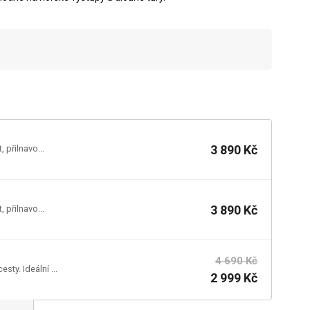
3 890 Kč
 přilnavo...
3 890 Kč
 přilnavo...
4 690 Kč
ty. Ideální ...
2 999 Kč