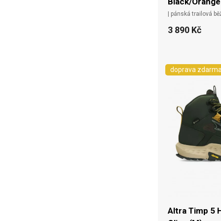
Black/Orange
| pánská trailová b
3 890 Kč
doprava zdarm
Altra Timp 5 