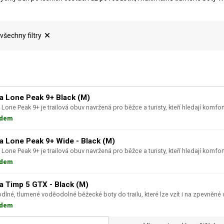
 všechny filtry
ra Lone Peak 9+ Black (M)
 Lone Peak 9+ je trailová obuv navržená pro běžce a turisty, kteří hledají komfort,
adem
ra Lone Peak 9+ Wide - Black (M)
 Lone Peak 9+ je trailová obuv navržená pro běžce a turisty, kteří hledají komfort,
adem
ra Timp 5 GTX - Black (M)
dlné, tlumené voděodolné běžecké boty do trailu, které lze vzít i na zpevněné ces
adem