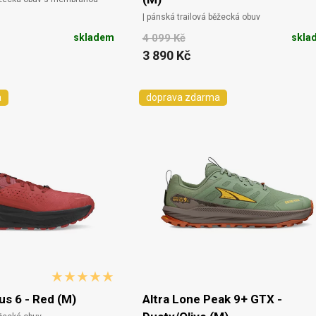
| pánská trailová běžecká obuv
skladem
4 099 Kč
skla
3 890 Kč
a
doprava zdarma
s 6 - Red (M)
Altra Lone Peak 9+ GTX -