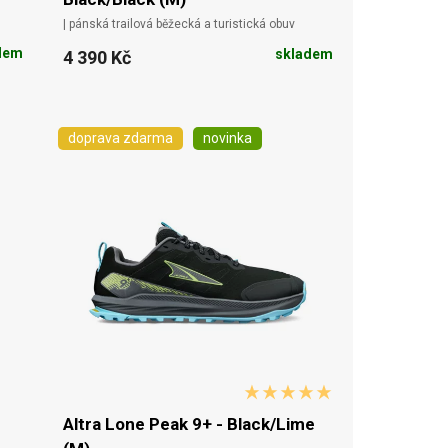
| pánská trailová běžecká a turistická obuv
dem
skladem
4 390 Kč
doprava zdarma
novinka
Altra Lone Peak 9+ - Black/Lime