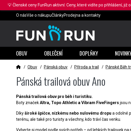
💡 Členské ceny FunRun aktivní: Ceny, které vidíte po přihlášení, již 
O nás
Vše o nákupu
Články
Prodejna a kontakty
OBUV
OBLEČENÍ
DOPLŇKY
NOVINK
/
Obuv
/
Pánská obuv
/
Příroda a trail
/
Pánské Běh tr
Pánská trailová obuv Ano
Pánská trailová obuv pro běh i turistiku.
Boty značek
Altra, Topo Athletic a Vibram FiveFingers
jsou n
Díky
široké špičce
,
nízkému nebo nulovému dropu
a odolné po
terénu, ale také pro turisty a všechny, kdo tráví čas venku.
Vyberte si model podle svých potřeb – od lehkých trailovek na