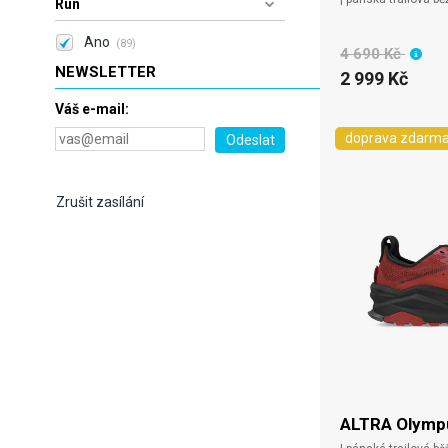
Run
Ano
(89)
4 690 Kč
NEWSLETTER
2 999 Kč
Váš e-mail:
doprava zdarm
Zrušit zasílání
ALTRA Olympu