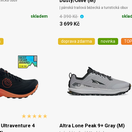
Dusty/Olive (M)
ěžecká obuv
| pánská trailová běžecká a turistická obuv
skladem
4 390 Kč
skla
3 699 Kč
a
doprava zdarma
novinka
TO
 Ultraventure 4
Altra Lone Peak 9+ Gray (M)