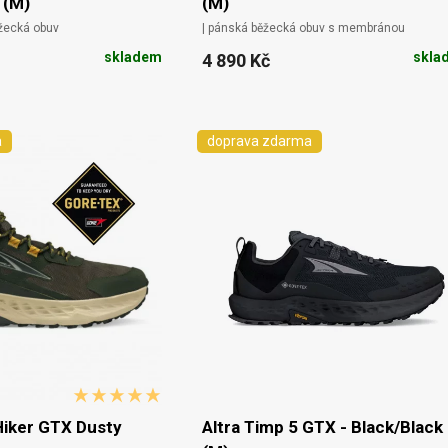
 (M)
(M)
ěžecká obuv
| pánská běžecká obuv s membránou
skladem
skla
4 890 Kč
a
doprava zdarma
Hiker GTX Dusty
Altra Timp 5 GTX - Black/Black