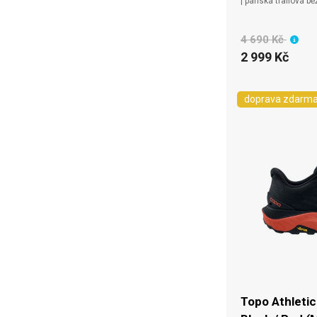
| pánská trailová b
4 690 Kč
2 999 Kč
doprava zdarm
Topo Athletic