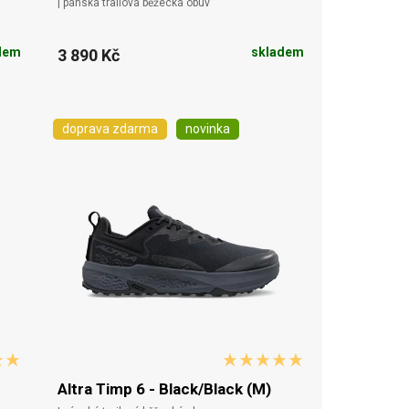
| pánská trailová běžecká obuv
dem
skladem
3 890 Kč
doprava zdarma
novinka
Altra Timp 6 - Black/Black (M)