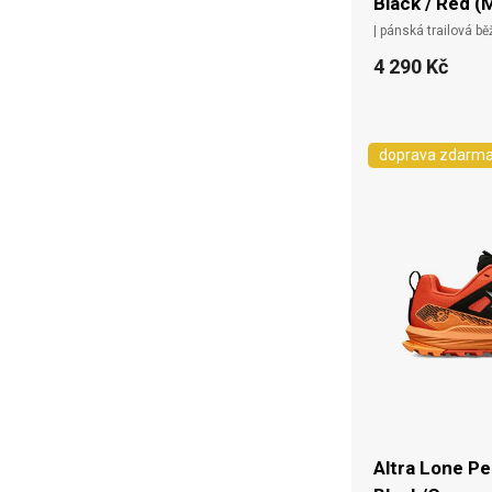
Black / Red (
| pánská trailová b
4 290 Kč
doprava zdarm
Altra Lone Pe