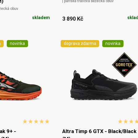
M)
| pánská trailová běžecká obuv
ěžecká obuv
skladem
skla
3 890 Kč
a
novinka
doprava zdarma
novinka
ak 9+ -
Altra Timp 6 GTX - Black/Black