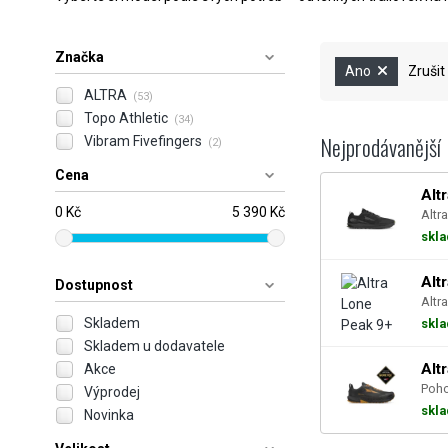
Značka
Ano
Zrušit
ALTRA
(53)
Topo Athletic
(34)
Nejprodávanější
Vibram Fivefingers
(2)
Cena
Alt
0 Kč
5 390 Kč
Altra
skl
Alt
Dostupnost
Altra
Skladem
skl
Skladem u dodavatele
Alt
Akce
Poho
Výprodej
skl
Novinka