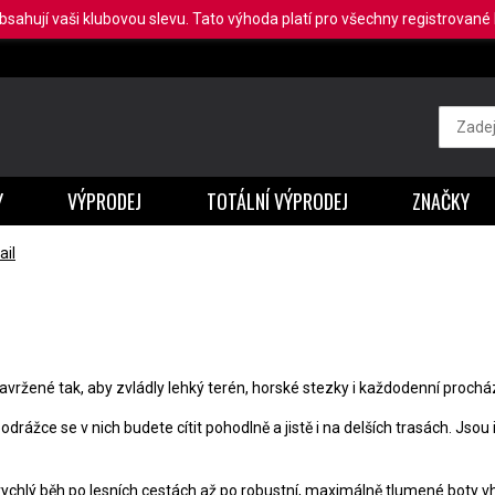
obsahují vaši klubovou slevu. Tato výhoda platí pro všechny registrované b
Y
VÝPRODEJ
TOTÁLNÍ VÝPRODEJ
ZNAČKY
ail
avržené tak, aby zvládly lehký terén, horské stezky i každodenní procház
drážce se v nich budete cítit pohodlně a jistě i na delších trasách. Jsou 
 rychlý běh po lesních cestách až po robustní, maximálně tlumené boty v