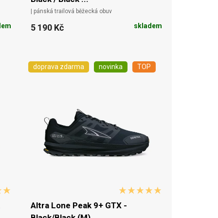
| pánská trailová běžecká obuv
dem
skladem
5 190 Kč
doprava zdarma
novinka
TOP
Altra Lone Peak 9+ GTX -
Black/Black (M)