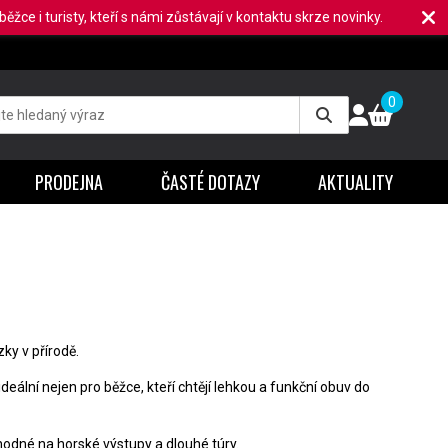
ěžce i turisty, kteří s námi zůstávají v kontaktu skrze novinky.
0
PRODEJNA
ČASTÉ DOTAZY
AKTUALITY
ky v přírodě.
ideální nejen pro běžce, kteří chtějí lehkou a funkční obuv do
hodné na horské výstupy a dlouhé túry.