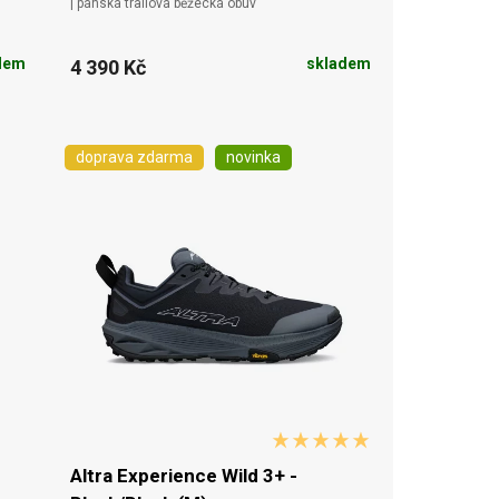
| pánská trailová běžecká obuv
dem
skladem
4 390 Kč
doprava zdarma
novinka
Altra Experience Wild 3+ -