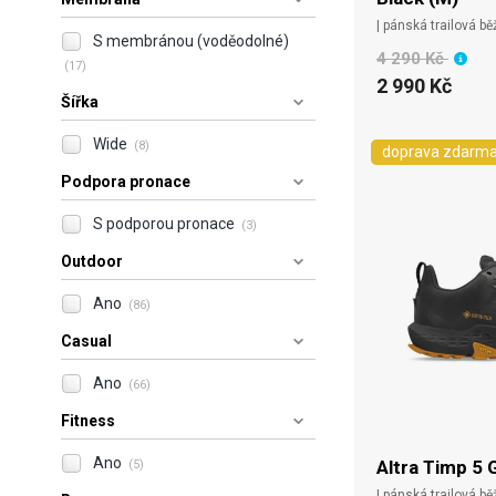
| pánská trailová b
S membránou (voděodolné)
4 290 Kč
(17)
2 990 Kč
Šířka
Wide
(8)
doprava zdarm
Podpora pronace
S podporou pronace
(3)
Outdoor
Ano
(86)
Casual
Ano
(66)
Fitness
Ano
Altra Timp 5 
(5)
| pánská trailová 