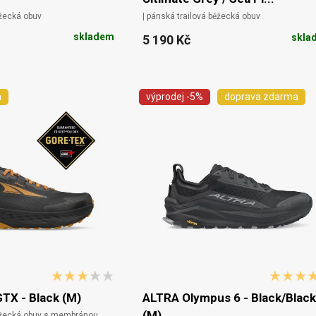
ěžecká obuv
| pánská trailová běžecká obuv
skladem
skla
5 190 Kč
a
výprodej
-5%
doprava zdarma
GTX - Black (M)
ALTRA Olympus 6 - Black/Black
(M)
běžecká obuv s membránou