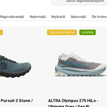
Více nejprodávanějších
a
doprava zdarma
novinka
 Pursuit 2 Stone /
ALTRA Olympus 275 HiLo -
Ultimate Grey / Sea Pi...