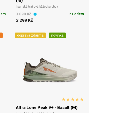
(M)
| pánská trailová běžecká obuv
dem
3 890 Kč
skladem
3 299 Kč
P
doprava zdarma
novinka
Altra Lone Peak 9+ - Basalt (M)