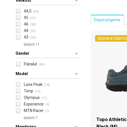
Velikost
44,5
(63)
45
(61)
46
(58)
44
(57)
43
(55)
doprava zdarm
dalších 11
Gender
Pánské
(89)
Model
Lone Peak
(18)
Timp
(13)
Olympus
(11)
Experience
(9)
MTN Racer
(7)
dalších 7
Topo Athletic
Black (M)
Membrána