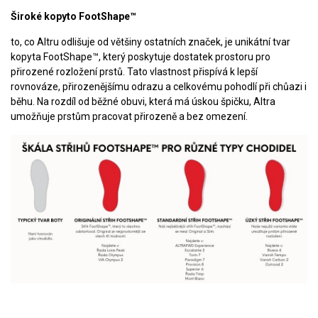
Široké kopyto FootShape™
to, co Altru odlišuje od většiny ostatních značek, je unikátní tvar
kopyta FootShape™, který poskytuje dostatek prostoru pro
přirozené rozložení prstů. Tato vlastnost přispívá k lepší
rovnováze, přirozenějšímu odrazu a celkovému pohodlí při chůazi i
běhu. Na rozdíl od běžné obuvi, která má úskou špičku, Altra
umožňuje prstům pracovat přirozeně a bez omezení.