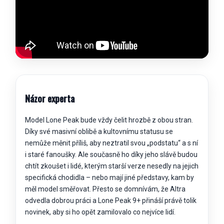
Názor experta
Model Lone Peak bude vždy čelit hrozbě z obou stran.
Díky své masivní oblibě a kultovnímu statusu se
nemůže měnit příliš, aby neztratil svou „podstatu“ a s ní
i staré fanoušky. Ale současně ho díky jeho slávě budou
chtít zkoušet i lidé, kterým starší verze nesedly na jejich
specifická chodidla – nebo mají jiné představy, kam by
měl model směřovat. Přesto se domnívám, že Altra
odvedla dobrou práci a Lone Peak 9+ přináší právě tolik
novinek, aby si ho opět zamilovalo co nejvíce lidí.