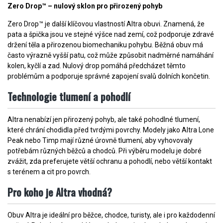
Zero Drop™ – nulový sklon pro přirozený pohyb
Zero Drop™ je další klíčovou vlastností Altra obuvi. Znamená, že
pata a špička jsou ve stejné výšce nad zemí, což podporuje zdravé
držení těla a přirozenou biomechaniku pohybu. Běžná obuv má
často výrazně vyšší patu, což může způsobit nadměrné namáhání
kolen, kyčlí a zad. Nulový drop pomáhá předcházet těmto
problémům a podporuje správné zapojení svalů dolních končetin.
Technologie tlumení a pohodlí
Altra nenabízí jen přirozený pohyb, ale také pohodlné tlumení,
které chrání chodidla před tvrdými povrchy. Modely jako Altra Lone
Peak nebo Timp mají různé úrovně tlumení, aby vyhovovaly
potřebám různých běžců a chodců. Při výběru modelu je dobré
zvážit, zda preferujete větší ochranu a pohodlí, nebo větší kontakt
s terénem a cit pro povrch.
Pro koho je Altra vhodná?
Obuv Altra je ideální pro běžce, chodce, turisty, ale i pro každodenní