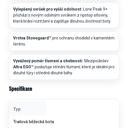
Vylepšený svršek pro vyšší odolnost:
Lone Peak 9+
přichází s novým odolným svrškem z ripstop síťoviny,
která brání roztržení a zajišťuje dlouhou životnost boty.
Vrstva Stoneguard™
pro ochranu chodidel v kamenitém
terénu.
Vyvážený poměr tlumení a ohebnosti:
Mezipodešev
Altra EGO™
poskytuje střední tlumení, které je ideální pro
dlouhé túry i středně dlouhé běhy.
Specifikace
Typ
Trailová běžecká bota