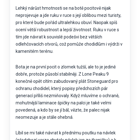
Lehký nárůst hmotnosti se na botě pocitově nijak
neprojevuje a jde ruku v ruce s její oblibou mezi turisty,
pro které bude pořád ultralehkou obuví. Naopak spíš
ocení větší robustnost a lepší životnost. Ruku v ruce s
tím jde návrat k souvislé podešvi bez větších
odlehčovacích otvorů, což pomůže chodidlům i výdrži v
kamenitém terénu.
Bota je na první pocit o zlomek tužší, ale to je jedině
dobře, protože působí stabilněji. Z Lone Peaku 9
konečně opět cítím zabudovaný plát Stoneguard pro
ochranu chodidel, který popisy předchozích pár
generací příliš nezmiňovaly. Když mluvíme o ochraně,
mohutnější laminace špičky na palci je také velmi
povedená, a kdo by se jí bál, vězte, že palec nijak
neomezuje a je stále ohebná.
Líbil se mi také návrat k přednímu poutku na návlek
(předchozí verze chytaly návlek jen za tkaničku) a k