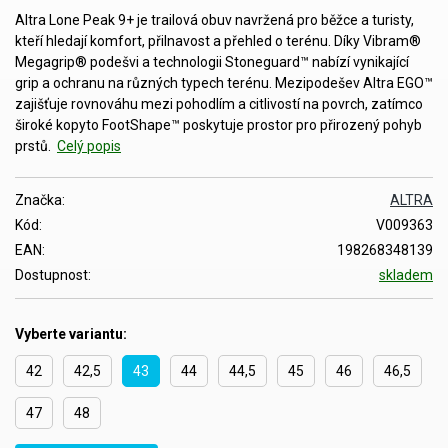
Altra Lone Peak 9+ je trailová obuv navržená pro běžce a turisty,
kteří hledají komfort, přilnavost a přehled o terénu. Díky Vibram®
Megagrip® podešvi a technologii Stoneguard™ nabízí vynikající
grip a ochranu na různých typech terénu. Mezipodešev Altra EGO™
zajišťuje rovnováhu mezi pohodlím a citlivostí na povrch, zatímco
široké kopyto FootShape™ poskytuje prostor pro přirozený pohyb
prstů.
Celý popis
Značka:
ALTRA
Kód:
V009363
EAN:
198268348139
Dostupnost:
skladem
Vyberte variantu:
42
42,5
43
44
44,5
45
46
46,5
47
48