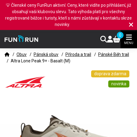
💡 Členské ceny FunRun aktivní: Ceny, které vidíte po přihlášení, již
obsahují vaši klubovou slevu. Tato výhoda platí pro všechny
registrované běžce i turisty, kteří s námi zůstávají v kontaktu skrze
novinky.
0
MENU
/
Obuv
/
Pánská obuv
/
Příroda a trail
/
Pánské Běh trail
/
Altra Lone Peak 9+ - Basalt (M)
doprava zdarma
novinka