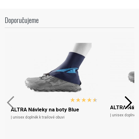
Doporučujeme
ALTRA Návl
ALTRA Návleky na boty Blue
| unisex doplněk 
| unisex doplněk k trailové obuvi