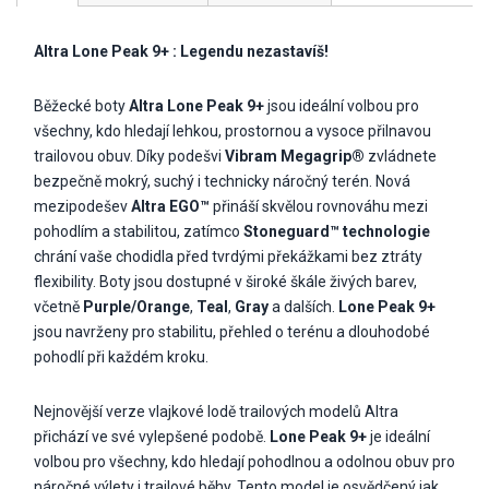
Altra Lone Peak 9+ : Legendu nezastavíš!
Běžecké boty
Altra Lone Peak 9+
jsou ideální volbou pro
všechny, kdo hledají lehkou, prostornou a vysoce přilnavou
trailovou obuv. Díky podešvi
Vibram Megagrip®
zvládnete
bezpečně mokrý, suchý i technicky náročný terén. Nová
mezipodešev
Altra EGO™
přináší skvělou rovnováhu mezi
pohodlím a stabilitou, zatímco
Stoneguard™ technologie
chrání vaše chodidla před tvrdými překážkami bez ztráty
flexibility. Boty jsou dostupné v široké škále živých barev,
včetně
Purple/Orange
,
Teal
,
Gray
a dalších.
Lone Peak 9+
jsou navrženy pro stabilitu, přehled o terénu a dlouhodobé
pohodlí při každém kroku.
Nejnovější verze vlajkové lodě trailových modelů Altra
přichází ve své vylepšené podobě.
Lone Peak 9+
je ideální
volbou pro všechny, kdo hledají pohodlnou a odolnou obuv pro
náročné výlety i trailové běhy. Tento model je osvědčený jak