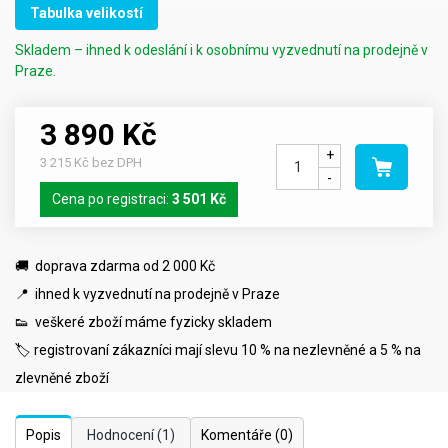
Tabulka velikostí
Skladem – ihned k odeslání i k osobnímu vyzvednutí na prodejně v
Praze.
3 890 Kč
+
3 215 Kč bez DPH
-
Cena po registraci:
3 501 Kč
🚚 doprava zdarma od 2 000 Kč
📍 ihned k vyzvednutí na prodejně v Praze
👟 veškeré zboží máme fyzicky skladem
🏷️ registrovaní zákazníci mají slevu 10 % na nezlevněné a 5 % na
zlevněné zboží
Popis
Hodnocení
(1)
Komentáře
(0)