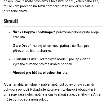
nošení. Pokud máte problémy s bolestmi nohou, kolen nebo zad,
může vám přechod na Altru pomoci při zlepšení držení těla a
přirozené chůzi.
Shrnutí
Široké kopyto FootShape™
: přirozená poloha prstů a lepší
stabilita.
Zero Drop™
: nulový sklon mezi patou a špičkou pro
přirozenou biomechaniku.
Tlumení na míru
: od tenkých modelů pro lepší cit po
výrazně tlumené pro maximální pohodlí.
Vhodné pro běžce, chodce i turisty
.
Altra nenabízí jen obuv – nabízí možnost objevit nový rozměr
pohybu a pohodlí. Pokud jste již unaveni z klasické obuvi, která
omezuje vaše nohy, možna je čas vyzkoušet něco jiného – a Altra
může být tou správnou volbou.