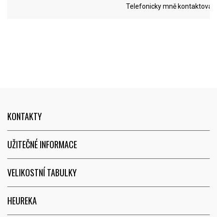
Telefonicky mně kontaktovali,
pomohli s výběrem a dodateč
odpověděli i na můj dotaz o
budoucím dodání jednoho typ
obuvi, který opravdu nebyl na
skladě a to po prověření - v co
jsem původně nedoufala.
KONTAKTY
UŽITEČNÉ INFORMACE
VELIKOSTNÍ TABULKY
HEUREKA