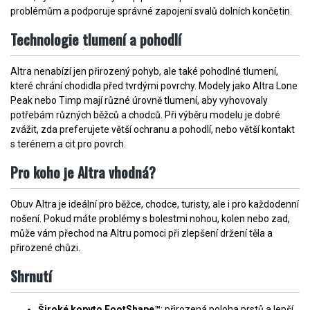
problémům a podporuje správné zapojení svalů dolních končetin.
Technologie tlumení a pohodlí
Altra nenabízí jen přirozený pohyb, ale také pohodlné tlumení,
které chrání chodidla před tvrdými povrchy. Modely jako Altra Lone
Peak nebo Timp mají různé úrovně tlumení, aby vyhovovaly
potřebám různých běžců a chodců. Při výběru modelu je dobré
zvážit, zda preferujete větší ochranu a pohodlí, nebo větší kontakt
s terénem a cit pro povrch.
Pro koho je Altra vhodná?
Obuv Altra je ideální pro běžce, chodce, turisty, ale i pro každodenní
nošení. Pokud máte problémy s bolestmi nohou, kolen nebo zad,
může vám přechod na Altru pomoci při zlepšení držení těla a
přirozené chůzi.
Shrnutí
Široké kopyto FootShape™
: přirozená poloha prstů a lepší