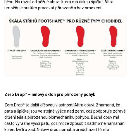
běhu. Na rozdíl od běžné obuvi, která má úskou špičku, Altra
umožňuje prstům pracovat přirozeně a bez omezení.
Zero Drop™ – nulový sklon pro přirozený pohyb
Zero Drop™ je další klíčovou vlastností Altra obuvi. Znamená, že
pata a špička jsou ve stejné výšce nad zemí, což podporuje zdravé
držení těla a přirozenou biomechaniku pohybu. Běžná obuv má
často výrazně vyšší patu, což může způsobit nadměrné namáhání
kolen, kyčlí a zad. Nulový drop pomáhá předcházet těmto