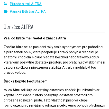
Příroda a trail ALTRA
Pánské Běh trail ALTRA
O značce ALTRA
Vše, co byste měli vědět o značce Altra
Značka Altra se za poslední roky stala synonymem pro pohodlnou
a přirozenou obuv, která podporuje zdravý pohyb a respektuje
anatomii chodidla. Pokud hledáte běžckou nebo trekovou obuv,
která vám poskytne dostatek prostoru pro prsty, nulový sklon mezi
patou a špičkou a přirozenou stabilitu, Altra by mohla být tou
pravou volbou.
Široké kopyto FootShape™
to, co Altru odlišuje od většiny ostatních značek, je unikátní tvar
kopyta FootShape™, který poskytuje dostatek prostoru pro
přirozené rozložení prstů. Tato vlastnost přispívá k lepší
rovnováze, přirozenějšímu odrazu a celkovému pohodlí při chůazi i