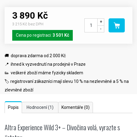
3 890 Kč
+
3 215 Kč bez DPH
-
Cena po registraci:
3 501 Kč
🚚 doprava zdarma od 2 000 Kč
📍 ihned k vyzvednutí na prodejně v Praze
👟 veškeré zboží máme fyzicky skladem
🏷️ registrovaní zákazníci mají slevu 10 % na nezlevněné a 5 % na
zlevněné zboží
Popis
Hodnocení
(1)
Komentáře
(0)
Altra Experience Wild 3+ – Divočina volá, vyrazte s