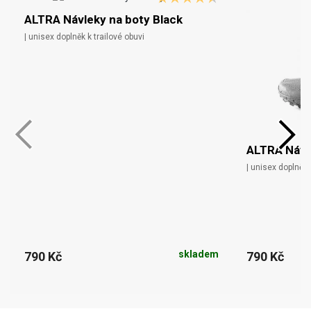
ALTRA Návleky na boty Black
| unisex doplněk k trailové obuvi
ALTRA Návl
| unisex doplněk 
skladem
790 Kč
790 Kč