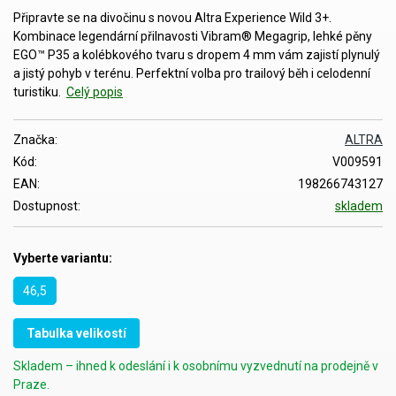
Připravte se na divočinu s novou Altra Experience Wild 3+.
Kombinace legendární přilnavosti Vibram® Megagrip, lehké pěny
EGO™ P35 a kolébkového tvaru s dropem 4 mm vám zajistí plynulý
a jistý pohyb v terénu. Perfektní volba pro trailový běh i celodenní
turistiku.
Celý popis
Značka:
ALTRA
Kód:
V009591
EAN:
198266743127
Dostupnost:
skladem
Vyberte variantu:
46,5
Tabulka velikostí
Skladem – ihned k odeslání i k osobnímu vyzvednutí na prodejně v
Praze.