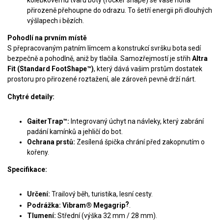
přirozeně přehoupne do odrazu. To šetří energii při dlouhých
výšlapech i bězích.
Pohodlí na prvním místě
S přepracovaným patním límcem a konstrukcí svršku bota sedí
bezpečně a pohodlně, aniž by tlačila. Samozřejmostí je střih
Altra
Fit (Standard FootShape™)
, který dává vašim prstům dostatek
prostoru pro přirozené roztažení, ale zároveň pevně drží nárt.
Chytré detaily:
GaiterTrap™:
Integrovaný úchyt na návleky, který zabrání
padání kamínků a jehličí do bot.
Ochrana prstů:
Zesílená špička chrání před zakopnutím o
kořeny.
Specifikace:
Určení:
Trailový běh, turistika, lesní cesty.
?
Podrážka:
Vibram® Megagrip
.
Tlumení:
Střední (výška 32 mm / 28 mm).