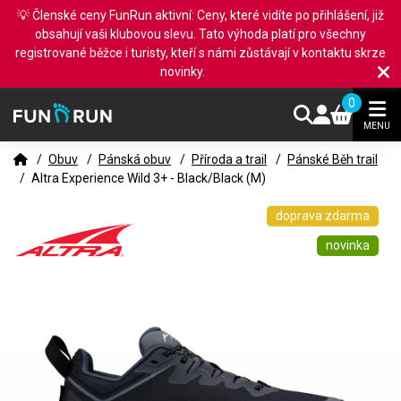
💡 Členské ceny FunRun aktivní: Ceny, které vidíte po přihlášení, již
obsahují vaši klubovou slevu. Tato výhoda platí pro všechny
registrované běžce i turisty, kteří s námi zůstávají v kontaktu skrze
novinky.
0
MENU
/
Obuv
/
Pánská obuv
/
Příroda a trail
/
Pánské Běh trail
/
Altra Experience Wild 3+ - Black/Black (M)
doprava zdarma
novinka