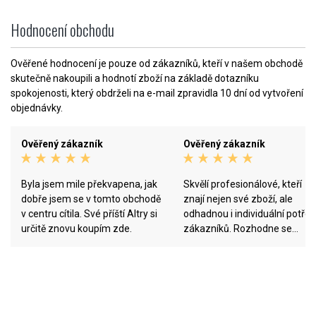
Hodnocení obchodu
Ověřené hodnocení je pouze od zákazníků, kteří v našem obchodě
skutečně nakoupili a hodnotí zboží na základě dotazníku
spokojenosti, který obdrželi na e-mail zpravidla 10 dní od vytvoření
objednávky.
Ověřený zákazník
Ověřený zákazník
Byla jsem mile překvapena, jak
Skvělí profesionálové, kteří
dobře jsem se v tomto obchodě
znají nejen své zboží, ale
v centru cítila. Své příští Altry si
odhadnou i individuální potře
určitě znovu koupím zde.
zákazníků. Rozhodne se
nesnaží za každou cenu prod
zákazníkovi to, co nakonec
nevyužije, ale hledají
nejvhodnější řešení.