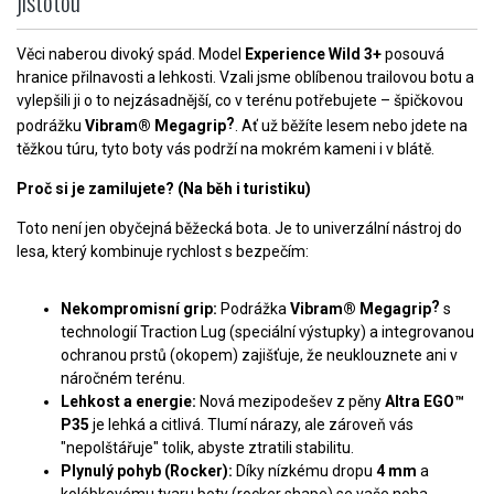
jistotou
Věci naberou divoký spád. Model
Experience Wild 3+
posouvá
hranice přilnavosti a lehkosti. Vzali jsme oblíbenou trailovou botu a
vylepšili ji o to nejzásadnější, co v terénu potřebujete – špičkovou
?
podrážku
Vibram® Megagrip
. Ať už běžíte lesem nebo jdete na
těžkou túru, tyto boty vás podrží na mokrém kameni i v blátě.
Proč si je zamilujete? (Na běh i turistiku)
Toto není jen obyčejná běžecká bota. Je to univerzální nástroj do
lesa, který kombinuje rychlost s bezpečím:
?
Nekompromisní grip:
Podrážka
Vibram® Megagrip
s
technologií Traction Lug (speciální výstupky) a integrovanou
ochranou prstů (okopem) zajišťuje, že neuklouznete ani v
náročném terénu.
Lehkost a energie:
Nová mezipodešev z pěny
Altra EGO™
P35
je lehká a citlivá. Tlumí nárazy, ale zároveň vás
"nepolštářuje" tolik, abyste ztratili stabilitu.
Plynulý pohyb (Rocker):
Díky nízkému dropu
4 mm
a
kolébkovému tvaru boty (rocker shape) se vaše noha