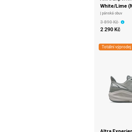
White/Lime (
| pánská obuv
3 890 Kč
2 290 Kč
Totální výprodej
Altra Experie