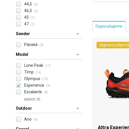
44,5
(5)
46,5
(2)
45
(1)
47
(1)
Gender
Pánské
doprava zdarm
(9)
Model
Lone Peak
(17)
Timp
(14)
Olympus
(13)
Experience
(9)
Escalante
(8)
dalších 20
Outdoor
Ano
(9)
Altra Experie