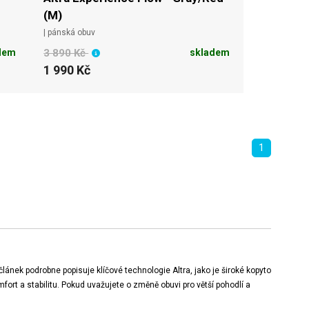
(M)
| pánská obuv
dem
3 890 Kč
skladem
1 990 Kč
1
článek podrobne popisuje klíčové technologie Altra, jako je široké kopyto
fort a stabilitu. Pokud uvažujete o změně obuvi pro větší pohodlí a