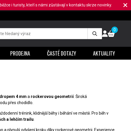
ěžce i turisty, kteří s námi zůstávají v kontaktu skrze novinky.
0
PRODEJNA
ČASTÉ DOTAZY
AKTUALITY
 dropem 4 mm
a
rockerovou geometrií
. Široká
odu přes chodidlo.
aždodenní trénink, klidnější běhy i běhání ve městě. Pro běh v
ch a lehčím trailu
.
rop a plynulý odvíjení kroku díky rockerové geometrii. Experience