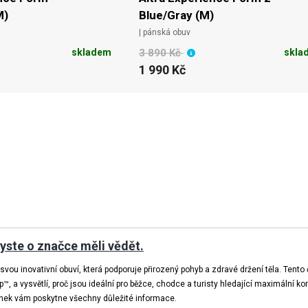
M)
Blue/Gray (M)
| pánská obuv
skladem
3 890 Kč
skla
1 990 Kč
 byste o značce měli vědět.
vou inovativní obuví, která podporuje přirozený pohyb a zdravé držení těla. Tento 
, a vysvětlí, proč jsou ideální pro běžce, chodce a turisty hledající maximální kom
ánek vám poskytne všechny důležité informace.