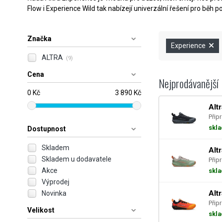
Flow i Experience Wild tak nabízejí univerzální řešení pro běh po
Značka
Experience
ALTRA
(9)
Cena
Nejprodávanější
0 Kč
3 890 Kč
Alt
Přip
skl
Dostupnost
Skladem
Alt
Skladem u dodavatele
Přip
Akce
skl
Výprodej
Alt
Novinka
Přip
Velikost
skl