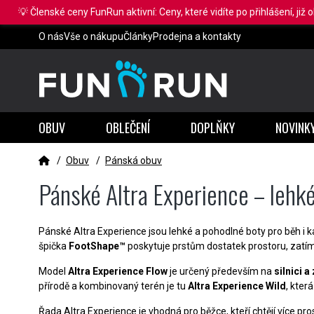
💡 Členské ceny FunRun aktivní: Ceny, které vidíte po přihlášení, již 
O nás
Vše o nákupu
Články
Prodejna a kontakty
OBUV
OBLEČENÍ
DOPLŇKY
NOVINK
/
Obuv
/
Pánská obuv
Pánské Altra Experience – lehké b
Pánské Altra Experience jsou lehké a pohodlné boty pro běh i 
špička
FootShape™
poskytuje prstům dostatek prostoru, zatím
Model
Altra Experience Flow
je určený především na
silnici 
přírodě a kombinovaný terén je tu
Altra Experience Wild
, kter
Řada Altra Experience je vhodná pro běžce, kteří chtějí více pro