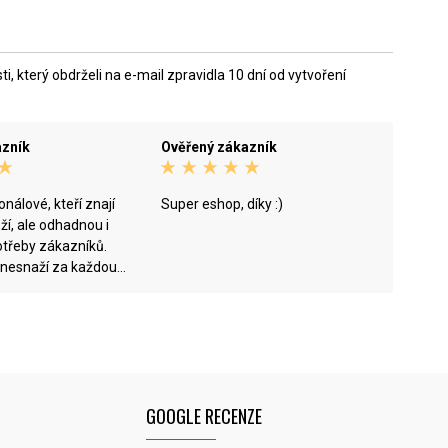
 který obdrželi na e-mail zpravidla 10 dní od vytvoření
azník
Ověřený zákazník
onálové, kteří znají
Super eshop, díky :)
ží, ale odhadnou i
potřeby zákazníků.
nesnaží za každou
ákazníkovi to, co
žije, ale hledají
řešení.
GOOGLE RECENZE