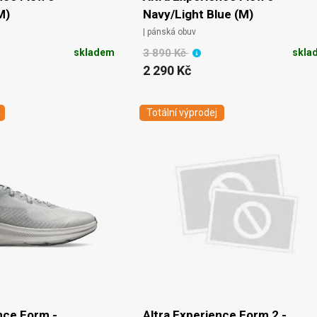
M)
Navy/Light Blue (M)
| pánská obuv
skladem
3 890 Kč
skla
2 290 Kč
Totální výprodej
nce Form -
Altra Experience Form 2 -