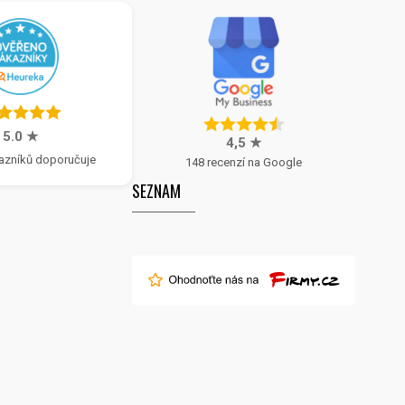
5.0 ★
4,5 ★
azníků doporučuje
148 recenzí na Google
SEZNAM