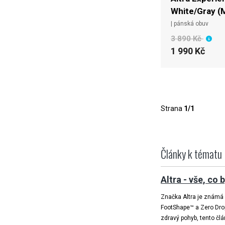
White/Gray (
| pánská obuv
3 890 Kč
1 990 Kč
Strana
1/1
Články k tématu
Altra - vše, co
Značka Altra je známá s
FootShape™ a Zero Drop™
zdravý pohyb, tento čl