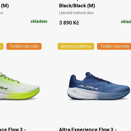
 (M)
Black/Black (M)
buv
| pánská trailová obuv
skladem
skla
3 890 Kč
a
Totální výprodej
doprava zdarma
Totální výprodej
nce Flow 3 -
Altra Experience Flow 3 -