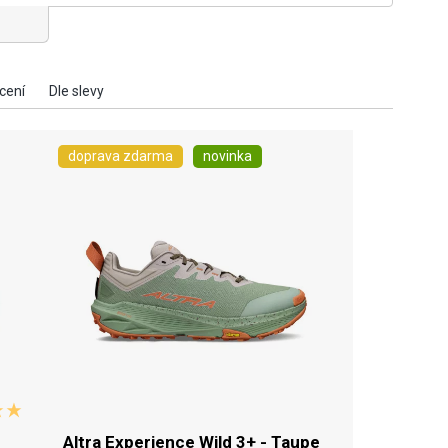
doprava zdarma
novinka
Altra Experience Wild 3+ - Taupe