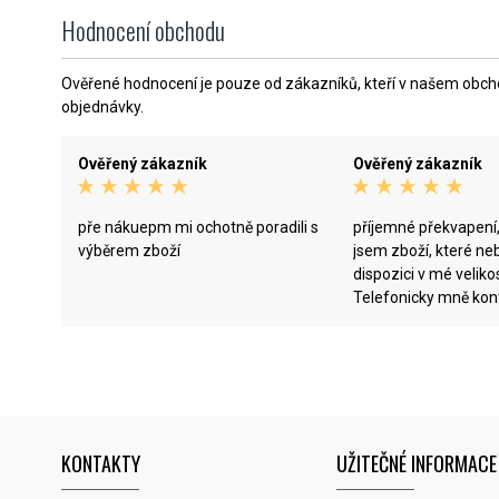
Hodnocení obchodu
Ověřené hodnocení je pouze od zákazníků, kteří v našem obchod
objednávky.
Ověřený zákazník
Ověřený zákazník
pře nákuepm mi ochotně poradili s
příjemné překvapení
výběrem zboží
jsem zboží, které neb
dispozici v mé velikos
Telefonicky mně kont
pomohli s výběrem a
odpověděli i na můj 
budoucím dodání je
obuvi, který opravdu
skladě a to po prověř
jsem původně nedou
KONTAKTY
UŽITEČNÉ INFORMACE