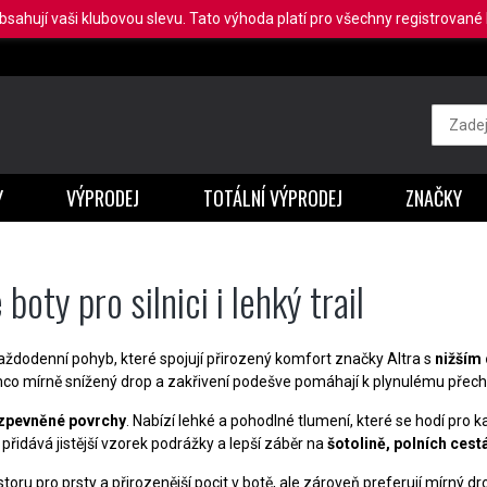
obsahují vaši klubovou slevu. Tato výhoda platí pro všechny registrované b
Y
VÝPRODEJ
TOTÁLNÍ VÝPRODEJ
ZNAČKY
oty pro silnici i lehký trail
každodenní pohyb, které spojují přirozený komfort značky Altra s
nižším
co mírně snížený drop a zakřivení podešve pomáhají k plynulému přech
a zpevněné povrchy
. Nabízí lehké a pohodlné tlumení, které se hodí pro k
á přidává jistější vzorek podrážky a lepší záběr na
šotolině, polních cestá
storu pro prsty a přirozenější pocit v botě, ale zároveň preferují mírný d