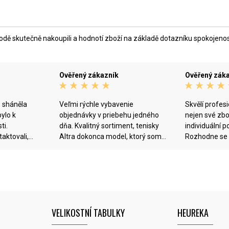
ě skutečně nakoupili a hodnotí zboží na základě dotazníku spokojenosti,
Ověřený zákazník
Ověřený zák
, sháněla
Veľmi rýchle vybavenie
Skvělí profesi
ylo k
objednávky v priebehu jedného
nejen své zbo
ti.
dňa. Kvalitný sortiment, tenisky
individuální 
aktovali,
Altra dokonca model, ktorý som
Rozhodne se 
 dodatečně
na Slovensku nikde nenašla (Altra
cenu prodat z
dotaz o
Provision 8). Výborná zľava
nakonec nevyu
dnoho typu
tovaru.
nejvhodnější 
 nebyl na
ení - v což
fala.
VELIKOSTNÍ TABULKY
HEUREKA