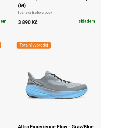
(M)
| pánská trailová obuv
dem
skladem
3 890 Kč
Totální výprodej
Altra Experience Flow - Gray/Blue