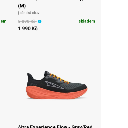
(M)
| pánská obuv
dem
3 890 Kč
skladem
1 990 Kč
Altra Experience Flow - Gray/Red