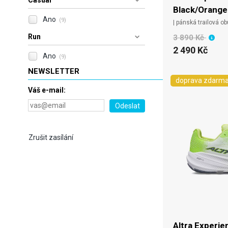
Casual
Black/Orange
Ano
(9)
| pánská trailová o
Run
3 890 Kč
2 490 Kč
Ano
(9)
NEWSLETTER
doprava zdarm
Váš e-mail:
Zrušit zasílání
Altra Experie