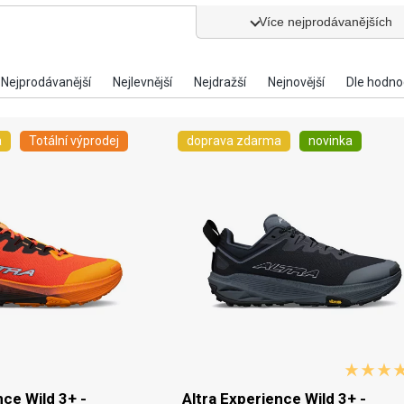
Více nejprodávanějších
a
Totální výprodej
doprava zdarma
novinka
nce Wild 3+ -
Altra Experience Wild 3+ -