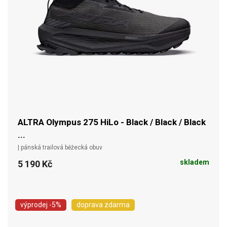
ALTRA Olympus 275 HiLo - Black / Black / Black
...
| pánská trailová běžecká obuv
skladem
5 190 Kč
výprodej
-5%
doprava zdarma