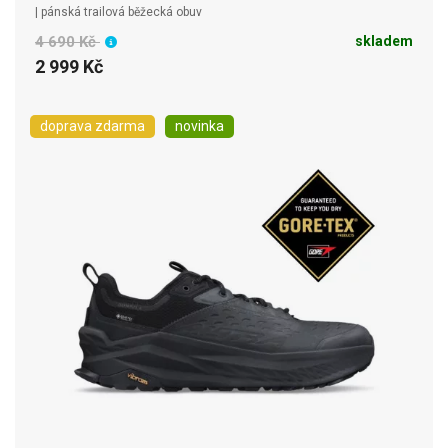
| pánská trailová běžecká obuv
4 690 Kč
skladem
2 999 Kč
doprava zdarma
novinka