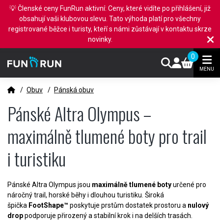
💡 Členské ceny FunRun aktivní: Ceny, které vidíte po přihlášení, již
obsahují vaši klubovou slevu. Tato výhoda platí pro všechny
registrované běžce i turisty, kteří s námi zůstávají v kontaktu skrze
novinky.
0
MENU
/
Obuv
/
Pánská obuv
Pánské Altra Olympus –
maximálně tlumené boty pro trail
i turistiku
Pánské Altra Olympus jsou
maximálně tlumené boty
určené pro
náročný trail, horské běhy i dlouhou turistiku. Široká
špička
FootShape™
poskytuje prstům dostatek prostoru a
nulový
drop
podporuje přirozený a stabilní krok i na delších trasách.