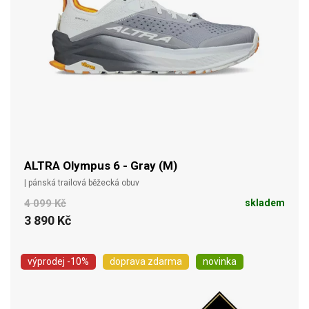
ALTRA Olympus 6 - Gray (M)
| pánská trailová běžecká obuv
4 099 Kč
skladem
3 890 Kč
výprodej
-10%
doprava zdarma
novinka