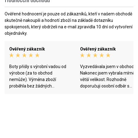
Ověřené hodnocení je pouze od zákazníků, kteří v našem obchodě
skutečně nakoupili a hodnotí zboží na základě dotazníku
spokojenosti, který obdrželi na e-mail zpravidla 10 dní od vytvoření
objednávky.
Ověřený zákazník
Ověřený zákazník
Boty přišly s výrobní vadou od
Vyzvedávala jsem v obchodě.
výrobce (za to obchod
Nakonec jsem vybrala mírně
nemůže). Výměna zboží
větší velikost. Rozhodně
proběhla bez žádných
doporučuji osobní odběr s
problémů a velmi rychle. Hned
možností obuv vyzkoušet,
jak jim vadné zboží dorazilo,
pokud nakupujete daný mode
odeslali mi nové. Jsem velice
poprvé.
spokojen. Moc děkuji FUNRUN :)