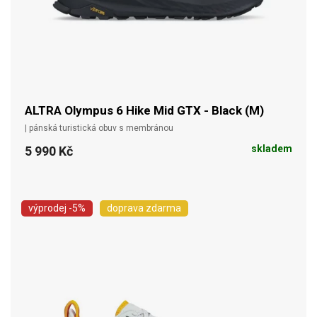
ALTRA Olympus 6 Hike Mid GTX - Black (M)
| pánská turistická obuv s membránou
skladem
5 990 Kč
výprodej
-5%
doprava zdarma