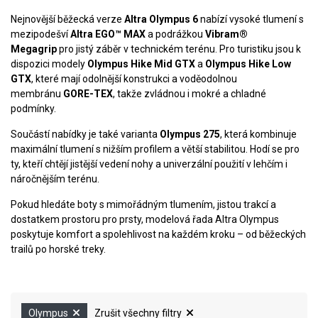
Nejnovější běžecká verze
Altra Olympus 6
nabízí vysoké tlumení s
mezipodešví
Altra EGO™ MAX
a podrážkou
Vibram®
Megagrip
pro jistý záběr v technickém terénu. Pro turistiku jsou k
dispozici modely
Olympus Hike Mid GTX
a
Olympus Hike Low
GTX
, které mají odolnější konstrukci a voděodolnou
membránu
GORE-TEX
, takže zvládnou i mokré a chladné
podmínky.
Součástí nabídky je také varianta
Olympus 275
, která kombinuje
maximální tlumení s nižším profilem a větší stabilitou. Hodí se pro
ty, kteří chtějí jistější vedení nohy a univerzální použití v lehčím i
náročnějším terénu.
Pokud hledáte boty s mimořádným tlumením, jistou trakcí a
dostatkem prostoru pro prsty, modelová řada Altra Olympus
poskytuje komfort a spolehlivost na každém kroku – od běžeckých
trailů po horské treky.
Olympus
Zrušit všechny filtry