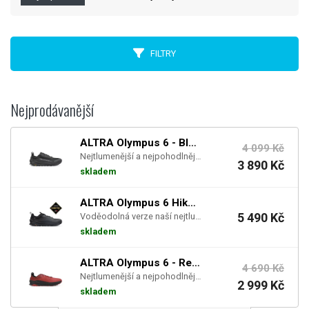
FILTRY
Nejprodávanější
ALTRA Olympus 6 - Black/Black (M)
4 099 Kč
Nejtlumenější a nejpohodlnější trailová bota, která vás podrží v jakémkoliv terénu na celodenním ...
3 890 Kč
skladem
ALTRA Olympus 6 Hike Low GTX - Black (M)
5 490 Kč
Voděodolná verze naší nejtlumenější a nejpohodlnější trailové boty, která vás podrží v jakémkoliv...
skladem
ALTRA Olympus 6 - Red (M)
4 690 Kč
Nejtlumenější a nejpohodlnější trailová bota, která vás podrží v jakémkoliv terénu na celodenním ...
2 999 Kč
skladem