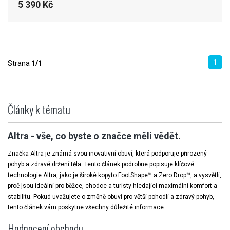
5 390 Kč
1
Strana
1/1
Články k tématu
Altra - vše, co byste o značce měli vědět.
Značka Altra je známá svou inovativní obuví, která podporuje přirozený
pohyb a zdravé držení těla. Tento článek podrobne popisuje klíčové
technologie Altra, jako je široké kopyto FootShape™ a Zero Drop™, a vysvětlí,
proč jsou ideální pro běžce, chodce a turisty hledající maximální komfort a
stabilitu. Pokud uvažujete o změně obuvi pro větší pohodlí a zdravý pohyb,
tento článek vám poskytne všechny důležité informace.
Hodnocení obchodu