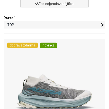
Více nejprodávanějších
Řazení:
doprava zdarma
novinka