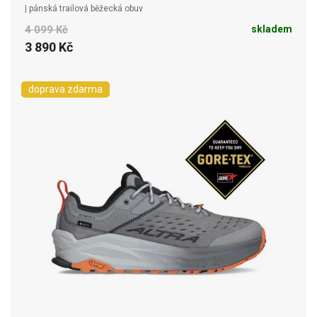
| pánská trailová běžecká obuv
4 099 Kč
skladem
3 890 Kč
doprava zdarma