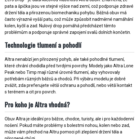
pata a špička jsou ve stejné výšce nad zemí, což podporuje zdravé
držení těla a přirozenou biomechaniku pohybu. Běžná obuv má
často výrazně vyšší patu, což může způsobit nadměrné namáhání
kolen, kyčlí a zad. Nulový drop pomáhá předcházet těmto
problémům a podporuje správné zapojení svalů dolních končetin.
Technologie tlumení a pohodlí
Altra nenabízí jen přirozený pohyb, ale také pohodlné tlumení,
které chrání chodidla před tvrdými povrchy. Modely jako Altra Lone
Peak nebo Timp mají různé úrovně tlumení, aby vyhovovaly
potřebám různých běžců a chodců. Při výběru modelu je dobré
zvážit, zda preferujete větší ochranu a pohodlí, nebo větší kontakt
s terénem a cit pro povrch.
Pro koho je Altra vhodná?
Obuv Altra je ideální pro běžce, chodce, turisty, ale i pro každodenní
nošení. Pokud máte problémy s bolestmi nohou, kolen nebo zad,
může vám přechod na Altru pomoci při zlepšení držení těla a
přirozené chůzi.