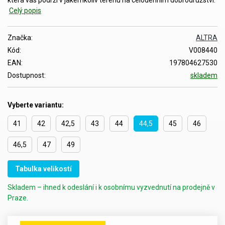
Celý popis
Značka:
ALTRA
Kód:
V008440
EAN:
197804627530
Dostupnost:
skladem
Vyberte variantu:
41
42
42,5
43
44
44,5
45
46
46,5
47
49
Tabulka velikostí
Skladem – ihned k odeslání i k osobnímu vyzvednutí na prodejně v
Praze.