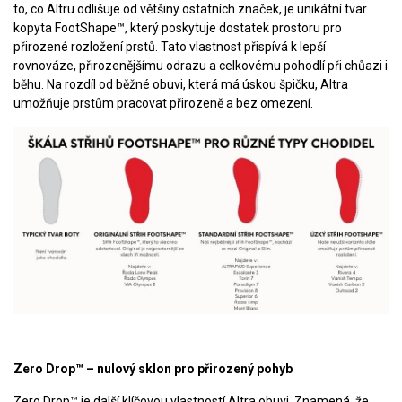
to, co Altru odlišuje od většiny ostatních značek, je unikátní tvar
kopyta FootShape™, který poskytuje dostatek prostoru pro
přirozené rozložení prstů. Tato vlastnost přispívá k lepší
rovnováze, přirozenějšímu odrazu a celkovému pohodlí při chůazi i
běhu. Na rozdíl od běžné obuvi, která má úskou špičku, Altra
umožňuje prstům pracovat přirozeně a bez omezení.
Zero Drop™ – nulový sklon pro přirozený pohyb
Zero Drop™ je další klíčovou vlastností Altra obuvi. Znamená, že