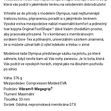
která vás podrží v jakémkoliv terénu na celodenním dobrodružství.
Vrhněte se do přírody s modelem Olympus, naší nejtlumenější
trailovou botou, připravenou poradit si s jakýmkoliv terénem.
Vysoká vrstva mezipodešve nabízí maximální komfort a jedinečný
tvar kopyta Original FootShape™ dává Vašim chodidlům prostor,
aby pracovala přirozeně. To v kombinaci s membránovým
svrškem Gore-Tex a přilnavým, univerzálním vzorkem znamená,
že si můžete užívat běh či výlet kdekoliv a třeba i v zimě.
Modelová řada Olympus představuje sázku na jistotu, po které
sáhnete, když nevíte kam až Vás nohy zanesou. Je to bota, která
Vás podrží ve vysokých horách, stejně jako na dlouhém pochodu
po silnici.
Váha: 376 g
Mezipodešev: Compression Molded EVA
?
Podešev:
Vibram® Megagrip
Tlumení: Maximální
Tloušťka: 33 mm
Svršek: Odolná, nepromokavá membrána GTX