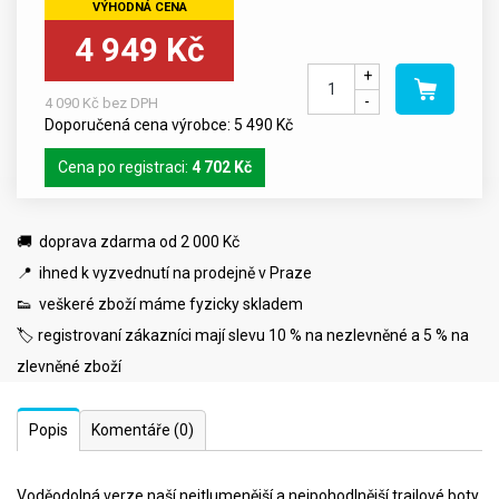
4 949 Kč
+
-
4 090 Kč bez DPH
Doporučená cena výrobce: 5 490 Kč
Cena po registraci:
4 702 Kč
🚚 doprava zdarma od 2 000 Kč
📍 ihned k vyzvednutí na prodejně v Praze
👟 veškeré zboží máme fyzicky skladem
🏷️ registrovaní zákazníci mají slevu 10 % na nezlevněné a 5 % na
zlevněné zboží
Popis
Komentáře
(0)
Voděodolná verze naší nejtlumenější a nejpohodlnější trailové boty,