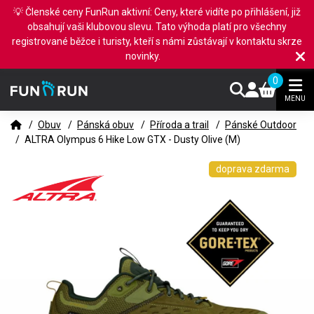
💡 Členské ceny FunRun aktivní: Ceny, které vidíte po přihlášení, již
obsahují vaši klubovou slevu. Tato výhoda platí pro všechny
registrované běžce i turisty, kteří s námi zůstávají v kontaktu skrze
novinky.
0
MENU
/
Obuv
/
Pánská obuv
/
Příroda a trail
/
Pánské Outdoor
/
ALTRA Olympus 6 Hike Low GTX - Dusty Olive (M)
doprava zdarma