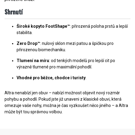
Shrnutí
Široké kopyto FootShape™
: přirozená poloha prstů a lepší
stabilita.
Zero Drop™
: nulový sklon mezi patou a špičkou pro
přirozenou biomechaniku.
Tlumení na míru
: od tenkých modelů pro lepší cit po
výrazně tlumené pro maximální pohodlí.
Vhodné pro běžce, chodce i turisty
.
Altra nenabízí jen obuv – nabízí možnost objevit nový rozměr
pohybu a pohodlí. Pokud jste již unaveni z klasické obuvi, která
omezuje vaše nohy, možna je čas vyzkoušet něco jiného – a Altra
může být tou správnou volbou.