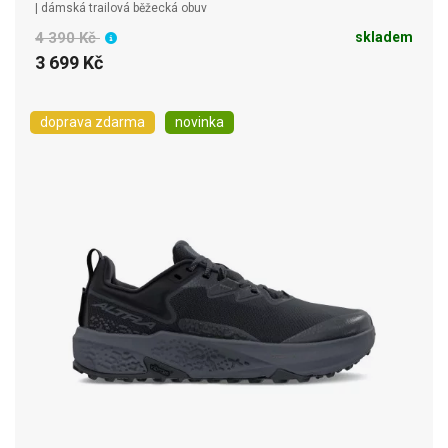
| dámská trailová běžecká obuv
4 390 Kč
skladem
3 699 Kč
doprava zdarma
novinka