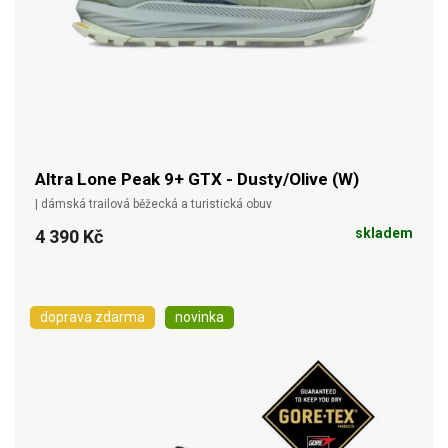
Altra Lone Peak 9+ GTX - Dusty/Olive (W)
| dámská trailová běžecká a turistická obuv
skladem
4 390 Kč
doprava zdarma
novinka