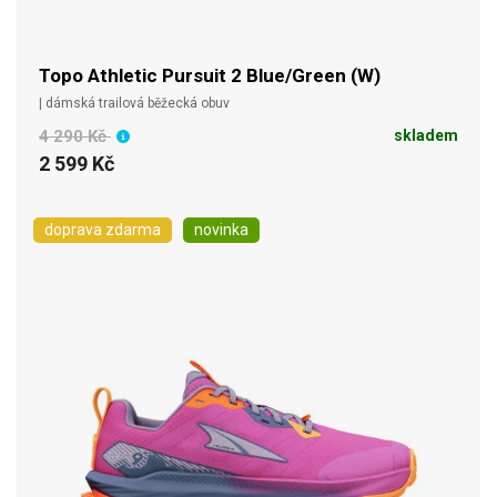
Topo Athletic Pursuit 2 Blue/Green (W)
| dámská trailová běžecká obuv
4 290 Kč
skladem
2 599 Kč
doprava zdarma
novinka