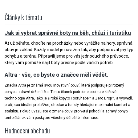
Články k tématu
Jak si vybrat správné boty na běh, chůzi i turistiku
Ať už běháte, chodíte na procházky nebo vyrážíte na hory, správná
obuv je základ. Každý model je navržen tak, aby podporoval jiný typ
pohybu a terénu. Připravili jsme pro vás jednoduchého průvodce,
který vám pomůže najít boty přesně podle vašich potřeb.
Altra - vše, co byste o značce měli vědět.
Značka Altra je známá svou inovativní obuví, která podporuje přirozený
pohyb a zdravé držení těla. Tento článek podrobne popisuje klíčové
technologie Altra, jako je široké kopyto FootShape™ a Zero Drop™, a vysvětlí,
proč jsou ideální pro běžce, chodce a turisty hledající maximální komfort a
stabilitu. Pokud uvažujete o změně obuvi pro větší pohodlí a zdravý pohyb,
tento článek vám poskytne všechny důležité informace.
Hodnocení obchodu