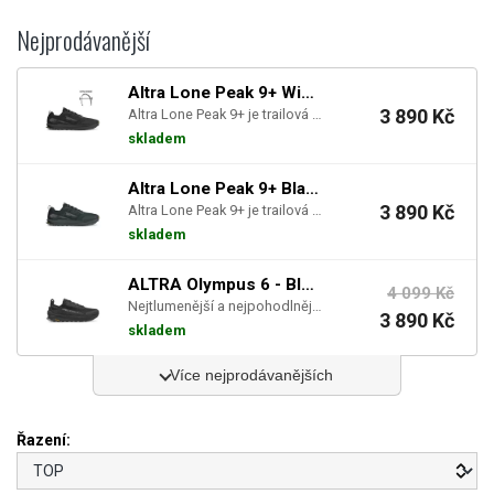
Nejprodávanější
Altra Lone Peak 9+ Wide - Black (W)
3 890 Kč
Altra Lone Peak 9+ je trailová obuv navržená pro běžce a turisty, kteří hledají komfort, přilnavo...
skladem
Altra Lone Peak 9+ Black (W)
3 890 Kč
Altra Lone Peak 9+ je trailová obuv navržená pro běžce a turisty, kteří hledají komfort, přilnavo...
skladem
ALTRA Olympus 6 - Black/Black (W)
4 099 Kč
Nejtlumenější a nejpohodlnější trailová bota, která vás podrží v jakémkoliv terénu na celodenním ...
3 890 Kč
skladem
Více nejprodávanějších
Řazení: