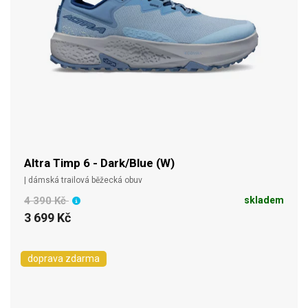
Altra Timp 6 - Dark/Blue (W)
| dámská trailová běžecká obuv
4 390 Kč
skladem
3 699 Kč
doprava zdarma