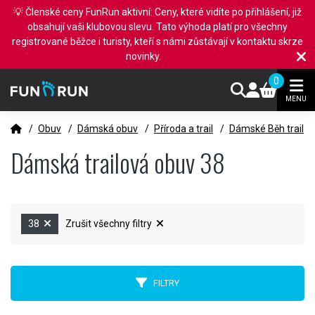
💡 Členské ceny FunRun aktivní: Ceny, které vidíte po přihlášení, již
obsahují vaši klubovou slevu. Tato výhoda platí pro všechny
registrované běžce i turisty, kteří s námi zůstávají v kontaktu skrze
novinky.
0
MENU
/
Obuv
/
Dámská obuv
/
Příroda a trail
/
Dámské Běh trail
Dámská trailová obuv 38
38
Zrušit všechny filtry
FILTRY