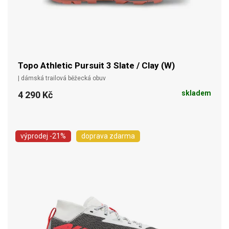
Topo Athletic Pursuit 3 Slate / Clay (W)
| dámská trailová běžecká obuv
skladem
4 290 Kč
výprodej
-21%
doprava zdarma