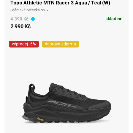
Topo Athletic MTN Racer 3 Aqua / Teal (W)
| dámská běžecká obuv
4 390 Kč
skladem
2 990 Kč
výprodej
-5%
doprava zdarma