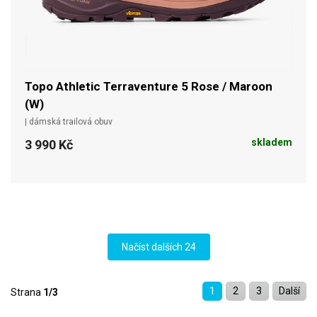
Topo Athletic Terraventure 5 Rose / Maroon
(W)
| dámská trailová obuv
skladem
3 990 Kč
Načíst dalších 24
1
2
3
Další
Strana
1/3