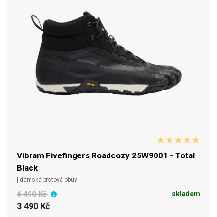
Vibram Fivefingers Roadcozy 25W9001 - Total
Black
| dámská prstová obuv
4 490 Kč
skladem
3 490 Kč