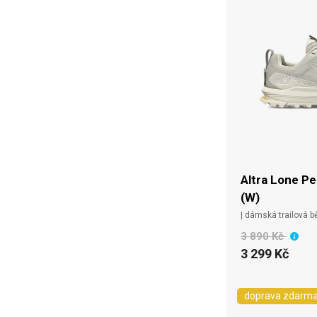
Altra Lone Pe
(W)
| dámská trailová 
3 890 Kč
3 299 Kč
doprava zdarm