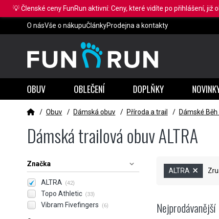
💡 Členské ceny FunRun aktivní: Ceny, které vidíte po přihlášení, již 
O nás
Vše o nákupu
Články
Prodejna a kontakty
OBUV
OBLEČENÍ
DOPLŇKY
NOVINK
/
Obuv
/
Dámská obuv
/
Příroda a trail
/
Dámské Běh t
Dámská trailová obuv ALTRA
Značka
ALTRA
Zru
ALTRA
(42)
Topo Athletic
(33)
Nejprodávanější
Vibram Fivefingers
(6)