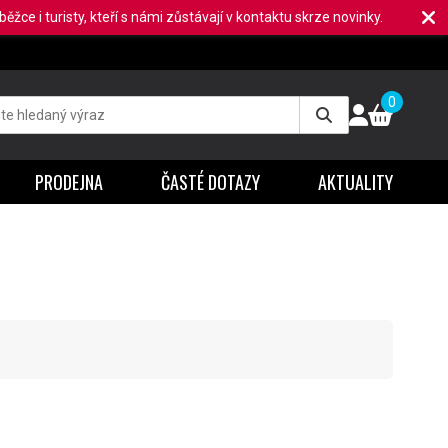
ěžce i turisty, kteří s námi zůstávají v kontaktu skrze novinky.
0
PRODEJNA
ČASTÉ DOTAZY
AKTUALITY