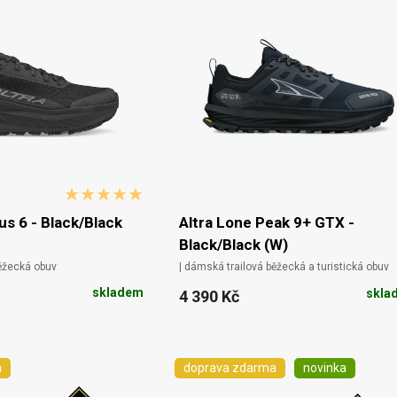
s 6 - Black/Black
Altra Lone Peak 9+ GTX -
Black/Black (W)
běžecká obuv
| dámská trailová běžecká a turistická obuv
skladem
skla
4 390 Kč
a
doprava zdarma
novinka