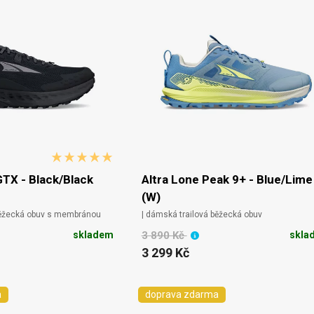
GTX - Black/Black
Altra Lone Peak 9+ - Blue/Lime
(W)
běžecká obuv s membránou
| dámská trailová běžecká obuv
skladem
3 890 Kč
skla
3 299 Kč
a
doprava zdarma