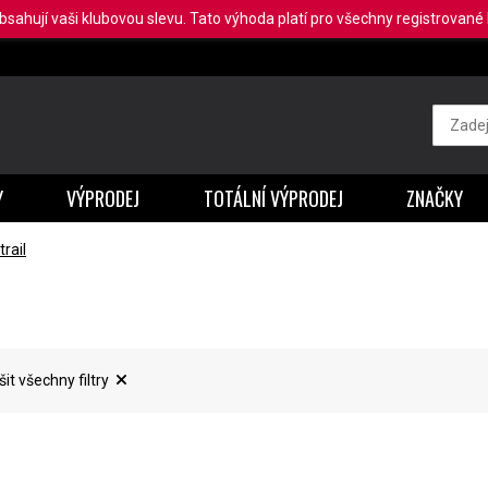
obsahují vaši klubovou slevu. Tato výhoda platí pro všechny registrované b
Y
VÝPRODEJ
TOTÁLNÍ VÝPRODEJ
ZNAČKY
rail
šit všechny filtry