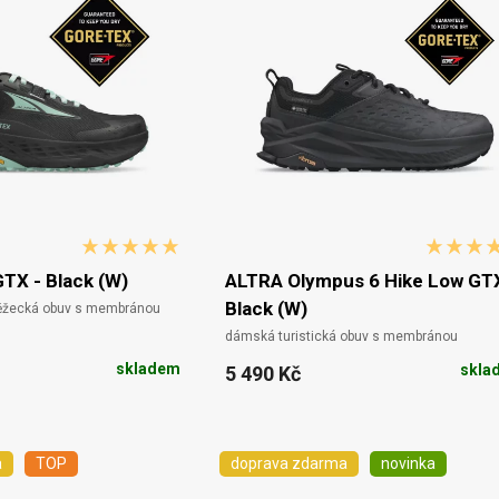
GTX - Black (W)
ALTRA Olympus 6 Hike Low GTX
Black (W)
běžecká obuv s membránou
dámská turistická obuv s membránou
skladem
skla
5 490 Kč
a
TOP
doprava zdarma
novinka