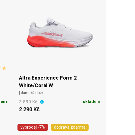
Altra Experience Form 2 -
White/Coral W
| dámská obuv
dem
3 890 Kč
skladem
2 290 Kč
výprodej
-7%
doprava zdarma