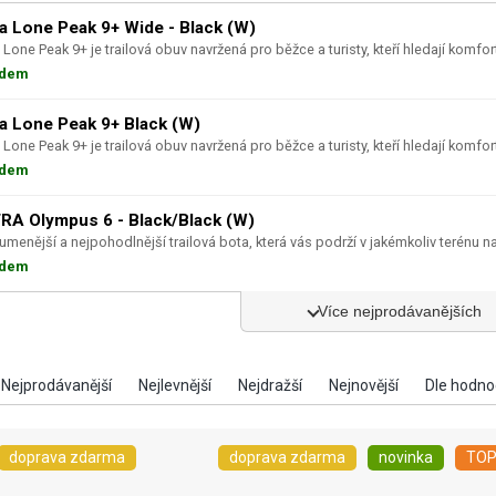
ra Lone Peak 9+ Wide - Black (W)
 Lone Peak 9+ je trailová obuv navržená pro běžce a turisty, kteří hledají komfort,
adem
ra Lone Peak 9+ Black (W)
 Lone Peak 9+ je trailová obuv navržená pro běžce a turisty, kteří hledají komfort,
adem
RA Olympus 6 - Black/Black (W)
lumenější a nejpohodlnější trailová bota, která vás podrží v jakémkoliv terénu n
adem
Více nejprodávanějších
doprava zdarma
doprava zdarma
novinka
TO