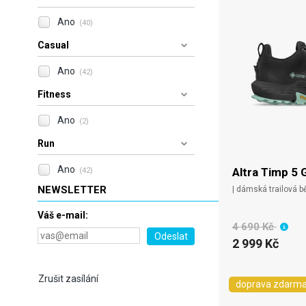
Ano
(40)
Casual
Ano
(42)
Fitness
Ano
(2)
Run
Ano
Altra Timp 5 
(42)
NEWSLETTER
| dámská trailová 
Váš e-mail:
4 690 Kč
2 999 Kč
Zrušit zasílání
doprava zdarm