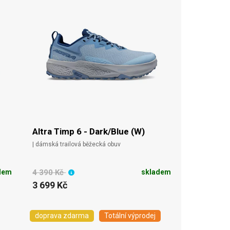
Altra Timp 6 - Dark/Blue (W)
| dámská trailová běžecká obuv
dem
4 390 Kč
skladem
3 699 Kč
doprava zdarma
Totální výprodej