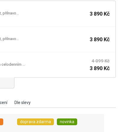
3 890 Kč
 přilnavo...
3 890 Kč
 přilnavo...
4 099 Kč
a celodenním ...
3 890 Kč
P
doprava zdarma
novinka