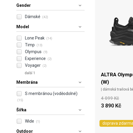
Gender
Dámské
(42)
Model
Lone Peak
(14)
Timp
(13)
Olympus
(9)
Experience
(2)
Voyager
(2)
další 1
ALTRA Olympu
(W)
Membrána
| dámská trailová 
S membránou (voděodolné)
4 099 Kč
(15)
3 890 Kč
Šířka
Wide
(1)
doprava zdarm
Outdoor