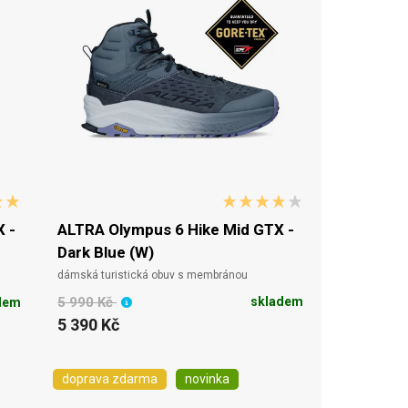
 -
ALTRA Olympus 6 Hike Mid GTX -
Dark Blue (W)
dámská turistická obuv s membránou
5 990 Kč
skladem
dem
5 390 Kč
doprava zdarma
novinka