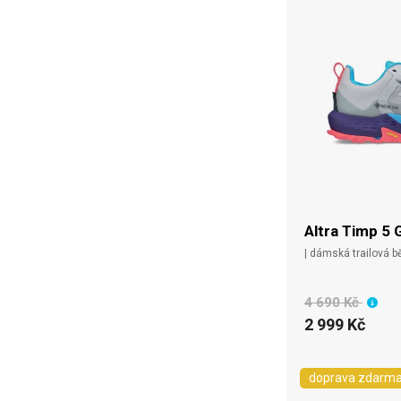
Altra Timp 5 
| dámská trailová 
4 690 Kč
2 999 Kč
doprava zdarm