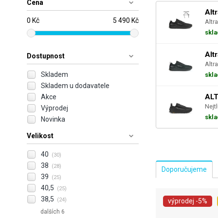
Cena
Alt
0 Kč
5 490 Kč
Altra
skl
Alt
Dostupnost
Altra
Skladem
skl
Skladem u dodavatele
ALT
Akce
Nejt
Výprodej
skl
Novinka
Velikost
40
(30)
38
(28)
39
(25)
40,5
(25)
38,5
(24)
výprodej
-5%
dalších 6