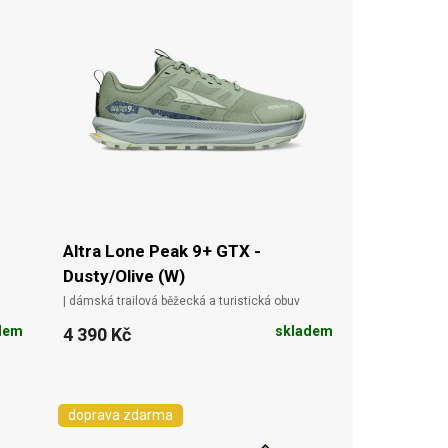
Altra Lone Peak 9+ GTX -
Dusty/Olive (W)
| dámská trailová běžecká a turistická obuv
dem
skladem
4 390 Kč
doprava zdarma