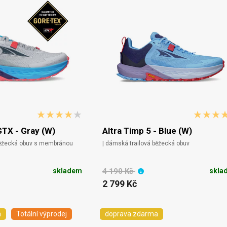
GTX - Gray (W)
Altra Timp 5 - Blue (W)
běžecká obuv s membránou
| dámská trailová běžecká obuv
skladem
4 190 Kč
skla
2 799 Kč
a
Totální výprodej
doprava zdarma