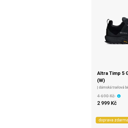
Altra Timp 5 
(W)
| dámská trailová 
4 690 Kč
2 999 Kč
doprava zdarm