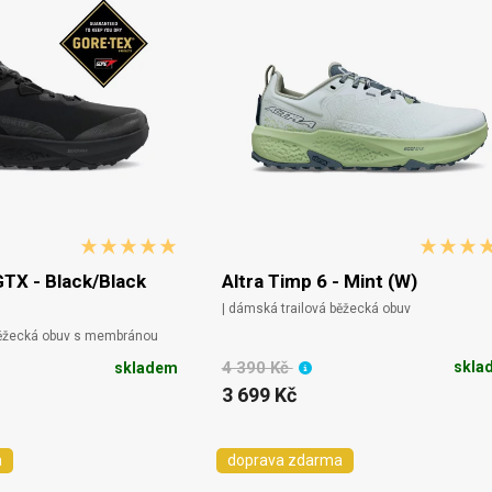
GTX - Black/Black
Altra Timp 6 - Mint (W)
| dámská trailová běžecká obuv
běžecká obuv s membránou
4 390 Kč
skla
skladem
3 699 Kč
a
doprava zdarma