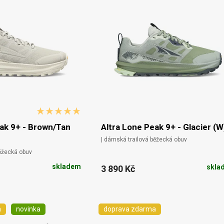
ak 9+ - Brown/Tan
Altra Lone Peak 9+ - Glacier (W
| dámská trailová běžecká obuv
běžecká obuv
skladem
skla
3 890 Kč
a
novinka
doprava zdarma