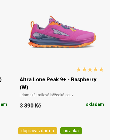
)
Altra Lone Peak 9+ - Raspberry
(W)
| dámská trailová běžecká obuv
dem
skladem
3 890 Kč
doprava zdarma
novinka