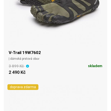
V-Trail 19W7602
| dámská prstová obuv
3 899 Kč
skladem
2 490 Kč
doprava zdarma