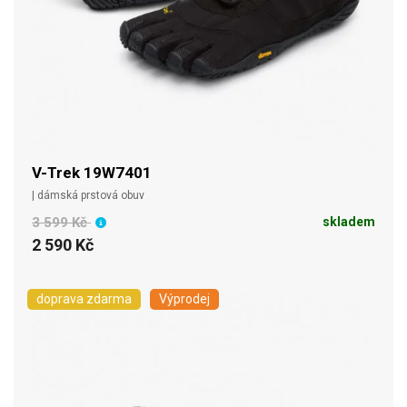
V-Trek 19W7401
| dámská prstová obuv
3 599 Kč
skladem
2 590 Kč
doprava zdarma
Výprodej