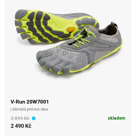
V-Run 20W7001
| dámská prstová obuv
3 899 Kč
skladem
2 490 Kč