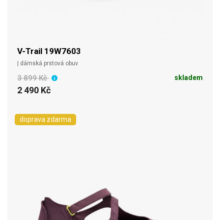
V-Trail 19W7603
| dámská prstová obuv
3 899 Kč
skladem
2 490 Kč
doprava zdarma