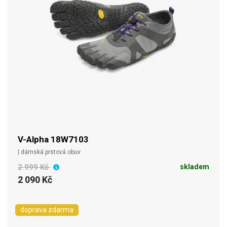
V-Alpha 18W7103
| dámská prstová obuv
2 999 Kč
skladem
2 090 Kč
doprava zdarma