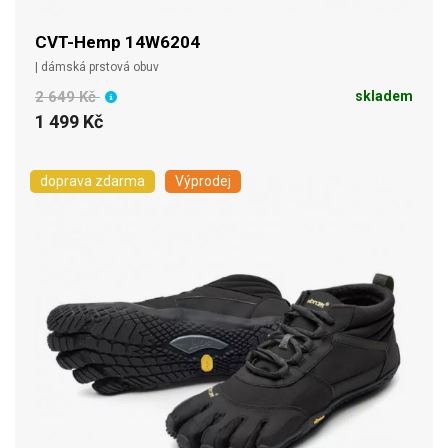
CVT-Hemp 14W6204
| dámská prstová obuv
2 649 Kč
skladem
1 499 Kč
doprava zdarma
Výprodej