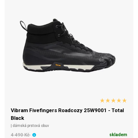
Vibram Fivefingers Roadcozy 25W9001 - Total
Black
| dámská prstová obuv
4 490 Kč
skladem