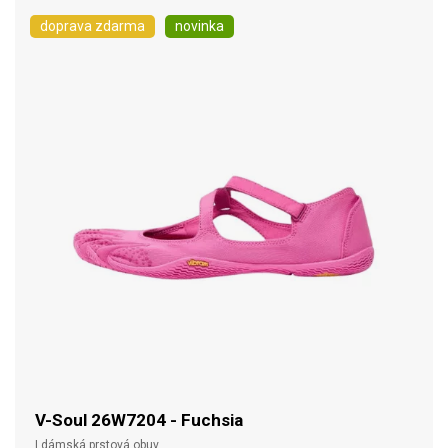
doprava zdarma
novinka
V-Soul 26W7204 - Fuchsia
| dámská prstová obuv