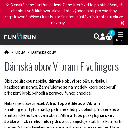
💡 Členské ceny FunRun aktivní: Ceny, které vidíte po přihlášení, již
obsahují vaši klubovou slevu. Tato výhoda platí pro všechny
registrované běžce i turisty, kteří s námi zůstávají v kontaktu skrze
novinky.
0
MENU
/
Obuv
/
Dámská obuv
Dámská obuv Vibram Fivefingers
Objevte širokou nabídku
dámské obuvi
pro běh, turistiku i
každodenní pohyb. Zaměřujeme se na modely, které podporují
přirozený krok, pohodlí a zdravou funkci chodidel.
Nabízíme obuv značek
Altra
,
Topo Athletic
a
Vibram
FiveFingers
. Tyto značky patří mezi lídry v oblasti přirozeného a
anatomického tvarování obuvi. Altra a Topo poskytují
širokou
špičku
a
nízký nebo nulový drop
, což zajišťuje stabilní a komfortní
došlap. Vibram FiveFingers nabízí unikátní
prstový design
, který