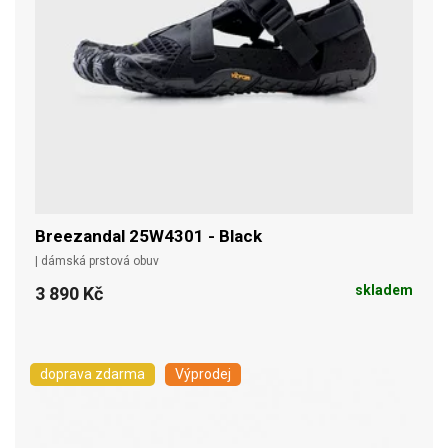
Breezandal 25W4301 - Black
| dámská prstová obuv
skladem
3 890 Kč
doprava zdarma
Výprodej