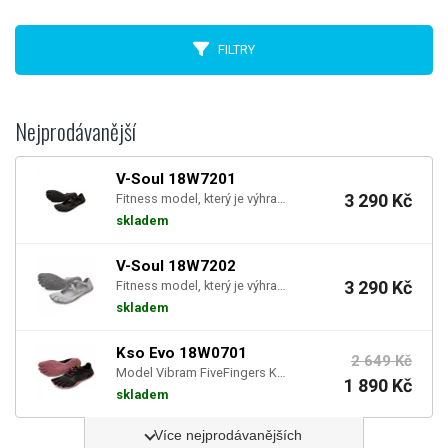
FILTRY
Nejprodávanější
V-Soul 18W7201
3 290 Kč
Fitness model, který je výhradně ženský. Je velmi oblíben právě pro otevřený vzhled, který je nej...
skladem
V-Soul 18W7202
3 290 Kč
Fitness model, který je výhradně ženský. Je velmi oblíben právě pro otevřený vzhled, který je nej...
skladem
Kso Evo 18W0701
2 649 Kč
Model Vibram FiveFingers KSO EVO je jednou ze těch bot, které tvoří naši řadu Max-Feel. Je postav...
1 890 Kč
skladem
Více nejprodávanějších