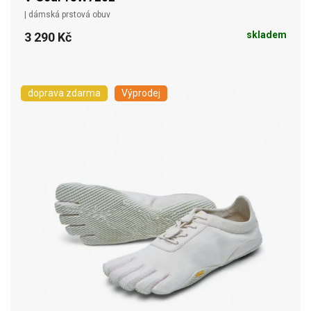
| dámská prstová obuv
skladem
3 290 Kč
doprava zdarma
Výprodej