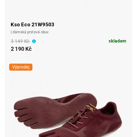
Kso Eco 21W9503
| dámská prstová obuv
3 149 Kč
skladem
2 190 Kč
Výprodej