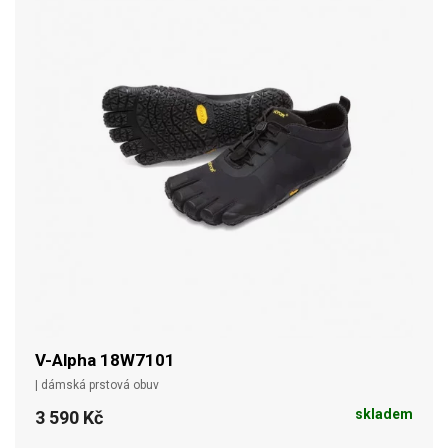
V-Alpha 18W7101
| dámská prstová obuv
skladem
3 590 Kč