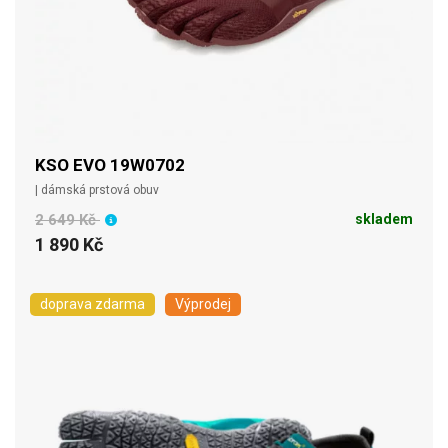
KSO EVO 19W0702
| dámská prstová obuv
2 649 Kč
skladem
1 890 Kč
doprava zdarma
Výprodej