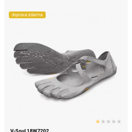
doprava zdarma
V-Soul 18W7202