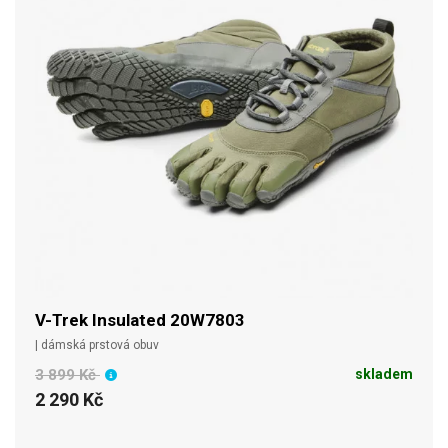
V-Trek Insulated 20W7803
| dámská prstová obuv
3 899 Kč
skladem
2 290 Kč