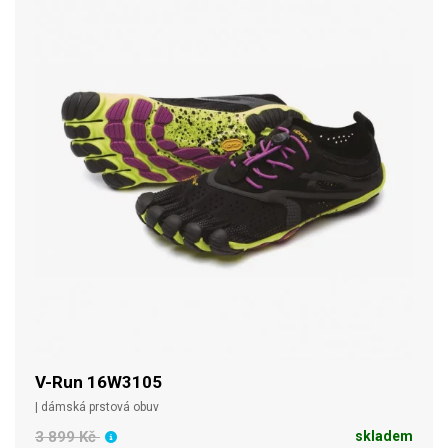
V-Run 16W3105
| dámská prstová obuv
3 899 Kč
skladem