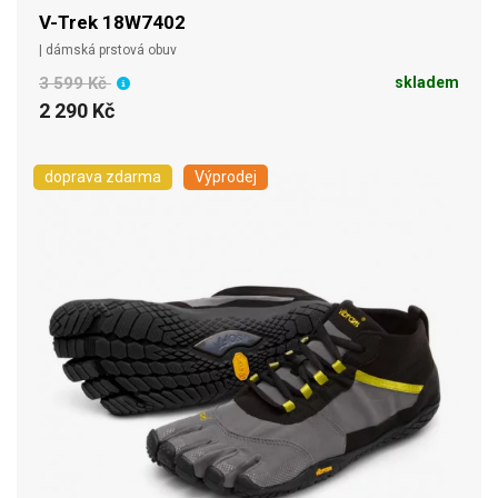
V-Trek 18W7402
| dámská prstová obuv
3 599 Kč
skladem
2 290 Kč
doprava zdarma
Výprodej