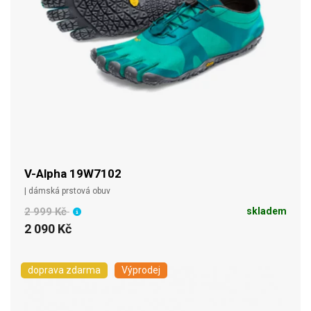
V-Alpha 19W7102
| dámská prstová obuv
2 999 Kč
skladem
2 090 Kč
doprava zdarma
Výprodej