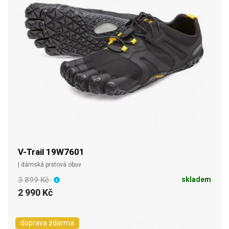
V-Trail 19W7601
| dámská prstová obuv
3 899 Kč
skladem
2 990 Kč
doprava zdarma