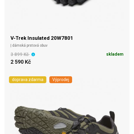
V-Trek Insulated 20W7801
| dámská prstová obuv
3 899 Kč
skladem
2 590 Kč
doprava zdarma
Výprodej