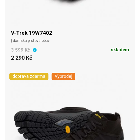
V-Trek 19W7402
| dámská prstová obuv
3 599 Kč
skladem
2 290 Kč
doprava zdarma
Výprodej