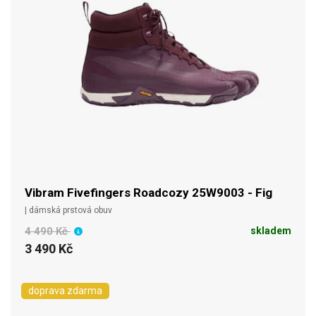
Vibram Fivefingers Roadcozy 25W9003 - Fig
| dámská prstová obuv
4 490 Kč
skladem
3 490 Kč
doprava zdarma