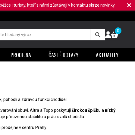
ěžce i turisty, kteří s námi zůstávají v kontaktu skrze novinky.
0
PRODEJNA
ČASTÉ DOTAZY
AKTUALITY
, pohodlí a zdravou funkci chodidel.
tvarování obuvi. Altra a Topo poskytují
širokou špičku
a
nízký
je přirozenou stabilitu a práci svalů chodidla.
prodejně v centru Prahy.