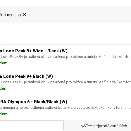
šechny filtry
ra Lone Peak 9+ Wide - Black (W)
 Lone Peak 9+ je trailová obuv navržená pro běžce a turisty, kteří hledají komfort,
adem
ra Lone Peak 9+ Black (W)
 Lone Peak 9+ je trailová obuv navržená pro běžce a turisty, kteří hledají komfort,
adem
RA Olympus 6 - Black/Black (W)
lumenější a nejpohodlnější trailová bota, která vás podrží v jakémkoliv terénu n
adem
Více nejprodávanějších