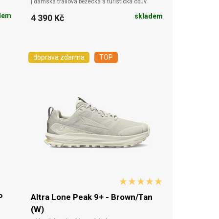
| dámská trailová běžecká a turistická obuv
dem
skladem
4 390 Kč
doprava zdarma
TOP
P
Altra Lone Peak 9+ - Brown/Tan
(W)