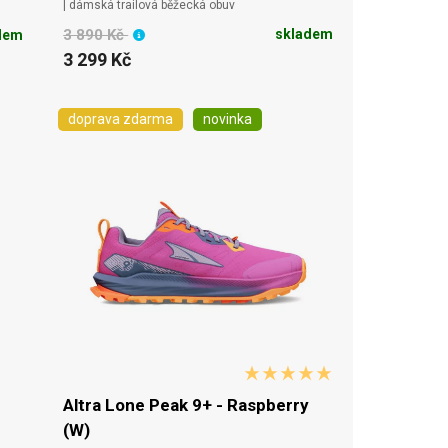
| dámská trailová běžecká obuv
3 890 Kč
skladem
dem
3 299 Kč
doprava zdarma
novinka
Altra Lone Peak 9+ - Raspberry
(W)