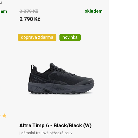
u
2 879 Kč
skladem
dem
2 790 Kč
doprava zdarma
novinka
Altra Timp 6 - Black/Black (W)
| dámská trailová běžecká obuv