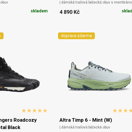
 obuv
| dámská trailová běžecká obuv s membráno
skladem
skla
4 890 Kč
a
doprava zdarma
ingers Roadcozy
Altra Timp 6 - Mint (W)
tal Black
| dámská trailová běžecká obuv