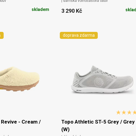
obuv
| dámská volnočasová obuv
skladem
skla
3 290 Kč
a
doprava zdarma
 Revive - Cream /
Topo Athletic ST-5 Grey / Grey
(W)