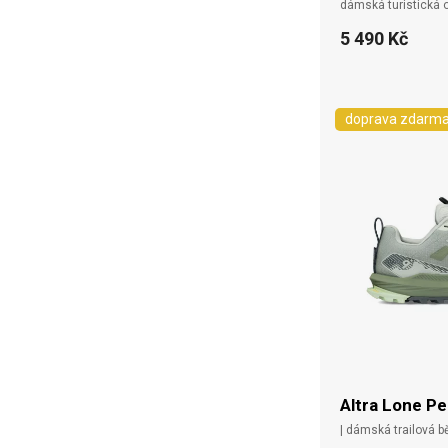
dámská turistická
5 490 Kč
doprava zdarm
Altra Lone Pe
| dámská trailová 