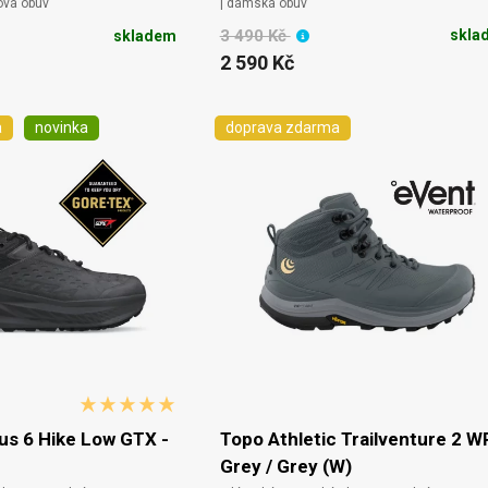
ová obuv
| dámská obuv
3 490 Kč
skla
skladem
2 590 Kč
a
novinka
doprava zdarma
s 6 Hike Low GTX -
Topo Athletic Trailventure 2 W
Grey / Grey (W)