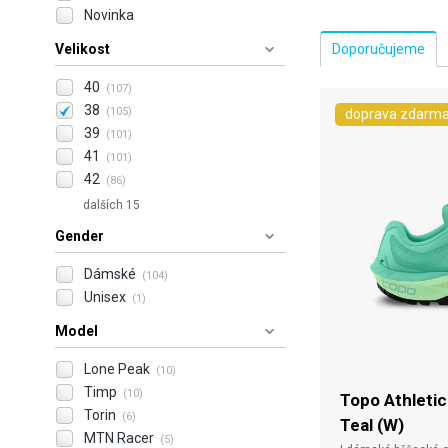
Novinka
Velikost
40
(107)
38
(105)
doprava zdarm
39
(101)
41
(101)
42
(86)
dalších 15
Gender
Dámské
(104)
Unisex
(1)
Model
Lone Peak
(10)
Timp
(10)
Topo Athleti
Torin
(6)
Teal (W)
MTN Racer
(5)