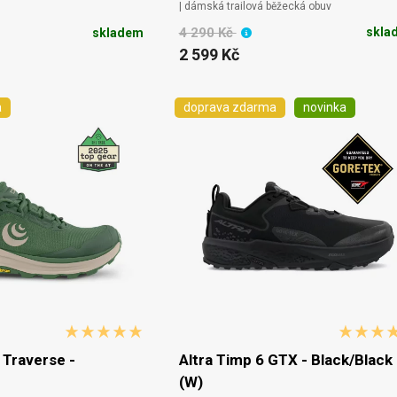
| dámská trailová běžecká obuv
4 290 Kč
skla
skladem
2 599 Kč
a
doprava zdarma
novinka
 Traverse -
Altra Timp 6 GTX - Black/Black
(W)