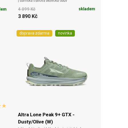
| dámská trailová běžecká obuv
4 099 Kč
skladem
dem
3 890 Kč
doprava zdarma
novinka
Altra Lone Peak 9+ GTX -
Dusty/Olive (W)