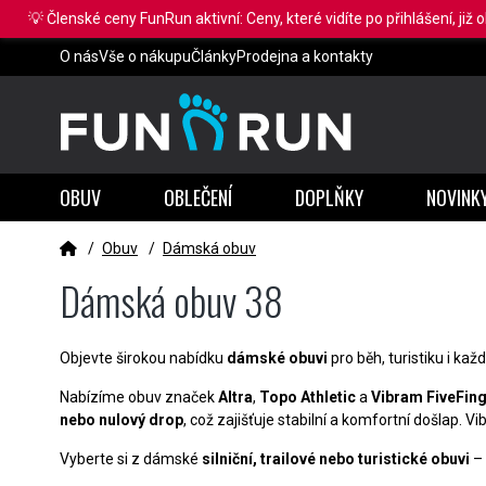
💡 Členské ceny FunRun aktivní: Ceny, které vidíte po přihlášení, již 
O nás
Vše o nákupu
Články
Prodejna a kontakty
OBUV
OBLEČENÍ
DOPLŇKY
NOVINK
/
Obuv
/
Dámská obuv
Dámská obuv 38
Objevte širokou nabídku
dámské obuvi
pro běh, turistiku i ka
Nabízíme obuv značek
Altra
,
Topo Athletic
a
Vibram FiveFin
nebo nulový drop
, což zajišťuje stabilní a komfortní došlap. V
Vyberte si z dámské
silniční, trailové nebo turistické obuvi
– 