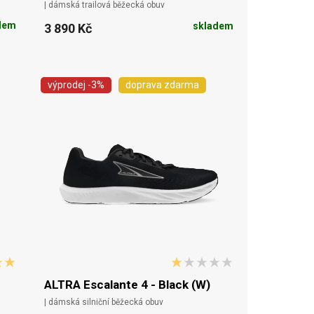
| dámská trailová běžecká obuv
dem
skladem
3 890 Kč
výprodej
-3%
doprava zdarma
ALTRA Escalante 4 - Black (W)
| dámská silniční běžecká obuv