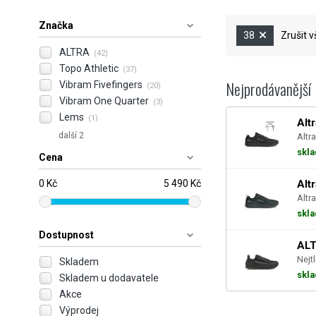
Značka
38
Zrušit v
ALTRA
(42)
Topo Athletic
(37)
Nejprodávanější
Vibram Fivefingers
(20)
Vibram One Quarter
(3)
Lems
(1)
Alt
další 2
Altra
skl
Cena
0 Kč
5 490 Kč
Alt
Altra
skl
Dostupnost
ALT
Nejt
Skladem
skl
Skladem u dodavatele
Akce
Výprodej