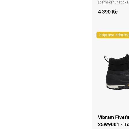
| dámská turistická
4 390 Kč
doprava zdarm
Vibram Fivef
25W9001 - To