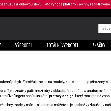
obsahují vaši klubovou slevu. Tato výhoda platí pro všechny registrované b
Y
VÝPRODEJ
TOTÁLNÍ VÝPRODEJ
ZNAČKY
ždodenní pohyb. Zaměřujeme se na modely, které podporují přirozený krok
gers
. Tyto značky patří mezi lídry v oblasti přirozeného a anatomického 
ibram FiveFingers nabízí unikátní
prstový design
, který maximálně zapoju
všechny modely máme skladem a můžete si je osobně vyzkoušet v naší 