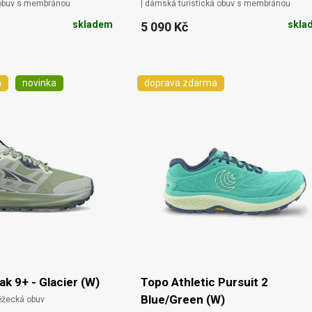
 obuv s membránou
| dámská turistická obuv s membránou
skladem
skla
5 090 Kč
a
novinka
doprava zdarma
ak 9+ - Glacier (W)
Topo Athletic Pursuit 2
Blue/Green (W)
běžecká obuv