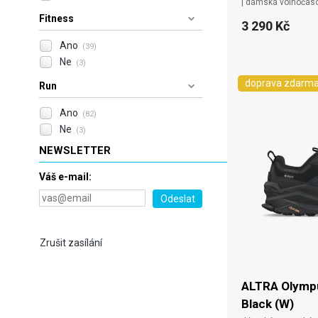
| dámská volnočas
Fitness
3 290 Kč
Ano
(39)
Ne
(3)
doprava zdarm
Run
Ano
(82)
Ne
(3)
NEWSLETTER
Váš e-mail:
Zrušit zasílání
ALTRA Olympu
Black (W)