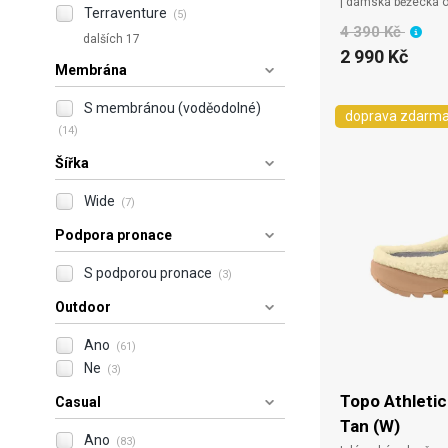
| dámská běžecká 
Terraventure
(5)
4 390 Kč
dalších 17
2 990 Kč
Membrána
S membránou (voděodolné)
doprava zdarm
(14)
Šířka
Wide
(7)
Podpora pronace
S podporou pronace
(3)
Outdoor
Ano
(61)
Ne
(3)
Topo Athletic
Casual
Tan (W)
Ano
(83)