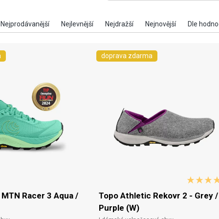
a
doprava zdarma
c MTN Racer 3 Aqua /
Topo Athletic Rekovr 2 - Grey /
Purple (W)