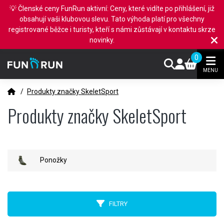
💡 Členské ceny FunRun aktivní: Ceny, které vidíte po přihlášení, již
obsahují vaši klubovou slevu. Tato výhoda platí pro všechny
registrované běžce i turisty, kteří s námi zůstávají v kontaktu skrze
novinky.
0
MENU
/
Produkty značky SkeletSport
Produkty značky SkeletSport
Ponožky
FILTRY