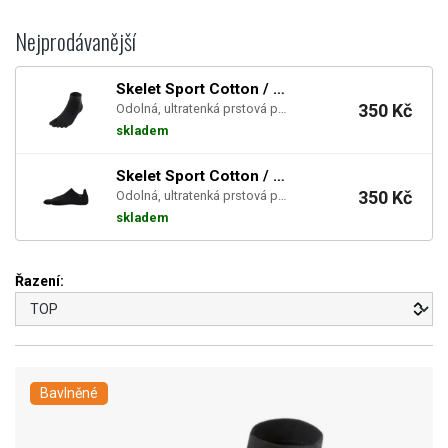
Nejprodávanější
Skelet Sport Cotton / Mini-Crew 2024
350 Kč
Odolná, ultratenká prstová ponožka ve výšce těsně nad kotník. Maximalizujte svůj komfort s Skelet...
skladem
Skelet Sport Cotton / No-Show 2024
350 Kč
Odolná, ultratenká prstová ponožka ve výšce těsně nad kotník. Maximalizujte svůj komfort s Skelet...
skladem
Řazení:
Bavlněné