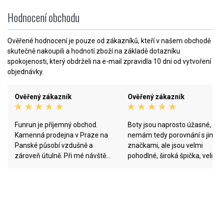
Hodnocení obchodu
Ověřené hodnocení je pouze od zákazníků, kteří v našem obchodě
skutečně nakoupili a hodnotí zboží na základě dotazníku
spokojenosti, který obdrželi na e-mail zpravidla 10 dní od vytvoření
objednávky.
Ověřený zákazník
Ověřený zákazník
Funrun je příjemný obchod.
Boty jsou naprosto úžasné,
Kamenná prodejna v Praze na
nemám tedy porovnání s jiný
Panské působí vzdušně a
značkami, ale jsou velmi
zároveň útulně. Při mé návštěvě
pohodlné, široká špička, veliko
vše proběhlo pohodově. Mladý a
sedí a opravdu běhají skoro z
šikovný personál je báječný,
Vás :D :) Balíček dorazil hned
aktivně osloví,poradí s čím je
druhý den od objednání a
třeba a poté vás nechá v klidu si
zaplacení.
vše zkusit a promyslet. Děkuji!
Jsem spokojená a ráda