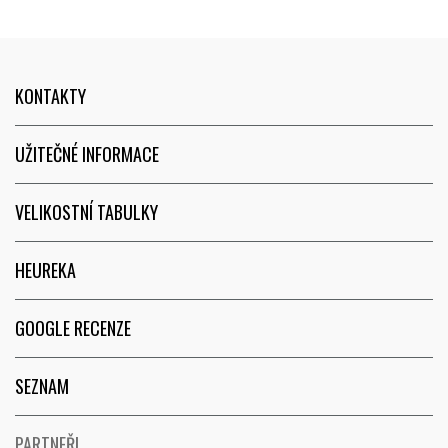
příležitostně doporučím. Také
webové stránky jsou
uživatelsky přívětivé a
objednávka online proběhla
KONTAKTY
hladce a bez problémů, zboží
pak bylo na prodejně krásně
připraveno. Dávám 5 hvězdiček.
UŽITEČNÉ INFORMACE
Děkuji, že jste mi udělali radost!
Jen tak dál...
VELIKOSTNÍ TABULKY
HEUREKA
GOOGLE RECENZE
SEZNAM
PARTNEŘI