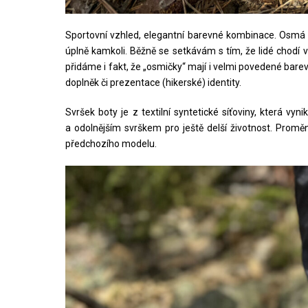
Sportovní vzhled, elegantní barevné kombinace. Osmá g
úplně kamkoli. Běžně se setkávám s tím, že lidé chodí
přidáme i fakt, že „osmičky“ mají i velmi povedené bar
doplněk či prezentace (hikerské) identity.
Svršek boty je z textilní syntetické síťoviny, která 
a odolnějším svrškem pro ještě delší životnost. Prom
předchozího modelu.