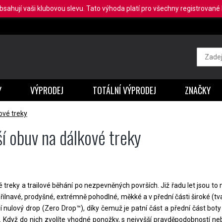
obsahují vaši klubovou slevu. Tato výhoda platí pro všechny registrované b
Y
VÝPRODEJ
TOTÁLNÍ VÝPRODEJ
ZNAČKY
ové treky
í obuv na dálkové treky
reky a trailové běhání po nezpevněných površích. Již řadu let jsou to nej
přilnavé, prodyšné, extrémně pohodlné, měkké a v přední části široké (tv
í nulový drop (Zero Drop™), díky čemuž je patní část a přední část bot
Když do nich zvolíte vhodné ponožky, s nejvyšší pravděpodobností ne