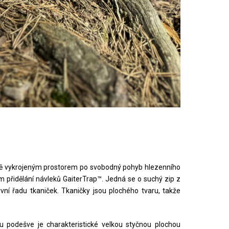
čně vykrojeným prostorem po svobodný pohyb hlezenního
ém přidělání návleků GaiterTrap™. Jedná se o suchý zip z
rvní řadu tkaniček. Tkaničky jsou plochého tvaru, takže
u podešve je charakteristické velkou styčnou plochou