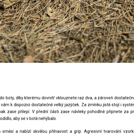
o boty, díky kterému dovnitř vklouznete raz dva, a zároveň dostate
 vám k dispozici dostatečně velký jazýček. Za zmínku jistě stojí i syst
 pak zase přilepí. V přední části zase návleky pohodlně připnete za p
odidlo, aby se v botě nehýbalo.
měsí a nabízí skvělou přilnavost a grip. Agresivní tvarování vzork