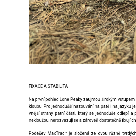
FIXACE A STABILITA
Na první pohled Lone Peaky zaujmou širokým vstupem d
kloubu. Pro jednodušší nazouvání na patě i na jazyku je
vnější strany patní části, který se jednoduše odlepí a
nekloužou, nerozvazují se a zároveň dostatečně fixují ch
Podešev MaxTrac™ je složená ze dvou různě tvrdých s