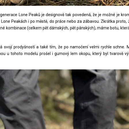
enerace Lone Peaků je designově tak povedená, že je možné je kromě tr
 v Lone Peakách i po městě, do práce nebo za zábavou. Zkrátka proto, 
evné kombinace (celkem pět dámských, pět pánských), máme botu, která j
vyniká svojí prodyšností a také tím, že po namočení velmi rychle schn
ěnou u tohoto modelu prošel i gumový lem okopu, který byl tvarově vý