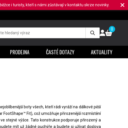
ěžce i turisty, kteří s námi zůstávají v kontaktu skrze novinky.
0
PRODEJNA
ČASTÉ DOTAZY
AKTUALITY
oblíbenější boty všech, kteří rádi vyráží na dálkové pěší
ar FootShape™ Fit), což umožňuje přirozenější rozmístění
y ve stejné výšce. Tato konstrukce podporuje přirozený a
budete mít už žádné puchýře a budete si užívat doslova