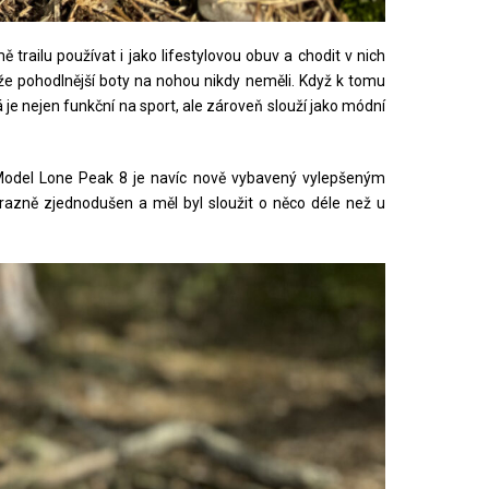
ailu používat i jako lifestylovou obuv a chodit v nich
že pohodlnější boty na nohou nikdy neměli. Když k tomu
e nejen funkční na sport, ale zároveň slouží jako módní
e. Model Lone Peak 8 je navíc nově vybavený vylepšeným
razně zjednodušen a měl byl sloužit o něco déle než u