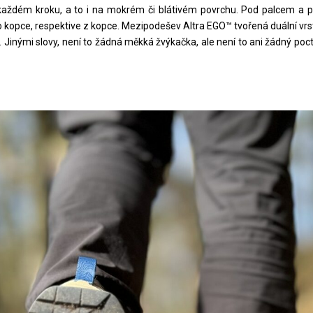
i každém kroku, a to i na mokrém či blátivém povrchu. Pod palcem a p
 kopce, respektive z kopce. Mezipodešev Altra EGO™ tvořená duální vr
nými slovy, není to žádná měkká žvýkačka, ale není to ani žádný poctivý 