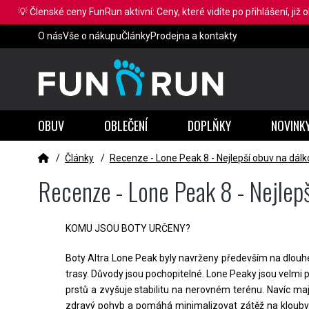
💡 Členské ceny FunRun aktivní: Ceny, které vidíte po přihlášení, již 
O nás
Vše o nákupu
Články
Prodejna a kontakty
OBUV
OBLEČENÍ
DOPLŇKY
NOVINK
/
Články
/
Recenze - Lone Peak 8 - Nejlepší obuv na dálk
Recenze - Lone Peak 8 - Nejlepš
KOMU JSOU BOTY URČENY?
Boty Altra Lone Peak byly navrženy především na dlouhé t
trasy. Důvody jsou pochopitelné. Lone Peaky jsou velmi 
prstů a zvyšuje stabilitu na nerovném terénu. Navíc maj
zdravý pohyb a pomáhá minimalizovat zátěž na klouby. 