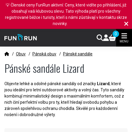
💡 Členské ceny FunRun aktivní: Ceny, které vidíte po přihlášení, již
obsahují vaši klubovou slevu. Tato výhoda platí pro všechny
registrované běžce i turisty, kteří s námi zůstávají v kontaktu skrze
novinky.
0
MENU
/
Obuv
/
Pánská obuv
/
Pánské sandále
Pánské sandále Lizard
Objevte lehké a odolné pánské sandály od značky
Lizard
, které
jsou ideální pro letní outdoorové aktivity a volný čas. Tyto sandály
kombinují minimalistický design s maximálním komfortem, což z
nich činí perfektní volbu pro ty, kteří hledají svobodu pohybu a
zároveň spolehlivou ochranu chodidla. Skvělé pro každodenní
nošení i dobrodružné výlety.