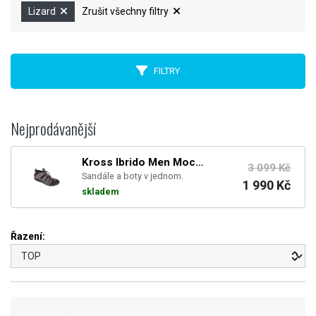
Lizard
Zrušit všechny filtry
FILTRY
Nejprodávanější
Kross Ibrido Men Mocassino Dark Grey
3 099 Kč
Sandále a boty v jednom.
1 990 Kč
skladem
Řazení: