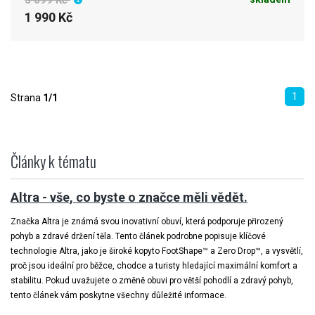
3 099 Kč
1 990 Kč
1
Strana
1/1
Články k tématu
Altra - vše, co byste o značce měli vědět.
Značka Altra je známá svou inovativní obuví, která podporuje přirozený
pohyb a zdravé držení těla. Tento článek podrobne popisuje klíčové
technologie Altra, jako je široké kopyto FootShape™ a Zero Drop™, a vysvětlí,
proč jsou ideální pro běžce, chodce a turisty hledající maximální komfort a
stabilitu. Pokud uvažujete o změně obuvi pro větší pohodlí a zdravý pohyb,
tento článek vám poskytne všechny důležité informace.