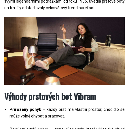
svými legendárními podrážkami od roku 1935, uvedla prstové boty
na trh. Ty odstartovaly celosvětový trend barefoot.
Výhody prstových bot Vibram
Přirozený pohyb
– každý prst má vlastní prostor, chodidlo se
může volně ohýbat a pracovat.