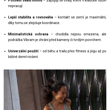
Posílení svalů nohou
– zapojují se svaly, které v klasické obuvi
nepracují.
Lepší stabilita a rovnováha
– kontakt se zemí je maximální,
díky tomu se zlepšuje koordinace.
Minimalistická ochrana
– chodidla nejsou omezena, ale
podrážka Vibram je chrání před kameny či tvrdým povrchem.
Univerzální použití
– od běhu a trailu přes fitness a jógu až po
běžné denní nošení.