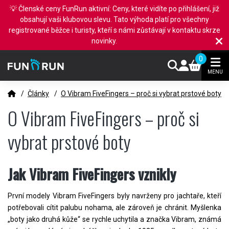
💡 Členské ceny FunRun aktivní: Ceny, které vidíte po přihlášení, již
obsahují vaši klubovou slevu. Tato výhoda platí pro všechny
registrované běžce i turisty, kteří s námi zůstávají v kontaktu skrze
novinky.
0
MENU
/
Články
/
O Vibram FiveFingers – proč si vybrat prstové boty
O Vibram FiveFingers – proč si
vybrat prstové boty
Jak Vibram FiveFingers vznikly
První modely Vibram FiveFingers byly navrženy pro jachtaře, kteří
potřebovali cítit palubu nohama, ale zároveň je chránit. Myšlenka
„boty jako druhá kůže“ se rychle uchytila a značka Vibram, známá