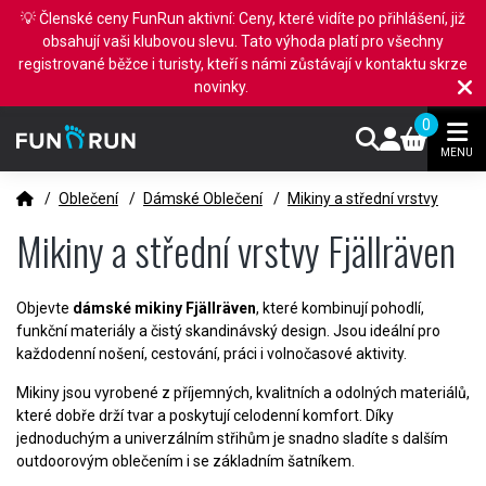
💡 Členské ceny FunRun aktivní: Ceny, které vidíte po přihlášení, již
obsahují vaši klubovou slevu. Tato výhoda platí pro všechny
registrované běžce i turisty, kteří s námi zůstávají v kontaktu skrze
novinky.
0
MENU
/
Oblečení
/
Dámské Oblečení
/
Mikiny a střední vrstvy
Mikiny a střední vrstvy Fjällräven
Objevte
dámské mikiny Fjällräven
, které kombinují pohodlí,
funkční materiály a čistý skandinávský design. Jsou ideální pro
každodenní nošení, cestování, práci i volnočasové aktivity.
Mikiny jsou vyrobené z příjemných, kvalitních a odolných materiálů,
které dobře drží tvar a poskytují celodenní komfort. Díky
jednoduchým a univerzálním střihům je snadno sladíte s dalším
outdoorovým oblečením i se základním šatníkem.