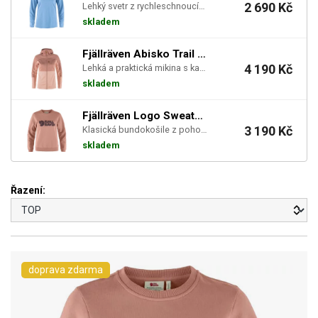
2 690 Kč
Lehký svetr z rychleschnoucího úpletu na treky v teplém podnebí.
skladem
Fjällräven Abisko Trail Fleece W Chalk Rose Dus...
4 190 Kč
Lehká a praktická mikina s kapucí je tvořený kombinací dvou různých polyesterových tkanin (nové i...
skladem
Fjällräven Logo Sweater W - Dusty Rose-Port
3 190 Kč
Klasická bundokošile z pohodlného a pevného úpletu Felpa z bio bavlny.
skladem
Řazení:
doprava zdarma