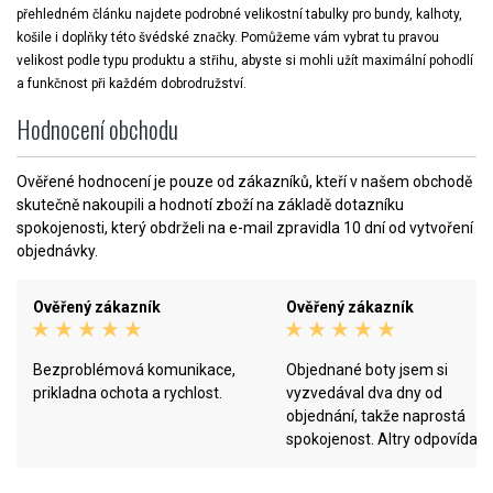
přehledném článku najdete podrobné velikostní tabulky pro bundy, kalhoty,
košile i doplňky této švédské značky. Pomůžeme vám vybrat tu pravou
velikost podle typu produktu a střihu, abyste si mohli užít maximální pohodlí
a funkčnost při každém dobrodružství.
Hodnocení obchodu
Ověřené hodnocení je pouze od zákazníků, kteří v našem obchodě
skutečně nakoupili a hodnotí zboží na základě dotazníku
spokojenosti, který obdrželi na e-mail zpravidla 10 dní od vytvoření
objednávky.
Ověřený zákazník
Ověřený zákazník
Bezproblémová komunikace,
Objednané boty jsem si
prikladna ochota a rychlost.
vyzvedával dva dny od
objednání, takže naprostá
spokojenost. Altry odpovídaly
velikostní tabulce, spokojenos
s eshopem i se zbožím.