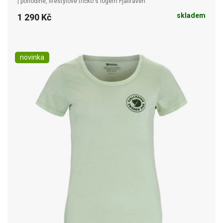
| pohodlné, lifestylové tričko s logem Fjällräven
skladem
1 290 Kč
novinka