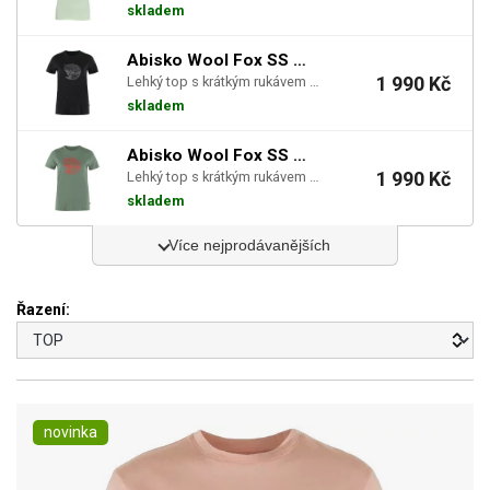
skladem
Abisko Wool Fox SS W - Black-Iron Grey
1 990 Kč
Lehký top s krátkým rukávem ze směsi vlny merino do teplého i chladného podnebí.
skladem
Abisko Wool Fox SS W - Patina Green-Terracotta ...
1 990 Kč
Lehký top s krátkým rukávem ze směsi vlny merino do teplého i chladného podnebí.
skladem
Více nejprodávanějších
Řazení:
novinka