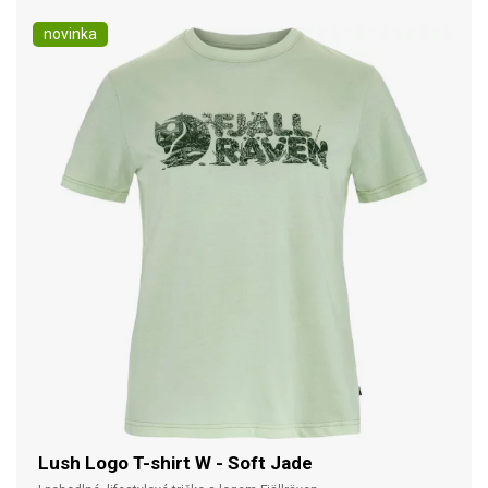
novinka
Lush Logo T-shirt W - Soft Jade