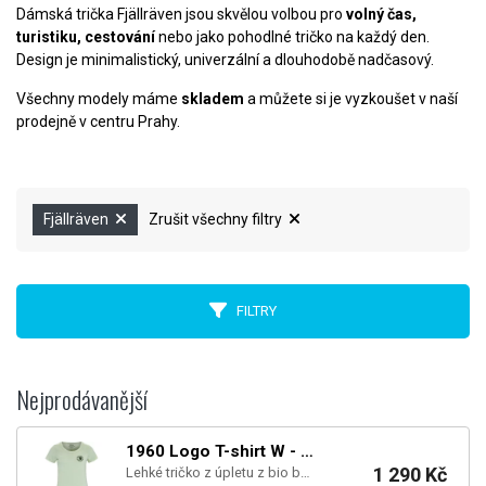
Dámská trička Fjällräven jsou skvělou volbou pro
volný čas,
turistiku, cestování
nebo jako pohodlné tričko na každý den.
Design je minimalistický, univerzální a dlouhodobě nadčasový.
Všechny modely máme
skladem
a můžete si je vyzkoušet v naší
prodejně v centru Prahy.
Fjällräven
Zrušit všechny filtry
FILTRY
Nejprodávanější
1960 Logo T-shirt W - Soft Jade
1 290 Kč
Lehké tričko z úpletu z bio bavlny a recyklovaného polyesteru.