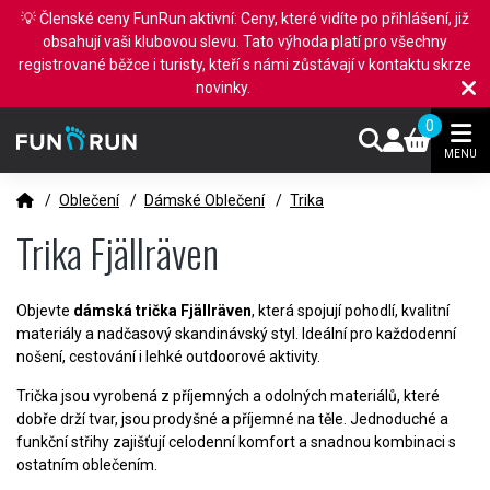
💡 Členské ceny FunRun aktivní: Ceny, které vidíte po přihlášení, již
obsahují vaši klubovou slevu. Tato výhoda platí pro všechny
registrované běžce i turisty, kteří s námi zůstávají v kontaktu skrze
novinky.
0
MENU
/
Oblečení
/
Dámské Oblečení
/
Trika
Trika Fjällräven
Objevte
dámská trička Fjällräven
, která spojují pohodlí, kvalitní
materiály a nadčasový skandinávský styl. Ideální pro každodenní
nošení, cestování i lehké outdoorové aktivity.
Trička jsou vyrobená z příjemných a odolných materiálů, které
dobře drží tvar, jsou prodyšné a příjemné na těle. Jednoduché a
funkční střihy zajišťují celodenní komfort a snadnou kombinaci s
ostatním oblečením.