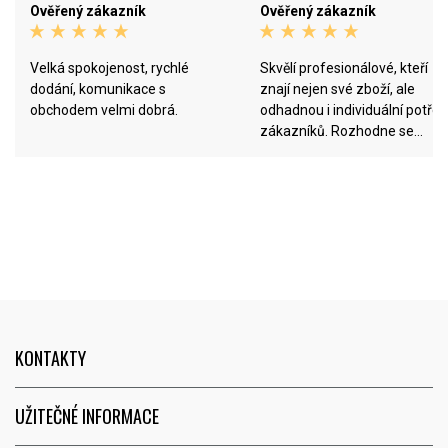
Ověřený zákazník
Ověřený zákazník
Velká spokojenost, rychlé
Skvělí profesionálové, kteří
dodání, komunikace s
znají nejen své zboží, ale
obchodem velmi dobrá.
odhadnou i individuální potře
zákazníků. Rozhodne se
nesnaží za každou cenu prod
zákazníkovi to, co nakonec
nevyužije, ale hledají
nejvhodnější řešení.
KONTAKTY
UŽITEČNÉ INFORMACE