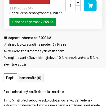
+
-
2 313 Kč bez DPH
Doporučená cena výrobce: 4 190 Kč
Cena po registraci:
2 659 Kč
🚚 doprava zdarma od 2 000 Kč
📍 ihned k vyzvednutí na prodejně v Praze
👟 veškeré zboží máme fyzicky skladem
🏷️ registrovaní zákazníci mají slevu 10 % na nezlevněné a 5 % na
zlevněné zboží
Popis
Komentáře
(0)
Extra odpružený koráb do trailu i na silnici.
Timp 5 měl před sebou vysoko položenou laťku: Vzhledem k
extrémní oblibě verze Timp 4 a povedeným změnám, jimiž model