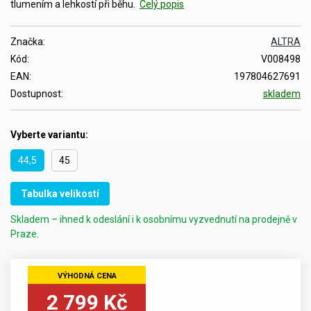
tlumením a lehkostí při běhu.
Celý popis
Značka:
ALTRA
Kód:
V008498
EAN:
197804627691
Dostupnost:
skladem
Vyberte variantu:
44,5
45
Tabulka velikostí
Skladem – ihned k odeslání i k osobnímu vyzvednutí na prodejně v
Praze.
2 799 Kč