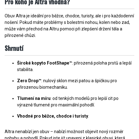
Pro koho je Altra vhodná?
Obuv Altra je ideální pro běžce, chodce, turisty, ale i pro každodenní
nošení. Pokud máte problémy s bolestmi nohou, kolen nebo zad,
může vám přechod na Altru pomoci při zlepšení držení těla a
přirozené chůzi.
Shrnutí
Široké kopyto FootShape™
: přirozená poloha prstů a lepší
stabilita.
Zero Drop™
: nulový sklon mezi patou a špičkou pro
přirozenou biomechaniku.
Tlumení na míru
: od tenkých modelů pro lepší cit po
výrazně tlumené pro maximální pohodlí.
Vhodné pro běžce, chodce i turisty
.
Altra nenabízí jen obuv – nabízí možnost objevit nový rozměr
pohybu a pohodlí. Pokud jste již unaveni z klasické obuvi, která