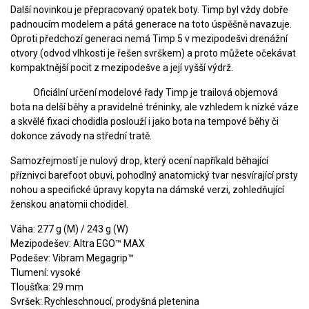
Další novinkou je přepracovaný opatek boty. Timp byl vždy dobře
padnoucím modelem a pátá generace na toto úspěšně navazuje.
Oproti předchozí generaci nemá Timp 5 v mezipodešvi drenážní
otvory (odvod vlhkosti je řešen svrškem) a proto můžete očekávat
kompaktnější pocit z mezipodešve a její vyšší výdrž.
Oficiální určení modelové řady Timp je trailová objemová
bota na delší běhy a pravidelné tréninky, ale vzhledem k nízké váze
a skvělé fixaci chodidla poslouží i jako bota na tempové běhy či
dokonce závody na střední tratě.
Samozřejmostí je nulový drop, který ocení napříkald běhající
příznivci barefoot obuvi, pohodlný anatomický tvar nesvírající prsty
nohou a specifické úpravy kopyta na dámské verzi, zohledňující
ženskou anatomii chodidel.
Váha: 277 g (M) / 243 g (W)
Mezipodešev: Altra EGO™ MAX
Podešev: Vibram Megagrip™
Tlumení: vysoké
Tloušťka: 29 mm
Svršek: Rychleschnoucí, prodyšná pletenina