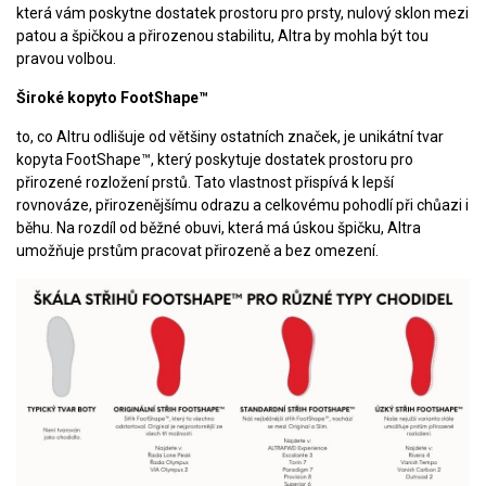
která vám poskytne dostatek prostoru pro prsty, nulový sklon mezi
patou a špičkou a přirozenou stabilitu, Altra by mohla být tou
pravou volbou.
Široké kopyto FootShape™
to, co Altru odlišuje od většiny ostatních značek, je unikátní tvar
kopyta FootShape™, který poskytuje dostatek prostoru pro
přirozené rozložení prstů. Tato vlastnost přispívá k lepší
rovnováze, přirozenějšímu odrazu a celkovému pohodlí při chůazi i
běhu. Na rozdíl od běžné obuvi, která má úskou špičku, Altra
umožňuje prstům pracovat přirozeně a bez omezení.