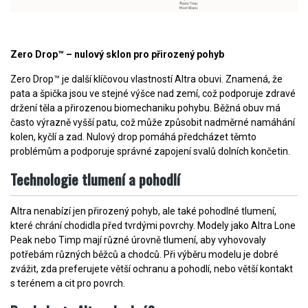
Zero Drop™ – nulový sklon pro přirozený pohyb
Zero Drop™ je další klíčovou vlastností Altra obuvi. Znamená, že
pata a špička jsou ve stejné výšce nad zemí, což podporuje zdravé
držení těla a přirozenou biomechaniku pohybu. Běžná obuv má
často výrazně vyšší patu, což může způsobit nadměrné namáhání
kolen, kyčlí a zad. Nulový drop pomáhá předcházet těmto
problémům a podporuje správné zapojení svalů dolních končetin.
Technologie tlumení a pohodlí
Altra nenabízí jen přirozený pohyb, ale také pohodlné tlumení,
které chrání chodidla před tvrdými povrchy. Modely jako Altra Lone
Peak nebo Timp mají různé úrovně tlumení, aby vyhovovaly
potřebám různých běžců a chodců. Při výběru modelu je dobré
zvážit, zda preferujete větší ochranu a pohodlí, nebo větší kontakt
s terénem a cit pro povrch.