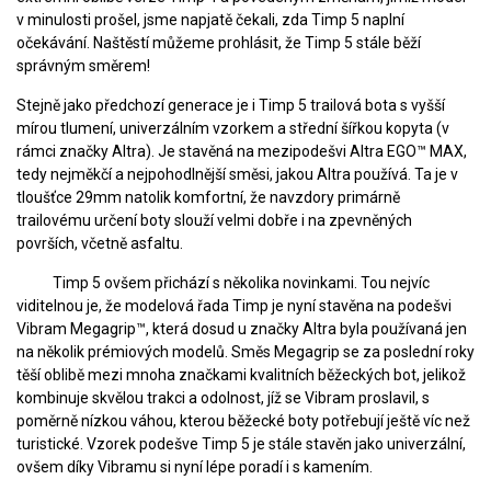
v minulosti prošel, jsme napjatě čekali, zda Timp 5 naplní
očekávání. Naštěstí můžeme prohlásit, že Timp 5 stále běží
správným směrem!
Stejně jako předchozí generace je i Timp 5 trailová bota s vyšší
mírou tlumení, univerzálním vzorkem a střední šířkou kopyta (v
rámci značky Altra). Je stavěná na mezipodešvi Altra EGO™ MAX,
tedy nejměkčí a nejpohodlnější směsi, jakou Altra používá. Ta je v
tloušťce 29mm natolik komfortní, že navzdory primárně
trailovému určení boty slouží velmi dobře i na zpevněných
površích, včetně asfaltu.
Timp 5 ovšem přichází s několika novinkami. Tou nejvíc
viditelnou je, že modelová řada Timp je nyní stavěna na podešvi
Vibram Megagrip™, která dosud u značky Altra byla používaná jen
na několik prémiových modelů. Směs Megagrip se za poslední roky
těší oblibě mezi mnoha značkami kvalitních běžeckých bot, jelikož
kombinuje skvělou trakci a odolnost, jíž se Vibram proslavil, s
poměrně nízkou váhou, kterou běžecké boty potřebují ještě víc než
turistické. Vzorek podešve Timp 5 je stále stavěn jako univerzální,
ovšem díky Vibramu si nyní lépe poradí i s kamením.