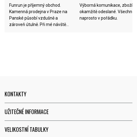
Funrun je příjemný obchod.
Výborná komunikace, zboží
Kamenná prodejna v Praze na
okamžitě odeslané. Všechno
Panské působí vzdušně a
naprosto v pořádku.
zároveň útulně. Při mé návštěvě
vše proběhlo pohodově. Mladý a
šikovný personál je báječný,
aktivně osloví,poradí s čím je
třeba a poté vás nechá v klidu si
vše zkusit a promyslet. Děkuji!
Jsem spokojená a ráda
příležitostně doporučím. Také
webové stránky jsou
uživatelsky přívětivé a
objednávka online proběhla
KONTAKTY
hladce a bez problémů, zboží
pak bylo na prodejně krásně
připraveno. Dávám 5 hvězdiček.
UŽITEČNÉ INFORMACE
Děkuji, že jste mi udělali radost!
Jen tak dál...
VELIKOSTNÍ TABULKY