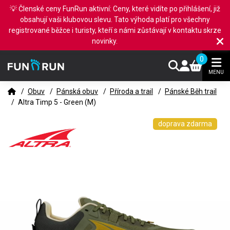
💡 Členské ceny FunRun aktivní: Ceny, které vidíte po přihlášení, již
obsahují vaši klubovou slevu. Tato výhoda platí pro všechny
registrované běžce i turisty, kteří s námi zůstávají v kontaktu skrze
novinky.
0
MENU
/
Obuv
/
Pánská obuv
/
Příroda a trail
/
Pánské Běh trail
/
Altra Timp 5 - Green (M)
doprava zdarma