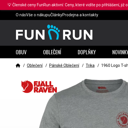
💡 Členské ceny FunRun aktivní: Ceny, které vidíte po přihlášení, již 
O nás
Vše o nákupu
Články
Prodejna a kontakty
OBUV
OBLEČENÍ
DOPLŇKY
NOVINK
/
Oblečení
/
Pánské Oblečení
/
Trika
/
1960 Logo T-sh