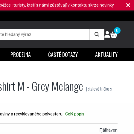
ěžce i turisty, kteří s námi zůstávají v kontaktu skrze novinky.
0
PRODEJNA
ČASTÉ DOTAZY
AKTUALITY
shirt M - Grey Melange
| stylové tričko s
 bavlny a recyklovaného polyesteru.
Celý popis
Fjällräven