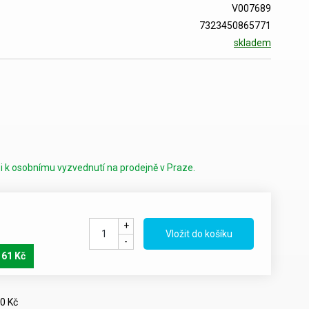
V007689
7323450865771
skladem
i k osobnímu vyzvednutí na prodejně v Praze.
+
-
161 Kč
0 Kč