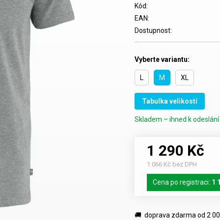
Kód:
EAN:
Dostupnost:
Vyberte variantu:
L
M
XL
Tabulka velikostí
Skladem – ihned k odeslání 
1 290 Kč
1 066 Kč bez DPH
Cena po registraci:
1 
🚚 doprava zdarma od 2 00