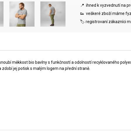
📍 ihned k vyzvednutí na p
👟 veškeré zboží máme fyz
🏷️ registrovaní zákazníci 
snoubí měkkost bio bavlny s funkčností a odolností recyklovaného polye
a zdobí jej potisk s malým logem na přední straně.