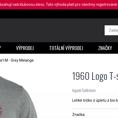
obsahují vaši klubovou slevu. Tato výhoda platí pro všechny registrované b
Y
VÝPRODEJ
TOTÁLNÍ VÝPRODEJ
ZNAČKY
irt M - Grey Melange
1960 Logo T-
logem Fjällräven
Lehké tričko z úpletu z bio
Značka: