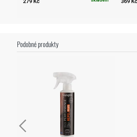
skladem
279 Kč
369 K
Podobné produkty