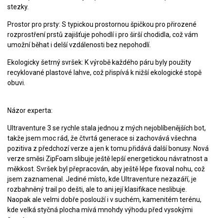
stezky.
Prostor pro prsty:
S typickou prostornou špičkou pro přirozené
rozprostření prstů zajišťuje pohodlí i pro širší chodidla, což vám
umožní běhat i delší vzdálenosti bez nepohodlí.
Ekologicky šetrný svršek:
K výrobě každého páru byly použity
recyklované plastové lahve, což přispívá k nižší ekologické stopě
obuvi.
Názor experta:
Ultraventure 3 se rychle stala jednou z mých nejoblíbenějších bot,
takže jsem moc rád, že čtvrtá generace si zachovává všechna
pozitiva z předchozí verze a jen k tomu přidává další bonusy. Nová
verze směsi ZipFoam slibuje ještě lepší energetickou návratnost a
měkkost. Svršek byl přepracován, aby ještě lépe fixoval nohu, což
jsem zaznamenal. Jediné místo, kde Ultraventure nezazáří, je
rozbahněný trail po dešti, ale to ani její klasifikace neslibuje.
Naopak ale velmi dobře poslouží i v suchém, kamenitém terénu,
kde velká styčná plocha mívá mnohdy výhodu před vysokými