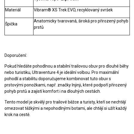
Materiál
Vibram® XS Trek EVO, recyklovaný svršek
Anatomicky tvarovaná, široká pro přirozený pohyb
Špička
prstů
Doporučení:
Pokud hledáte pohodlnou a stabilní trailovou obuv pro dlouhé běhy
nebo turistiku,
Ultraventure 4
je ideální volbou. Pro maximální
pohodlí a stabilitu doporučujeme kombinovat tuto obuv s
prstovými ponožkami, např. značky
Injinji
, které podpoří přirozený
pohyb prstů a zajistí komfort i na dlouhých cestách.
Tento model je skvělý pro trailové běžce a turisty, kteří se nechtějí
omezovat těžkými a nepohodlnými botami, ale chtějí si užít každý
krok na cestě.