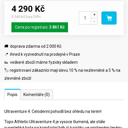
4 290 Kč
+
3 545 Kč bez DPH
-
Cena po registraci:
3 861 Kč
🚚 doprava zdarma od 2 000 Kč
📍 ihned k vyzvednutí na prodejně v Praze
👟 veškeré zboží máme fyzicky skladem
🏷️ registrovaní zákazníci mají slevu 10 % na nezlevněné a 5 % na
zlevněné zboží
Popis
Komentáře
(0)
Ultraventure 4: Celodenní pohodlí bez ohledu na terén!
Topo Athletic Ultraventure 4 je vysoce tlumená, ale stále
superlehká bota na komfortní běh či turistiku ve smíšeném terénu.