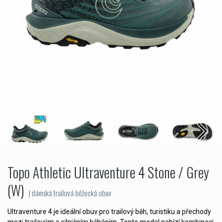
Topo Athletic Ultraventure 4 Stone / Grey
(W)
| dámská trailová běžecká obuv
Ultraventure 4 je ideální obuv pro trailový běh, turistiku a přechody
mezi trailovým a silničním běháním. Tento model nabízí kombinaci