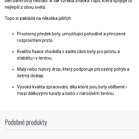
běh barefooty nestačí. A tak vznikla značka Topo, která spojuje to
nejlepší z obou světů.
Topo si zakládá na několika pilířích:
Prostorný předek boty, umožňující pohodlné a přirozené
rozprostření prstů.
Kvalitní fixace chodidla v zadní části boty pro jistotu a
stabilitu i v terénu.
Malý nebo nulový drop, který podporuje přirozený pohyb a
šetrný došlap.
Vysoká kvalita zpracování, díky které jsou boty oblíbené i
mezi dálkovými turisty a běžci v náročném terénu.
Podobné produkty