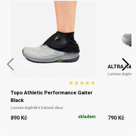
ALTRA Návl
| unisex doplněk 
Topo Athletic Performance Gaiter
Black
| unisex doplněk k trailové obuvi
skladem
890 Kč
790 Kč