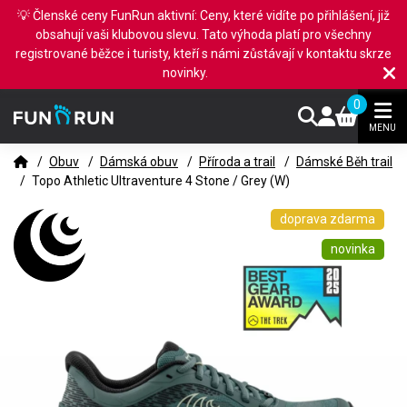
💡 Členské ceny FunRun aktivní: Ceny, které vidíte po přihlášení, již
obsahují vaši klubovou slevu. Tato výhoda platí pro všechny
registrované běžce i turisty, kteří s námi zůstávají v kontaktu skrze
novinky.
0
MENU
/
Obuv
/
Dámská obuv
/
Příroda a trail
/
Dámské Běh trail
/
Topo Athletic Ultraventure 4 Stone / Grey (W)
doprava zdarma
novinka