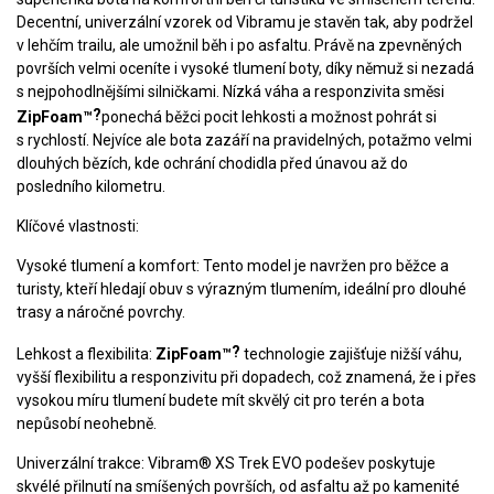
Decentní, univerzální vzorek od Vibramu je stavěn tak, aby podržel
v lehčím trailu, ale umožnil běh i po asfaltu. Právě na zpevněných
površích velmi oceníte i vysoké tlumení boty, díky němuž si nezadá
s nejpohodlnějšími silničkami. Nízká váha a responzivita směsi
?
ZipFoam™
ponechá běžci pocit lehkosti a možnost pohrát si
s rychlostí. Nejvíce ale bota zazáří na pravidelných, potažmo velmi
dlouhých bězích, kde ochrání chodidla před únavou až do
posledního kilometru.
Klíčové vlastnosti:
Vysoké tlumení a komfort:
Tento model je navržen pro běžce a
turisty, kteří hledají obuv s výrazným tlumením, ideální pro dlouhé
trasy a náročné povrchy.
?
Lehkost a flexibilita:
ZipFoam™
technologie zajišťuje nižší váhu,
vyšší flexibilitu a responzivitu při dopadech, což znamená, že i přes
vysokou míru tlumení budete mít skvělý cit pro terén a bota
nepůsobí neohebně.
Univerzální trakce:
Vibram® XS Trek EVO podešev poskytuje
skvélé přilnutí na smíšených površích, od asfaltu až po kamenité