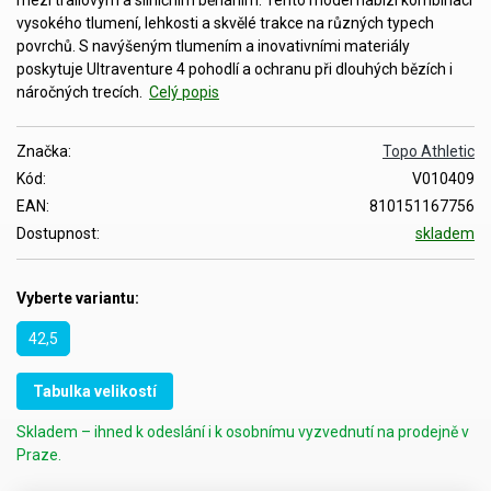
vysokého tlumení, lehkosti a skvělé trakce na různých typech
povrchů. S navýšeným tlumením a inovativními materiály
poskytuje Ultraventure 4 pohodlí a ochranu při dlouhých bězích i
náročných trecích.
Celý popis
Značka:
Topo Athletic
Kód:
V010409
EAN:
810151167756
Dostupnost:
skladem
Vyberte variantu:
42,5
Tabulka velikostí
Skladem – ihned k odeslání i k osobnímu vyzvednutí na prodejně v
Praze.