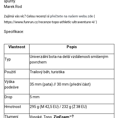
špunty.
Marek Rod
Zajímá vás víc? Celou recenzi si
přečtete na našem webu zde
(
https://www.funrun.cz/recenze-topo-athletic-ultraventure-4/ )
Specifikace:
Vlastnost
Popis
Univerzální bota na delší vzdálenosti smíšeným
Typ
povrchem
Použití
Trailový běh, turistika
Výška
35 mm (pata) // 30 mm (přední část)
podešve
Drop
5 mm
Hmotnost
295 g (M 42,5 EU) / 232 g (Ž 38 EU)
?
Tlumení
Vysoké, Topo
ZipFoam™