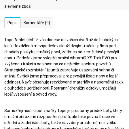
zlevněné zboží
Popis
Komentáře
(0)
Topo Athletic MT-5 vás donese od vašich dveří až do hlubokých
lesů. Rozdělená mezipodešev slouží dvojímu účelu: přímo pod
chodidly poskytuje měkký pocit, zatímco od země dává pevnější
oporu. Podešev jsme vylepšili směsí Vibram® XS Trek EVO pro
zvýšenou trakci a odolnost na co nejširším spektru povrchů.
Strategické rozmístění špuntů zabraňuje usazování bahna či
sněhu. Svršek jsme přepracovali pro pevnější fixaci nohy a lepší
odolnost. Navíc obsahuje recyklované materiály a napomáhá tak k
dlouhodobé udržitelnosti. Postranní drenážní odtoky umožňují
lepší vysoušení a odvod vody.
Samozřejmostí u bot značky Topo je prostorný předek boty, který
umožní přirozené rozprostření prstů, ale také pevná fixace ve
střední a zadní části boty, takže navzdory prostornému svršku
bota nepůsobí nestabilně ani v technickém terénu nebo při vyšších