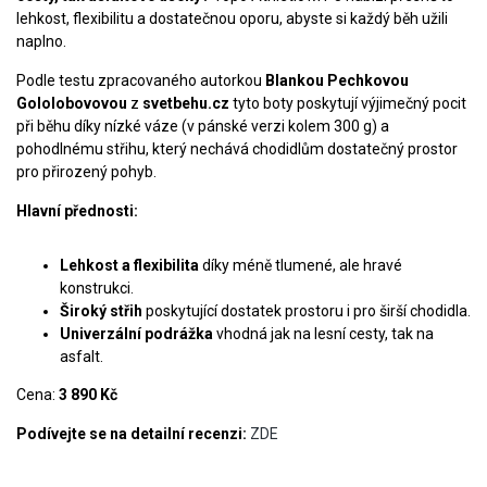
lehkost, flexibilitu a dostatečnou oporu, abyste si každý běh užili
naplno.
Podle testu zpracovaného autorkou
Blankou Pechkovou
Gololobovovou
z
svetbehu.cz
tyto boty poskytují výjimečný pocit
při běhu díky nízké váze (v pánské verzi kolem 300 g) a
pohodlnému střihu, který nechává chodidlům dostatečný prostor
pro přirozený pohyb.
Hlavní přednosti:
Lehkost a flexibilita
díky méně tlumené, ale hravé
konstrukci.
Široký střih
poskytující dostatek prostoru i pro širší chodidla.
Univerzální podrážka
vhodná jak na lesní cesty, tak na
asfalt.
Cena:
3 890 Kč
Podívejte se na detailní recenzi:
ZDE