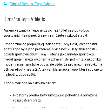
Pánské Běh trail Topo Athletic
O značce Topo Athletic
Americká značka
Topo
je už víc než 10 let častou volbou
sportovních fajnšmekrů a nyní ji můžete vyzkoušet i vy!
Jméno značce propůjčil její zakladatel Tony Post, výkonnostní
atlet (Topo byla jeho přezdívka) s více než 20 lety zkušeností v
oblasti sportovní obuvi. Tony – stejně jako mnoho sportovců –
hledal spojení mezi výkonem a zdravím. Byl jedním z průkopníků
moderní minimalistické obuvi, ale věděl, že pro maximální výkon a
běh barefooty nestačí. A tak vznikla značka Topo, která spojuje to
nejlepší z obou světů.
Topo si zakládá na několika pilířích:
Prostorný předek boty, umožňující pohodlné a přirozené
rozprostření prstů.