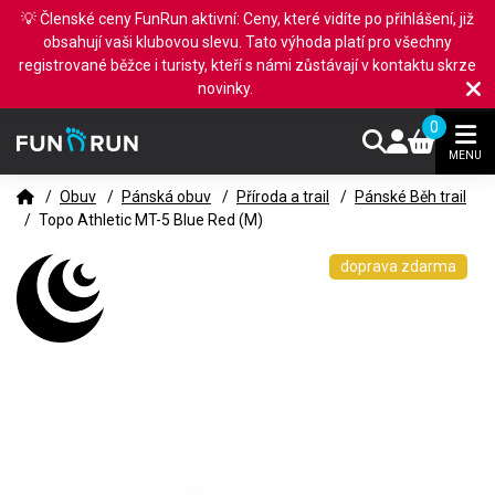
💡 Členské ceny FunRun aktivní: Ceny, které vidíte po přihlášení, již
obsahují vaši klubovou slevu. Tato výhoda platí pro všechny
registrované běžce i turisty, kteří s námi zůstávají v kontaktu skrze
novinky.
0
MENU
/
Obuv
/
Pánská obuv
/
Příroda a trail
/
Pánské Běh trail
/
Topo Athletic MT-5 Blue Red (M)
doprava zdarma