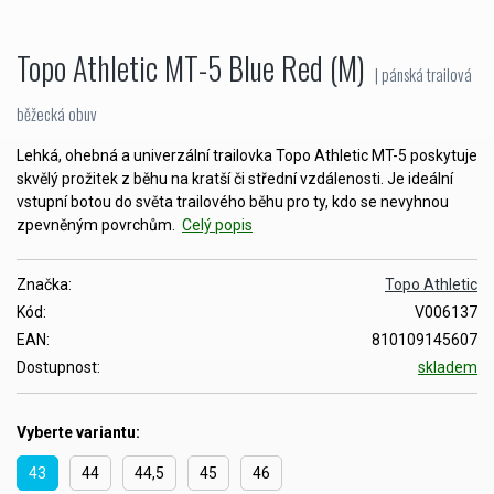
Topo Athletic MT-5 Blue Red (M)
| pánská trailová
běžecká obuv
Lehká, ohebná a univerzální trailovka Topo Athletic MT-5 poskytuje
skvělý prožitek z běhu na kratší či střední vzdálenosti. Je ideální
vstupní botou do světa trailového běhu pro ty, kdo se nevyhnou
zpevněným povrchům.
Celý popis
Značka:
Topo Athletic
Kód:
V006137
EAN:
810109145607
Dostupnost:
skladem
Vyberte variantu:
43
44
44,5
45
46