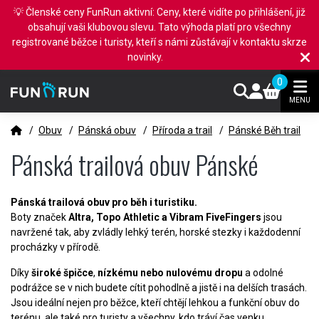
💡 Členské ceny FunRun aktivní: Ceny, které vidíte po přihlášení, již
obsahují vaši klubovou slevu. Tato výhoda platí pro všechny
registrované běžce i turisty, kteří s námi zůstávají v kontaktu skrze
novinky.
0
MENU
/
Obuv
/
Pánská obuv
/
Příroda a trail
/
Pánské Běh trail
Pánská trailová obuv Pánské
Pánská trailová obuv pro běh i turistiku.
Boty značek
Altra, Topo Athletic a Vibram FiveFingers
jsou
navržené tak, aby zvládly lehký terén, horské stezky i každodenní
procházky v přírodě.
Díky
široké špičce
,
nízkému nebo nulovému dropu
a odolné
podrážce se v nich budete cítit pohodlně a jistě i na delších trasách.
Jsou ideální nejen pro běžce, kteří chtějí lehkou a funkční obuv do
terénu, ale také pro turisty a všechny, kdo tráví čas venku.