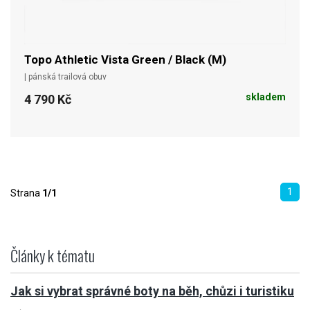
Topo Athletic Vista Green / Black (M)
| pánská trailová obuv
skladem
4 790 Kč
1
Strana
1/1
Články k tématu
Jak si vybrat správné boty na běh, chůzi i turistiku