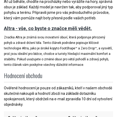
Ať už běháte, chodíte na procházky nebo vyrážíte na hory, správná
obuv je základ. Každý model je navržen tak, aby podporoval jiný typ
pohybu a terénu. Připravili jsme pro vás jednoduchého průvodce,
který vám pomůže najít boty přesně podle vašich potřeb.
Altra - vše, co byste o značce měli vědět.
Značka Altra je známá svou inovativní obuví, která podporuje přirozený
pohyb a zdravé držení těla. Tento článek podrobne popisuje klíčové
technologie Altra, jako je široké kopyto FootShape™ a Zero Drop™, a vysvětlí,
proč jsou ideální pro běžce, chodce a turisty hledající maximální komfort a
stabilitu. Pokud uvažujete o změně obuvi pro větší pohodlí a zdravý pohyb,
tento článek vám poskytne všechny důležité informace.
Hodnocení obchodu
Ověřené hodnocení je pouze od zákazníků, kteří v našem obchodě
skutečně nakoupili a hodnotí zboží na základě dotazníku
spokojenosti, který obdrželi na e-mail zpravidla 10 dní od vytvoření
objednávky.