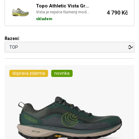
Topo Athletic Vista Green / Black (M)
4 790 Kč
Vista je nejvíce tlumený model v trailové nabídce Topo Athletic — bota stavěná na dlouhé a ultra ...
skladem
Řazení:
doprava zdarma
novinka