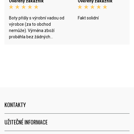
Ověřený zákazník
Ověřený zákazník
Boty přišly s výrobní vadou od
Fakt solidní
výrobce (za to obchod
nemůže). Výměna zboží
proběhla bez žádných
problémů a velmi rychle. Hned
jak jim vadné zboží dorazilo,
odeslali mi nové. Jsem velice
spokojen. Moc děkuji FUNRUN :)
KONTAKTY
UŽITEČNÉ INFORMACE