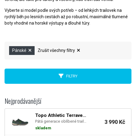
Vyberte si model podle svých potřeb – od lehkých trailovek na
rychlý běh po lesních cestách až po robustní, maximálně tlumené
boty vhodné na horské výstupy a dlouhé túry.
Pánské
Zrušit všechny filtry
FILTRY
Nejprodávanější
Topo Athletic Terraventure 5 Green / Tan (M)
3 990 Kč
Pátá generace oblíbené trailovky Terraventure — nízko tlumená bota s dropem 3 mm pro technický tr...
skladem