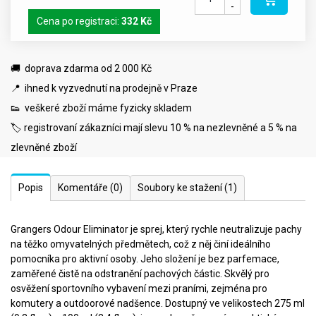
-
Cena po registraci:
332 Kč
🚚 doprava zdarma od 2 000 Kč
📍 ihned k vyzvednutí na prodejně v Praze
👟 veškeré zboží máme fyzicky skladem
🏷️ registrovaní zákazníci mají slevu 10 % na nezlevněné a 5 % na
zlevněné zboží
Popis
Komentáře
(0)
Soubory ke stažení
(1)
Grangers Odour Eliminator je sprej, který rychle neutralizuje pachy
na těžko omyvatelných předmětech, což z něj činí ideálního
pomocníka pro aktivní osoby. Jeho složení je bez parfemace,
zaměřené čistě na odstranění pachových částic. Skvělý pro
osvěžení sportovního vybavení mezi praními, zejména pro
komutery a outdoorové nadšence. Dostupný ve velikostech 275 ml