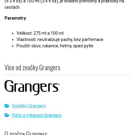
(9.3 fl oz) a 100 ml (3.4 fl oz), je snadno přenosný a praktický na
cestách.
Parametry
:
Velikost: 275 ml a 100 ml
Vlastnosti: neutralizuje pachy, bez parfemace
Použití: obuv, rukavice, helmy, spací pytle
Více od značky Grangers
Doplňky Grangers
Péče o vybavení Grangers
O značce Grangers