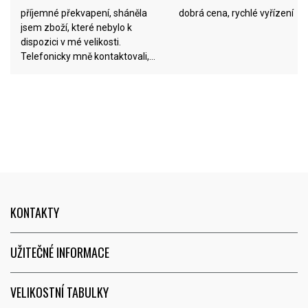
příjemné překvapení, sháněla
dobrá cena, rychlé vyřízení
jsem zboží, které nebylo k
dispozici v mé velikosti.
Telefonicky mně kontaktovali,
pomohli s výběrem a dodatečně
odpověděli i na můj dotaz o
budoucím dodání jednoho typu
obuvi, který opravdu nebyl na
skladě a to po prověření - v což
jsem původně nedoufala.
KONTAKTY
UŽITEČNÉ INFORMACE
VELIKOSTNÍ TABULKY