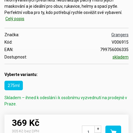
maskování a je ideální pro obuv, rukavice, helmy a spací pytle.
Perfektní volba pro ty, kdo potřebují rychle osvěžit své vybavení.
Celý popis
Značka:
Grangers
Kód:
V006915
EAN:
799756006335
Dostupnost:
skladem
Vyberte variantu:
275ml
Skladem – ihned k odeslání i k osobnímu vyzvednutí na prodejně v
Praze.
369 Kč
+
305 Kč bez DPH