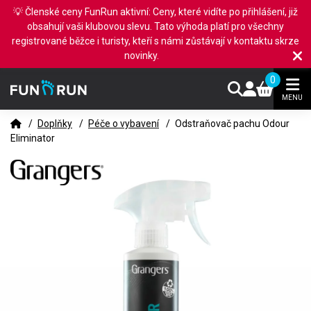
💡 Členské ceny FunRun aktivní: Ceny, které vidíte po přihlášení, již
obsahují vaši klubovou slevu. Tato výhoda platí pro všechny
registrované běžce i turisty, kteří s námi zůstávají v kontaktu skrze
novinky.
0
MENU
/
Doplňky
/
Péče o vybavení
/
Odstraňovač pachu Odour
Eliminator