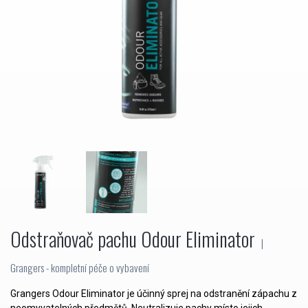
Odstraňovač pachu Odour Eliminator
|
Grangers - kompletní péče o vybavení
Grangers Odour Eliminator je účinný sprej na odstranění zápachu z
neomyvatelných předmětů. Neutralizuje pachy místo jejich