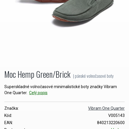
Moc Hemp Green/Brick
| pánské volnočasové boty
Superskladné volnočasové minimalistické boty značky Vibram
One Quarter.
Celý popis
Značka:
Vibram One Quarter
Kód:
V005143
EAN:
840213220600