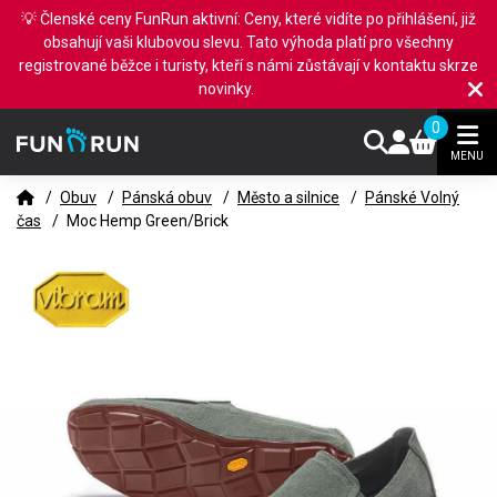
💡 Členské ceny FunRun aktivní: Ceny, které vidíte po přihlášení, již
obsahují vaši klubovou slevu. Tato výhoda platí pro všechny
registrované běžce i turisty, kteří s námi zůstávají v kontaktu skrze
novinky.
0
MENU
/
Obuv
/
Pánská obuv
/
Město a silnice
/
Pánské Volný
čas
/
Moc Hemp Green/Brick