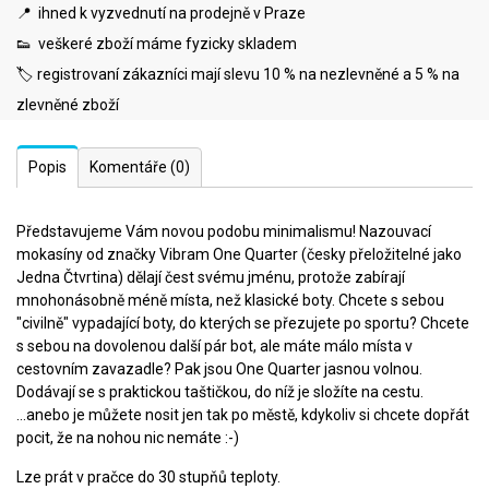
📍 ihned k vyzvednutí na prodejně v Praze
👟 veškeré zboží máme fyzicky skladem
🏷️ registrovaní zákazníci mají slevu 10 % na nezlevněné a 5 % na
zlevněné zboží
Popis
Komentáře
(0)
Představujeme Vám novou podobu minimalismu! Nazouvací
mokasíny od značky Vibram One Quarter (česky přeložitelné jako
Jedna Čtvrtina) dělají čest svému jménu, protože zabírají
mnohonásobně méně místa, než klasické boty. Chcete s sebou
"civilně" vypadající boty, do kterých se přezujete po sportu? Chcete
s sebou na dovolenou další pár bot, ale máte málo místa v
cestovním zavazadle? Pak jsou One Quarter jasnou volnou.
Dodávají se s praktickou taštičkou, do níž je složíte na cestu.
...anebo je můžete nosit jen tak po městě, kdykoliv si chcete dopřát
pocit, že na nohou nic nemáte :-)
Lze prát v pračce do 30 stupňů teploty.