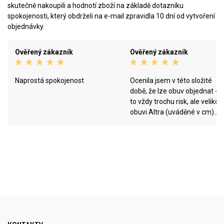
skutečně nakoupili a hodnotí zboží na základě dotazníku
spokojenosti, který obdrželi na e-mail zpravidla 10 dní od vytvoření
objednávky.
Ověřený zákazník
Ověřený zákazník
Naprostá spokojenost
Ocenila jsem v této složité
době, že lze obuv objednat - j
to vždy trochu risk, ale velikost
obuvi Altra (uváděné v cm)
odpovídají skutečnosti. Rychlé
dodání bylo také plus. Potěšil
dárek v podobě ponožek. Já
především na obchodě oceňuj
sortiment obuvi, který
napomáhá přirozenému běhá
- obtížně se hledá.