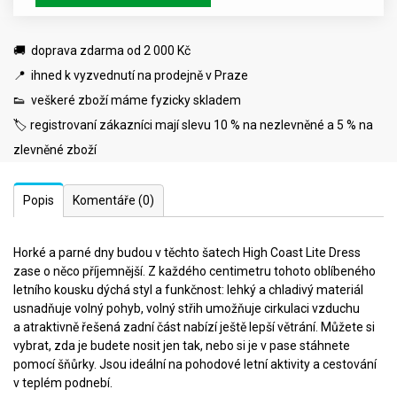
🚚 doprava zdarma od 2 000 Kč
📍 ihned k vyzvednutí na prodejně v Praze
👟 veškeré zboží máme fyzicky skladem
🏷️ registrovaní zákazníci mají slevu 10 % na nezlevněné a 5 % na
zlevněné zboží
Popis
Komentáře
(0)
Horké a parné dny budou v těchto šatech High Coast Lite Dress
zase o něco příjemnější. Z každého centimetru tohoto oblíbeného
letního kousku dýchá styl a funkčnost: lehký a chladivý materiál
usnadňuje volný pohyb, volný střih umožňuje cirkulaci vzduchu
a atraktivně řešená zadní část nabízí ještě lepší větrání. Můžete si
vybrat, zda je budete nosit jen tak, nebo si je v pase stáhnete
pomocí šňůrky. Jsou ideální na pohodové letní aktivity a cestování
v teplém podnebí.