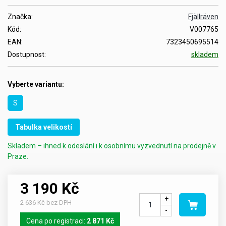
Značka:
Fjällräven
Kód:
V007765
EAN:
7323450695514
Dostupnost:
skladem
Vyberte variantu:
S
Tabulka velikostí
Skladem – ihned k odeslání i k osobnímu vyzvednutí na prodejně v
Praze.
3 190 Kč
+
2 636 Kč bez DPH
-
Cena po registraci:
2 871 Kč