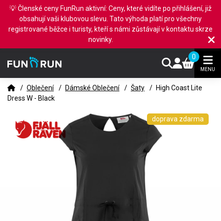
💡 Členské ceny FunRun aktivní: Ceny, které vidíte po přihlášení, již
obsahují vaši klubovou slevu. Tato výhoda platí pro všechny
registrované běžce i turisty, kteří s námi zůstávají v kontaktu skrze
novinky.
0
MENU
/
Oblečení
/
Dámské Oblečení
/
Šaty
/
High Coast Lite
Dress W - Black
doprava zdarma