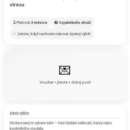
stresu
.
⏳ Platnost:
2 měsíce
🛍️ Na
jakékoliv zboží
✅ Jistota, když nechcete riskovat špatný výběr
💌
Voucher = jistota + dobrý pocit
Jistota výběru
Obdarovaný si vybere sám — bez hádání velikosti, barvy nebo
konkrétního modelu.