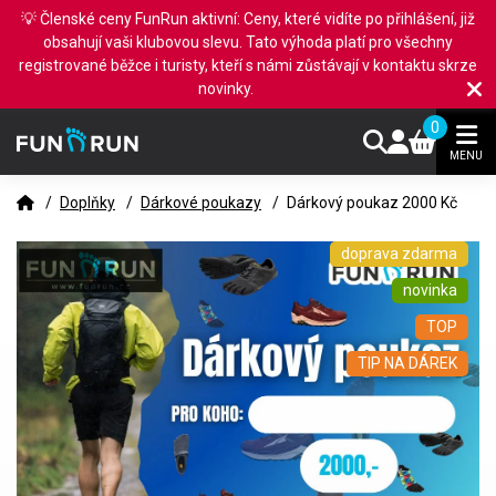
💡 Členské ceny FunRun aktivní: Ceny, které vidíte po přihlášení, již
obsahují vaši klubovou slevu. Tato výhoda platí pro všechny
registrované běžce i turisty, kteří s námi zůstávají v kontaktu skrze
novinky.
0
MENU
/
Doplňky
/
Dárkové poukazy
/
Dárkový poukaz 2000 Kč
doprava zdarma
novinka
TOP
TIP NA DÁREK