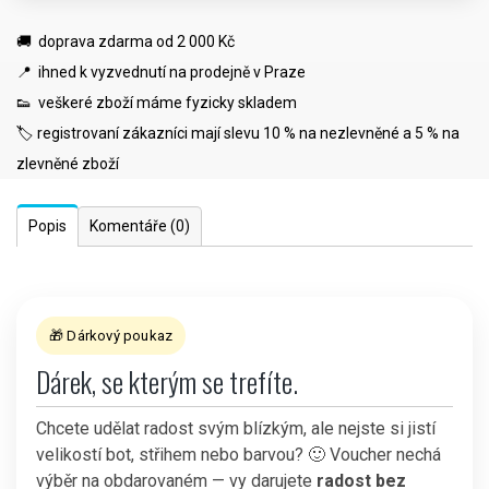
🚚 doprava zdarma od 2 000 Kč
📍 ihned k vyzvednutí na prodejně v Praze
👟 veškeré zboží máme fyzicky skladem
🏷️ registrovaní zákazníci mají slevu 10 % na nezlevněné a 5 % na
zlevněné zboží
Popis
Komentáře
(0)
🎁 Dárkový poukaz
Dárek, se kterým se trefíte.
Chcete udělat radost svým blízkým, ale nejste si jistí
velikostí bot, střihem nebo barvou? 🙂 Voucher nechá
výběr na obdarovaném — vy darujete
radost bez