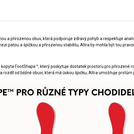
ou a přirozenou obuv, která podporuje zdravý pohyb a respektuje anat
ezi patou a špičkou a přirozenou stabilitu, Altra by mohla být tou pravo
var kopyta FootShape™, který poskytuje dostatek prostoru pro přirozené ro
Na rozdíl od běžné obuvi, která má úskou špičku, Altra umožňuje prstům