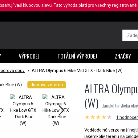
obsahují vaši klubovou slevu. Tato výhoda platí pro všechny registrované b
Y
VÝPRODEJ
TOTÁLNÍ VÝPRODEJ
ZNAČKY
oorová obuv
/
ALTRA Olympus 6 Hike Mid GTX - Dark Blue (W)
ALTRA Olympu
doprava zdarma
(W)
dámská turistická ob
1 hodnocen
Voděodolná verze naší nejtlu
jakémkoliv terénu na celod