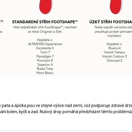
 že pata a špička jsou ve stejné výšce nad zemí, což podporuje zdravé d
ní kolen, kyčlí a zad. Nulový drop pomáhá předcházet těmto problémům