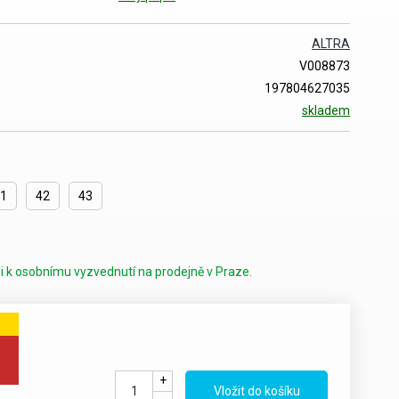
ALTRA
V008873
197804627035
skladem
1
42
43
i k osobnímu vyzvednutí na prodejně v Praze.
+