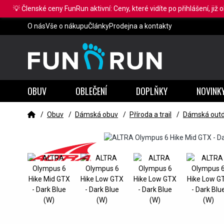
💡 Členské ceny FunRun aktivní: Ceny, které vidíte po přihlášení, již 
O nás
Vše o nákupu
Články
Prodejna a kontakty
OBUV
OBLEČENÍ
DOPLŇKY
NOVINK
/
Obuv
/
Dámská obuv
/
Příroda a trail
/
Dámská outd