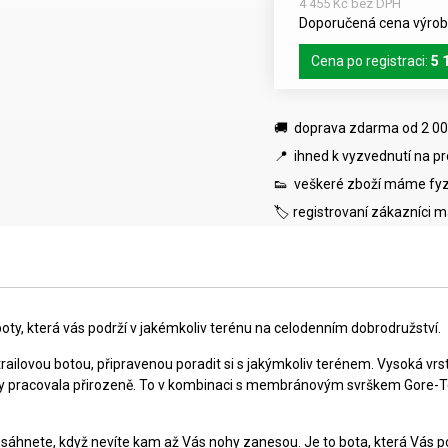
4 455 Kč bez DPH
Doporučená cena výrobc
Cena po registraci:
5 
🚚 doprava zdarma od 2 00
📍 ihned k vyzvednutí na p
👟 veškeré zboží máme fyz
🏷️ registrovaní zákazníci 
boty, která vás podrží v jakémkoliv terénu na celodenním dobrodružství.
railovou botou, připravenou poradit si s jakýmkoliv terénem. Vysoká v
by pracovala přirozeně. To v kombinaci s membránovým svrškem Gore-T
 sáhnete, když nevíte kam až Vás nohy zanesou. Je to bota, která Vás 