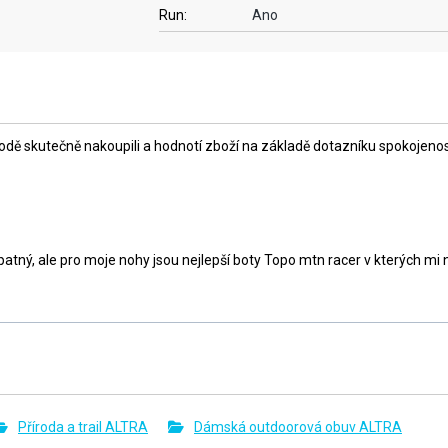
Run:
Ano
ě skutečně nakoupili a hodnotí zboží na základě dotazníku spokojenosti,
ný, ale pro moje nohy jsou nejlepší boty Topo mtn racer v kterých mi no
Příroda a trail ALTRA
Dámská outdoorová obuv ALTRA