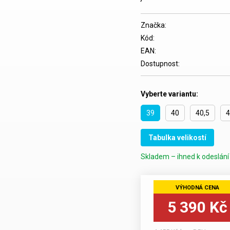
Značka:
Kód:
EAN:
Dostupnost:
Vyberte variantu:
39
40
40,5
4
Tabulka velikostí
Skladem – ihned k odeslání 
5 390 Kč