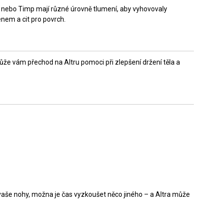
ak nebo Timp mají různé úrovně tlumení, aby vyhovovaly
énem a cit pro povrch.
může vám přechod na Altru pomoci při zlepšení držení těla a
 vaše nohy, možna je čas vyzkoušet něco jiného – a Altra může