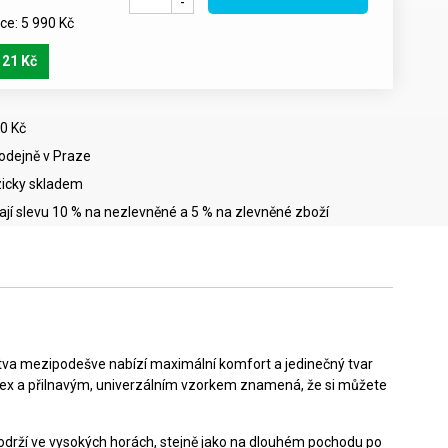
-
e: 5 990 Kč
121 Kč
0 Kč
rodejně v Praze
icky skladem
mají slevu 10 % na nezlevněné a 5 % na zlevněné zboží
rstva mezipodešve nabízí maximální komfort a jedinečný tvar
ex a přilnavým, univerzálním vzorkem znamená, že si můžete
podrží ve vysokých horách, stejně jako na dlouhém pochodu po