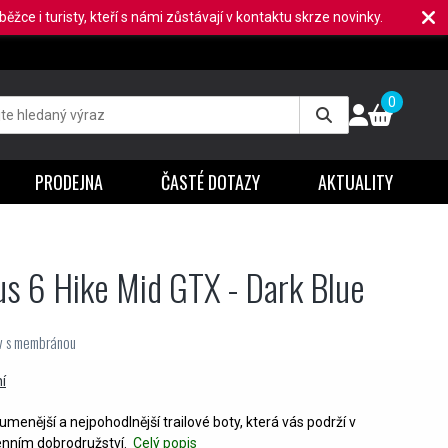
ěžce i turisty, kteří s námi zůstávají v kontaktu skrze novinky.
0
PRODEJNA
ČASTÉ DOTAZY
AKTUALITY
s 6 Hike Mid GTX - Dark Blue
uv s membránou
í
menější a nejpohodlnější trailové boty, která vás podrží v
enním dobrodružství.
Celý popis