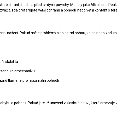
, které chrání chodidla před tvrdými povrchy. Modely jako Altra Lone Pe
ážit, zda preferujete větší ochranu a pohodlí, nebo větší kontakt s ter
ždodenní nošení. Pokud máte problémy s bolestmi nohou, kolen nebo zad, 
ší stabilita.
irozenou biomechaniku.
ýrazně tlumené pro maximální pohodlí.
ohybu a pohodlí. Pokud jste již unaveni z klasické obuvi, která omezuje