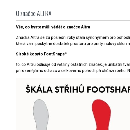
O značce ALTRA
Vše, co byste měli vědět o značce Altra
Značka Altra se za poslední roky stala synonymem pro pohodln
která vám poskytne dostatek prostoru pro prsty, nulový sklon m
Široké kopyto FootShape™
to, co Altru odlišuje od většiny ostatních značek, je unikátní t
přirozenějšímu odrazu a celkovému pohodlí při chůazi i běhu. 