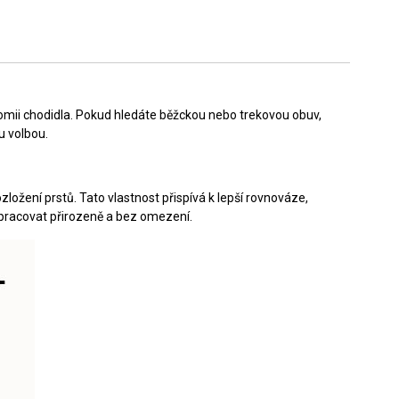
omii chodidla. Pokud hledáte běžckou nebo trekovou obuv,
u volbou.
zložení prstů. Tato vlastnost přispívá k lepší rovnováze,
 pracovat přirozeně a bez omezení.