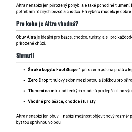
Altra nenabízí jen přirozený pohyb, ale také pohodlné tlumení
potřebám různých běžců a chodců. Při výběru modelu je dobré zv
Pro koho je Altra vhodná?
Obuv Altra je ideální pro běžce, chodce, turisty, ale i pro ka
přirozené chůzi.
Shrnutí
Široké kopyto FootShape™
: přirozená poloha prstů a lep
Zero Drop™
: nulový sklon mezi patou a špičkou pro př
Tlumení na míru
: od tenkých modelů pro lepší cit po v
Vhodné pro běžce, chodce i turisty
.
Altra nenabízí jen obuv – nabízí možnost objevit nový rozměr p
být tou správnou volbou.