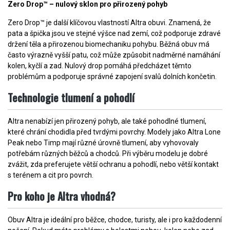
Zero Drop™ – nulový sklon pro přirozený pohyb
Zero Drop™ je další klíčovou vlastností Altra obuvi. Znamená, že
pata a špička jsou ve stejné výšce nad zemí, což podporuje zdravé
držení těla a přirozenou biomechaniku pohybu. Běžná obuv má
často výrazně vyšší patu, což může způsobit nadměrné namáhání
kolen, kyčlí a zad. Nulový drop pomáhá předcházet těmto
problémům a podporuje správné zapojení svalů dolních končetin.
Technologie tlumení a pohodlí
Altra nenabízí jen přirozený pohyb, ale také pohodlné tlumení,
které chrání chodidla před tvrdými povrchy. Modely jako Altra Lone
Peak nebo Timp mají různé úrovně tlumení, aby vyhovovaly
potřebám různých běžců a chodců. Při výběru modelu je dobré
zvážit, zda preferujete větší ochranu a pohodlí, nebo větší kontakt
s terénem a cit pro povrch.
Pro koho je Altra vhodná?
Obuv Altra je ideální pro běžce, chodce, turisty, ale i pro každodenní