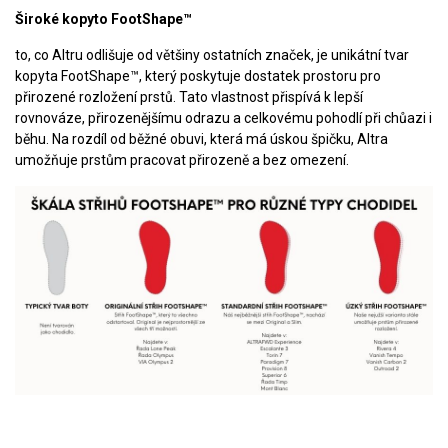
Široké kopyto FootShape™
to, co Altru odlišuje od většiny ostatních značek, je unikátní tvar
kopyta FootShape™, který poskytuje dostatek prostoru pro
přirozené rozložení prstů. Tato vlastnost přispívá k lepší
rovnováze, přirozenějšímu odrazu a celkovému pohodlí při chůazi i
běhu. Na rozdíl od běžné obuvi, která má úskou špičku, Altra
umožňuje prstům pracovat přirozeně a bez omezení.