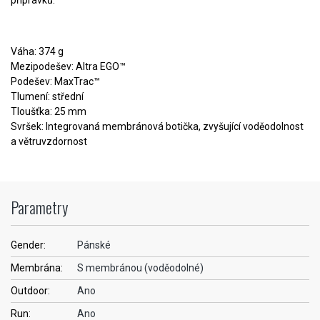
Váha: 374 g
Mezipodešev: Altra EGO™
Podešev: MaxTrac™
Tlumení: střední
Tloušťka: 25 mm
Svršek: Integrovaná membránová botička, zvyšující voděodolnost
a větruvzdornost
Parametry
Gender:
Pánské
Membrána:
S membránou (voděodolné)
Outdoor:
Ano
Run:
Ano