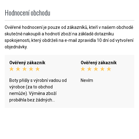
Hodnocení obchodu
Ověřené hodnocení je pouze od zákazníků, kteří v našem obchodě
skutečně nakoupili a hodnotí zboží na základě dotazníku
spokojenosti, který obdrželi na e-mail zpravidla 10 dní od vytvoření
objednávky.
Ověřený zákazník
Ověřený zákazník
Boty přišly s výrobní vadou od
Nevím
výrobce (za to obchod
nemůže). Výměna zboží
proběhla bez žádných
problémů a velmi rychle. Hned
jak jim vadné zboží dorazilo,
odeslali mi nové. Jsem velice
spokojen. Moc děkuji FUNRUN :)