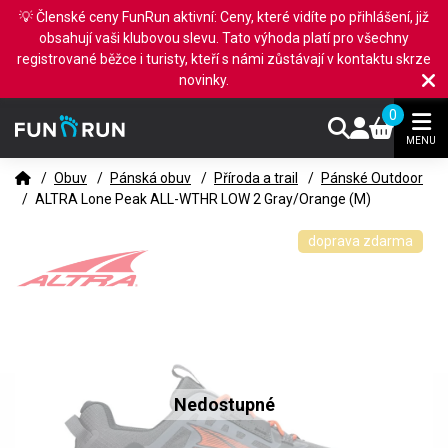
💡 Členské ceny FunRun aktivní: Ceny, které vidíte po přihlášení, již
obsahují vaši klubovou slevu. Tato výhoda platí pro všechny
registrované běžce i turisty, kteří s námi zůstávají v kontaktu skrze
novinky.
0
MENU
/
Obuv
/
Pánská obuv
/
Příroda a trail
/
Pánské Outdoor
/
ALTRA Lone Peak ALL-WTHR LOW 2 Gray/Orange (M)
doprava zdarma
Nedostupné