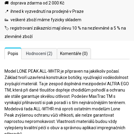
🚚 doprava zdarma od 2 000 Kč
📍 ihned k vyzvednutí na prodejně v Praze
👟 veškeré zboží máme fyzicky skladem
🏷️ registrovaní zákazníci mají slevu 10 % na nezlevněné a 5 % na
zlevněné zboží
Popis
Hodnocení
(2)
Komentáře
(0)
Model LONE PEAK ALL-WHTR je připraven na jakékoliv počasí.
Základ tvoří uzavřená konstrukce botičky, využívající voděodolnost
zvyšující materiál. Ta je zespod doplněná mezipodešví ALTRA EGO
TM, která při dané tloušťce dopřeje chodidlům pohodlí a ochranu
ale stále garantuje skvělou citlivost. Podešev MaxTrac TM s
vynikající přilnavostí si pak poradí i s tím nejnáročnějším terénem.
Modelová řada ALL-WTHR má oproti ostatním modelům Lone
Peak zvýšenou ochranu vůči vlhkosti, ale nelze garantovat
naprostou nepromokavost. Vlastnosti materiálů budou vždy
vylepšeny kvalitní péčí o obuv a správnou aplikací impregnačních
přípravků.