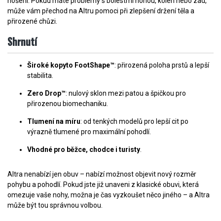
nošení. Pokud máte problémy s bolestmi nohou, kolen nebo zad,
může vám přechod na Altru pomoci při zlepšení držení těla a
přirozené chůzi.
Shrnutí
Široké kopyto FootShape™
: přirozená poloha prstů a lepší
stabilita.
Zero Drop™
: nulový sklon mezi patou a špičkou pro
přirozenou biomechaniku.
Tlumení na míru
: od tenkých modelů pro lepší cit po
výrazně tlumené pro maximální pohodlí.
Vhodné pro běžce, chodce i turisty
.
Altra nenabízí jen obuv – nabízí možnost objevit nový rozměr
pohybu a pohodlí. Pokud jste již unaveni z klasické obuvi, která
omezuje vaše nohy, možna je čas vyzkoušet něco jiného – a Altra
může být tou správnou volbou.