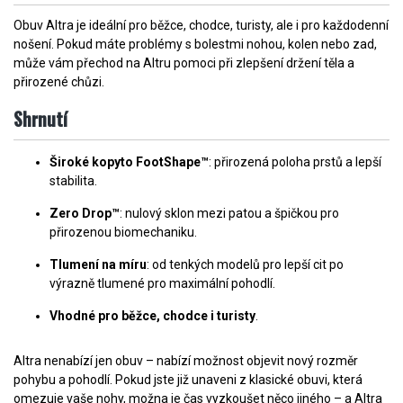
Obuv Altra je ideální pro běžce, chodce, turisty, ale i pro každodenní
nošení. Pokud máte problémy s bolestmi nohou, kolen nebo zad,
může vám přechod na Altru pomoci při zlepšení držení těla a
přirozené chůzi.
Shrnutí
Široké kopyto FootShape™
: přirozená poloha prstů a lepší
stabilita.
Zero Drop™
: nulový sklon mezi patou a špičkou pro
přirozenou biomechaniku.
Tlumení na míru
: od tenkých modelů pro lepší cit po
výrazně tlumené pro maximální pohodlí.
Vhodné pro běžce, chodce i turisty
.
Altra nenabízí jen obuv – nabízí možnost objevit nový rozměr
pohybu a pohodlí. Pokud jste již unaveni z klasické obuvi, která
omezuje vaše nohy, možna je čas vyzkoušet něco jiného – a Altra