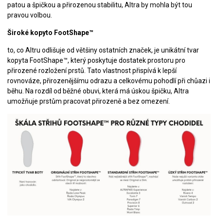
patou a špičkou a přirozenou stabilitu, Altra by mohla být tou
pravou volbou.
Široké kopyto FootShape™
to, co Altru odlišuje od většiny ostatních značek, je unikátní tvar
kopyta FootShape™, který poskytuje dostatek prostoru pro
přirozené rozložení prstů. Tato vlastnost přispívá k lepší
rovnováze, přirozenějšímu odrazu a celkovému pohodlí při chůazi i
běhu. Na rozdíl od běžné obuvi, která má úskou špičku, Altra
umožňuje prstům pracovat přirozeně a bez omezení.