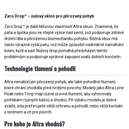
Zero Drop™ – nulový sklon pro přirozený pohyb
Zero Drop™ je další klíčovou vlastností Altra obuvi. Znamená, že
pata a špička jsou ve stejné výšce nad zemí, což podporuje zdravé
držení těla a přirozenou biomechaniku pohybu. Běžná obuv má
často výrazně vyšší patu, což může způsobit nadměrné namáhání
kolen, kyčlí a zad. Nulový drop pomáhá předcházet těmto
problémům a podporuje správné zapojení svalů dolních končetin.
Technologie tlumení a pohodlí
Altra nenabízí jen přirozený pohyb, ale také pohodlné tlumení,
které chrání chodidla před tvrdými povrchy. Modely jako Altra Lone
Peak nebo Timp mají různé úrovně tlumení, aby vyhovovaly
potřebám různých běžců a chodců. Při výběru modelu je dobré
zvážit, zda preferujete větší ochranu a pohodlí, nebo větší kontakt
s terénem a cit pro povrch.
Pro koho je Altra vhodná?