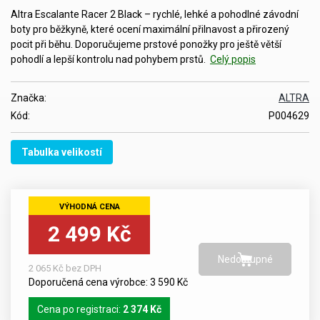
Altra Escalante Racer 2 Black – rychlé, lehké a pohodlné závodní
boty pro běžkyně, které ocení maximální přilnavost a přirozený
pocit při běhu. Doporučujeme prstové ponožky pro ještě větší
pohodlí a lepší kontrolu nad pohybem prstů.
Celý popis
Značka:
ALTRA
Kód:
P004629
Tabulka velikostí
2 499 Kč
2 065 Kč bez DPH
Doporučená cena výrobce: 3 590 Kč
Cena po registraci:
2 374 Kč