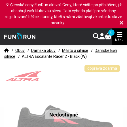
💡 Členské ceny FunRun aktivní: Ceny, které vidíte po přihlášení, již
obsahují vaši klubovou slevu. Tato výhoda platí pro všechny
registrované běžce i turisty, kteří s námi zůstávají v kontaktu skrze
novinky.
0
MENU
/
Obuv
/
Dámská obuv
/
Město a silnice
/
Dámské Běh
silnice
/
ALTRA Escalante Racer 2 - Black (W)
doprava zdarma
Nedostupné