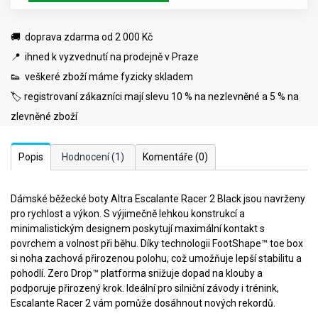
🚚 doprava zdarma od 2 000 Kč
📍 ihned k vyzvednutí na prodejně v Praze
👟 veškeré zboží máme fyzicky skladem
🏷️ registrovaní zákazníci mají slevu 10 % na nezlevněné a 5 % na
zlevněné zboží
Popis
Hodnocení
(1)
Komentáře
(0)
Dámské běžecké boty Altra Escalante Racer 2 Black jsou navrženy
pro rychlost a výkon. S výjimečně lehkou konstrukcí a
minimalistickým designem poskytují maximální kontakt s
povrchem a volnost při běhu. Díky technologii FootShape™ toe box
si noha zachová přirozenou polohu, což umožňuje lepší stabilitu a
pohodlí. Zero Drop™ platforma snižuje dopad na klouby a
podporuje přirozený krok. Ideální pro silniční závody i trénink,
Escalante Racer 2 vám pomůže dosáhnout nových rekordů.