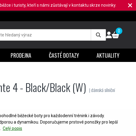
ěžce i turisty, kteří s námi zůstávají v kontaktu skrze novinky.
0
PRODEJNA
ČASTÉ DOTAZY
AKTUALITY
te 4 - Black/Black (W)
| dámská silniční
 pohodlné běžecké boty pro každodenní trénink i závody.
odporou a dynamikou. Doporučujeme prstové ponožky pro lepší
.
Celý popis