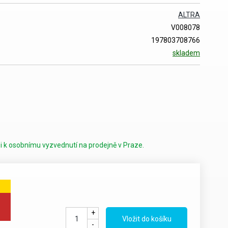
ALTRA
V008078
197803708766
skladem
i k osobnímu vyzvednutí na prodejně v Praze.
+
-