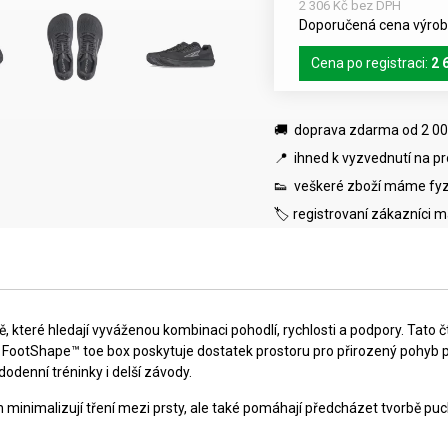
2 306 Kč bez DPH
Doporučená cena výrobc
Cena po registraci:
2 
🚚 doprava zdarma od 2 00
📍 ihned k vyzvednutí na p
👟 veškeré zboží máme fyz
🏷️ registrovaní zákazníci 
ě, které hledají vyváženou kombinaci pohodlí, rychlosti a podpory. Tat
 FootShape™ toe box poskytuje dostatek prostoru pro přirozený pohyb 
dodenní tréninky i delší závody.
nimalizují tření mezi prsty, ale také pomáhají předcházet tvorbě puchý