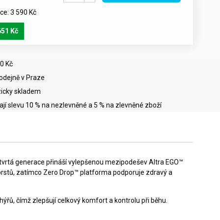
e: 3 590 Kč
651 Kč
0 Kč
rodejně v Praze
icky skladem
mají slevu 10 % na nezlevněné a 5 % na zlevněné zboží
o čtvrtá generace přináší vylepšenou mezipodešev Altra EGO™
prstů, zatímco Zero Drop™ platforma podporuje zdravý a
řů, čímž zlepšují celkový komfort a kontrolu při běhu.