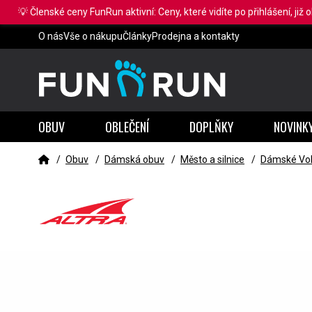
💡 Členské ceny FunRun aktivní: Ceny, které vidíte po přihlášení, již 
O nás
Vše o nákupu
Články
Prodejna a kontakty
OBUV
OBLEČENÍ
DOPLŇKY
NOVINK
/
Obuv
/
Dámská obuv
/
Město a silnice
/
Dámské Vol