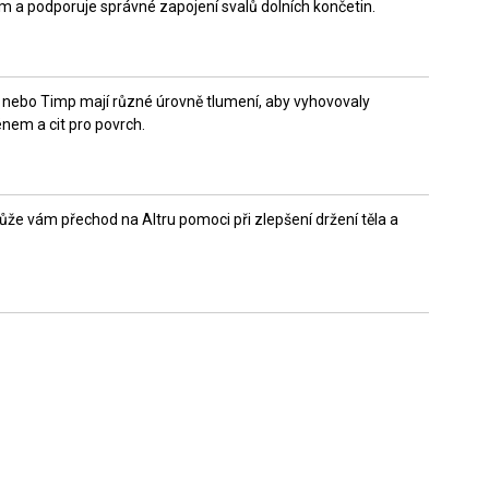
 a podporuje správné zapojení svalů dolních končetin.
ak nebo Timp mají různé úrovně tlumení, aby vyhovovaly
énem a cit pro povrch.
může vám přechod na Altru pomoci při zlepšení držení těla a