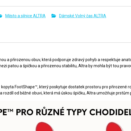
Město a silnice ALTRA
Dámské Volný čas ALTRA
ou a přirozenou obuv, která podporuje zdravý pohyb a respektuje anat
ezi patou a špičkou a přirozenou stabilitu, Altra by mohla být tou pravo
var kopyta FootShape™, který poskytuje dostatek prostoru pro přirozené ro
Na rozdíl od běžné obuvi, která má úskou špičku, Altra umožňuje prstům