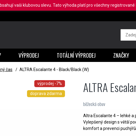
obsahují vaši klubovou slevu. Tato výhoda platí pro všechny registrované b
Y
VÝPRODEJ
TOTÁLNÍ VÝPRODEJ
ZNAČKY
ný čas
/
ALTRA Escalante 4 - Black/Black (W)
ALTRA Escalan
výprodej
-7%
doprava zdarma
běžecká obuv
Altra Escalante 4 – lehké a
Vylepšený design s větší p
komfort a prevenci puchýřů