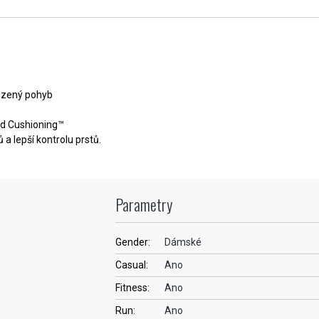
rozený pohyb
ed Cushioning™
 a lepší kontrolu prstů.
Parametry
Gender:
Dámské
Casual:
Ano
Fitness:
Ano
Run:
Ano