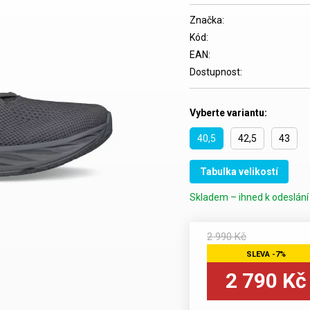
Značka:
Kód:
EAN:
Dostupnost:
Vyberte variantu:
40,5
42,5
43
Tabulka velikostí
Skladem – ihned k odeslání 
2 990 Kč
2 790 Kč