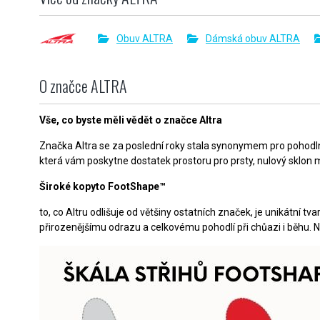
Obuv ALTRA
Dámská obuv ALTRA
O značce ALTRA
Vše, co byste měli vědět o značce Altra
Značka Altra se za poslední roky stala synonymem pro pohodln
která vám poskytne dostatek prostoru pro prsty, nulový sklon m
Široké kopyto FootShape™
to, co Altru odlišuje od většiny ostatních značek, je unikátní t
přirozenějšímu odrazu a celkovému pohodlí při chůazi i běhu. 