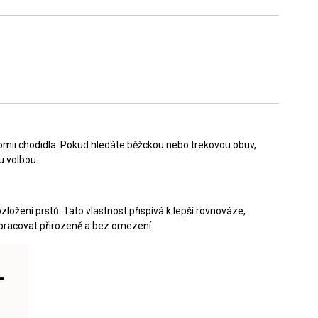
omii chodidla. Pokud hledáte běžckou nebo trekovou obuv,
u volbou.
zložení prstů. Tato vlastnost přispívá k lepší rovnováze,
 pracovat přirozeně a bez omezení.