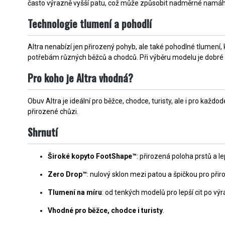
často výrazně vyšší patu, což může způsobit nadměrné namáhá
Technologie tlumení a pohodlí
Altra nenabízí jen přirozený pohyb, ale také pohodlné tlumení
potřebám různých běžců a chodců. Při výběru modelu je dobré zv
Pro koho je Altra vhodná?
Obuv Altra je ideální pro běžce, chodce, turisty, ale i pro ka
přirozené chůzi.
Shrnutí
Široké kopyto FootShape™
: přirozená poloha prstů a lep
Zero Drop™
: nulový sklon mezi patou a špičkou pro př
Tlumení na míru
: od tenkých modelů pro lepší cit po v
Vhodné pro běžce, chodce i turisty
.