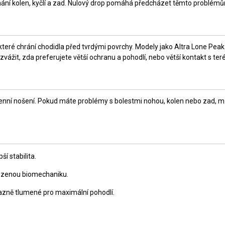
ní kolen, kyčlí a zad. Nulový drop pomáhá předcházet těmto problémům
, které chrání chodidla před tvrdými povrchy. Modely jako Altra Lone Pe
ážit, zda preferujete větší ochranu a pohodlí, nebo větší kontakt s ter
ždodenní nošení. Pokud máte problémy s bolestmi nohou, kolen nebo zad, 
ší stabilita.
irozenou biomechaniku.
ýrazně tlumené pro maximální pohodlí.