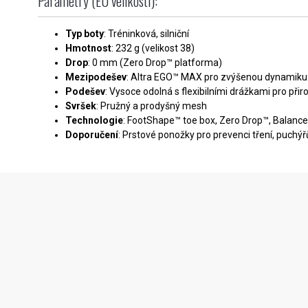
Parametry (EU velikosti):
Typ boty
: Tréninková, silniční
Hmotnost
: 232 g (velikost 38)
Drop
: 0 mm (Zero Drop™ platforma)
Mezipodešev
: Altra EGO™ MAX pro zvýšenou dynamiku
Podešev
: Vysoce odolná s flexibilními drážkami pro při
Svršek
: Pružný a prodyšný mesh
Technologie
: FootShape™ toe box, Zero Drop™, Balanc
Doporučení
: Prstové ponožky pro prevenci tření, puchýřů