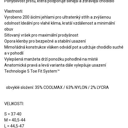
Pohyblivost prstů, která podporuje silnější a zdravější chodidlo
Vlastnosti:
Vyrobeno 200 šicími jehlami pro ultratenký střih a zvýšenou
odolnost Ideální pro vlahé klima, kratší vzdálenost a minimální
obuv
Síťovaný vršek pro maximální prodyšnost
Opora klenby pro bezpečné a stabilní usazení
Mimořádná konstrukce vláken odvádí pot a udržuje chodidlo suché
a v pohodlí
Vylepšená manžeta drží ponožku pohodlně na místě
Anatomická pravá a levá varianta dále vylepšuje usazení
Technologie 5 Toe Fit System™
obvyklé složení: 35% COOLMAX / 63% NYLON / 2% LYCRA
VELIKOSTI:
S = 37-40
M = 40,5-44
L = 44,5-47