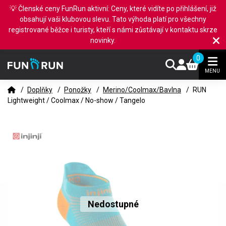
💡 Členské ceny FunRun aktivní: Ceny, které vidíte po přihlášení, již
obsahují vaši klubovou slevu. Tato výhoda platí pro všechny
registrované běžce i turisty, kteří s námi zůstávají v kontaktu skrze
novinky.
0
MENU
/
Doplňky
/
Ponožky
/
Merino/Coolmax/Bavlna
/
RUN
Lightweight / Coolmax / No-show / Tangelo
Nedostupné