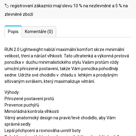
🏷️ registrovaní zákazníci mají slevu 10 % na nezlevněné a 5 % na
zlevněné zboží
Popis
Komentáře
(0)
RUN 2.0 Lightweight nabízí maximální komfort skrze minimální
velikost, tření a nárůst vlhkosti. Tato ultratenká a výkonná prstová
ponožka v duchu minimalistického stylu Vašim prstům vždy
umožní přirozené postavení, takže Vám ponožka pohodlněji
sedne. Udržte své chodidlo v chladu s lehkým a prodyšným
síťovaným svrškem, který maximalizuje větrání.
Výhody:
Přirozené postavení prstů
Prevence puchýřů
Mimořádná kontrola vlhkosti
Věrný anatomický design na pravé/levé chodidlo, aby Vám
správně sedly
Lepší přichycení a rovnováha uvnitř boty