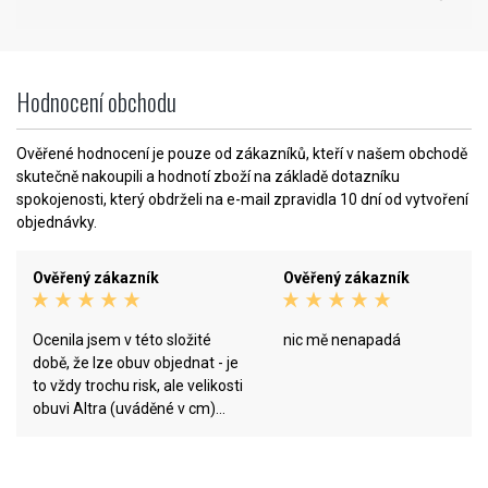
Hodnocení obchodu
Ověřené hodnocení je pouze od zákazníků, kteří v našem obchodě
skutečně nakoupili a hodnotí zboží na základě dotazníku
spokojenosti, který obdrželi na e-mail zpravidla 10 dní od vytvoření
objednávky.
Ověřený zákazník
Ověřený zákazník
Ocenila jsem v této složité
nic mě nenapadá
době, že lze obuv objednat - je
to vždy trochu risk, ale velikosti
obuvi Altra (uváděné v cm)
odpovídají skutečnosti. Rychlé
dodání bylo také plus. Potěšil
dárek v podobě ponožek. Já