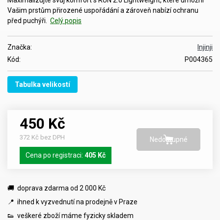
Vašim prstům přirozené uspořádání a zároveň nabízí ochranu
před puchýři.
Celý popis
Značka:
Injinji
Kód:
P004365
Tabulka velikostí
450 Kč
372 Kč bez DPH
Cena po registraci:
405 Kč
🚚 doprava zdarma od 2 000 Kč
📍 ihned k vyzvednutí na prodejně v Praze
👟 veškeré zboží máme fyzicky skladem