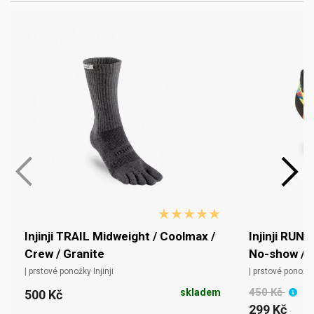
Injinji TRAIL Midweight / Coolmax /
Injinji RUN 
Crew / Granite
No-show / 
| prstové ponožky Injinji
| prstové ponožky 
450 Kč
skladem
500 Kč
299 Kč