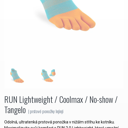
RUN Lightweight / Coolmax / No-show /
Tangelo
| prstové ponožky Injinji
Odolná, ultratenká prstová ponožka v nižším střihu ke kotníku.
Maximalizujte svůj komfort s RUN 2.0 Lightweight, které umožní