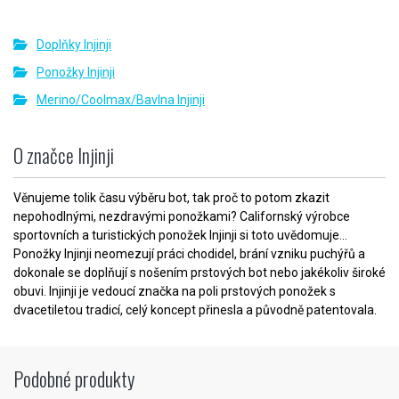
Doplňky Injinji
Ponožky Injinji
Merino/Coolmax/Bavlna Injinji
O značce Injinji
Věnujeme tolik času výběru bot, tak proč to potom zkazit
nepohodlnými, nezdravými ponožkami? Californský výrobce
sportovních a turistických ponožek Injinji si toto uvědomuje...
Ponožky Injinji neomezují práci chodidel, brání vzniku puchýřů a
dokonale se doplňují s nošením prstových bot nebo jakékoliv široké
obuvi. Injinji je vedoucí značka na poli prstových ponožek s
dvacetiletou tradicí, celý koncept přinesla a původně patentovala.
Podobné produkty