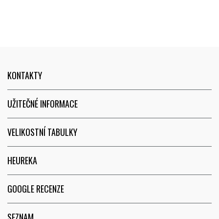
především na obchodě oceňuji
sortiment obuvi, který
napomáhá přirozenému běhání
- obtížně se hledá.
KONTAKTY
UŽITEČNÉ INFORMACE
VELIKOSTNÍ TABULKY
HEUREKA
GOOGLE RECENZE
SEZNAM