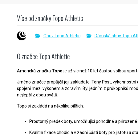
Více od značky Topo Athletic
Obuv Topo Athletic
Dámská obuv Topo Ath
O značce Topo Athletic
Americká značka
Topo
je už víc než 10 let častou volbou spor
Jméno značce propůjčil její zakladatel Tony Post, výkonnostní a
spojení mezi výkonem a zdravím. Byl jedním z průkopníků modern
nejlepší z obou světů.
Topo si zakládá na několika pilířích:
Prostorný předek boty, umožňující pohodlné a přirozené 
Kvalitní fixace chodidla v zadní části boty pro jistotu a stab