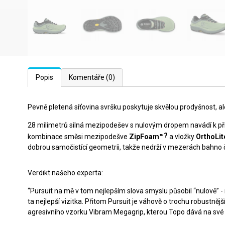
Popis
Komentáře
(0)
Pevně pletená síťovina svršku poskytuje skvělou prodyšnost, 
28 milimetrů silná mezipodešev s nulovým dropem navádí k př
?
kombinace směsi mezipodešve
ZipFoam™
a vložky
OrthoLi
dobrou samočistící geometrii, takže nedrží v mezerách bahno č
Verdikt našeho experta:
“Pursuit na mě v tom nejlepším slova smyslu působil “nulově” -
ta nejlepší vizitka. Přitom Pursuit je váhově o trochu robustn
agresivního vzorku Vibram Megagrip, kterou Topo dává na své tr