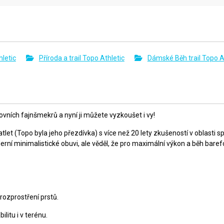
letic
Příroda a trail Topo Athletic
Dámské Běh trail Topo A
tovních fajnšmekrů a nyní ji můžete vyzkoušet i vy!
tlet (Topo byla jeho přezdívka) s více než 20 lety zkušeností v oblasti 
í minimalistické obuvi, ale věděl, že pro maximální výkon a běh barefoo
rozprostření prstů.
ilitu i v terénu.