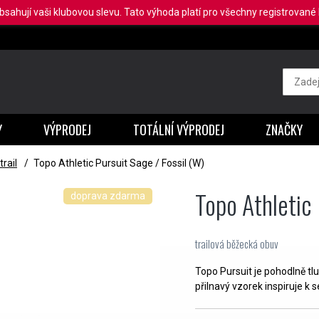
obsahují vaši klubovou slevu. Tato výhoda platí pro všechny registrované b
Y
VÝPRODEJ
TOTÁLNÍ VÝPRODEJ
ZNAČKY
rail
/
Topo Athletic Pursuit Sage / Fossil (W)
Topo Athletic
doprava zdarma
trailová běžecká obuv
Topo Pursuit je pohodlně tl
přilnavý vzorek inspiruje k