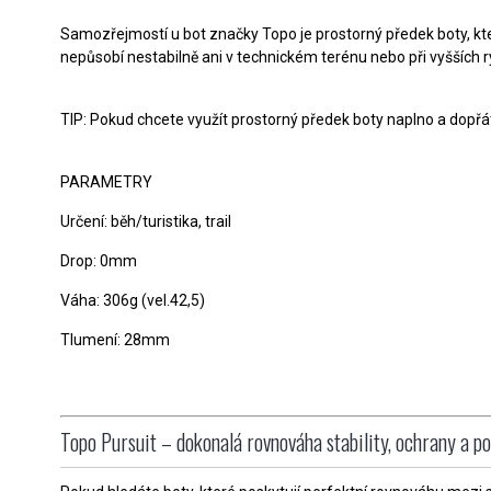
Samozřejmostí u bot značky Topo je prostorný předek boty, kte
nepůsobí nestabilně ani v technickém terénu nebo při vyšších r
TIP: Pokud chcete využít prostorný předek boty naplno a dopřát 
PARAMETRY
Určení: běh/turistika, trail
Drop: 0mm
Váha: 306g (vel.42,5)
Tlumení: 28mm
Topo Pursuit – dokonalá rovnováha stability, ochrany a po