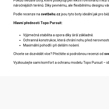
Pokud hledáte boty, které poskytují perfektní rovnováhu mezi s
náročnějších terénů. Díky pevnému, ale flexibilnímu designu 
Podle recenze na
svetbehu.cz
jsou tyto boty ideální jak pro bě
Hlavní přednosti Topo Pursuit:
Výjimečná stabilita a opora díky širší základně.
Ochranná konstrukce, která chrání nohu před nerovnost
Maximální pohodlí i při delším nošení.
Chcete se dozvědět více? Přečtěte si podrobnou recenzi od
sv
Vyzkoušejte sami komfort a ochranu modelu Topo Pursuit – ideá