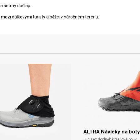
a šetrný došlap.
 i mezi dálkovými turisty a běžci v náročném terénu.
ALTRA Návleky na bot
| unisex doplněk k trailové obuvi