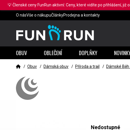
💡 Členské ceny FunRun aktivní: Ceny, které vidíte po přihlášení, již 
O nás
Vše o nákupu
Články
Prodejna a kontakty
OBUV
OBLEČENÍ
DOPLŇKY
NOVINK
/
Obuv
/
Dámská obuv
/
Příroda a trail
/
Dámské Běh t
Nedostupné