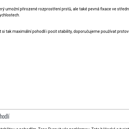
rý umožní přirozené rozprostření prstů, ale také pevná fixace ve středn
ychlostech.
si tak maximální pohodlí i pocit stability, doporučujeme používat prstové
hodlí