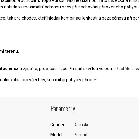
tabilitou a pohodlím, Topo Pursuit vás nezklamou. Tato běžecká a turist
vám nabídnou maximální ochranu nohy při zachování přirozeného pohybu
žce, tak pro chodce, kteří hledají kombinaci lehkosti a bezpečnosti při po
mi terénu.
etbehu.cz
a zjistěte, proč jsou Topo Pursuit skvělou volbou:
Přečtěte si c
lní volba pro všechny, kdo milují pohyb v přírodě!
Parametry
Gender:
Dámské
Model:
Pursuit