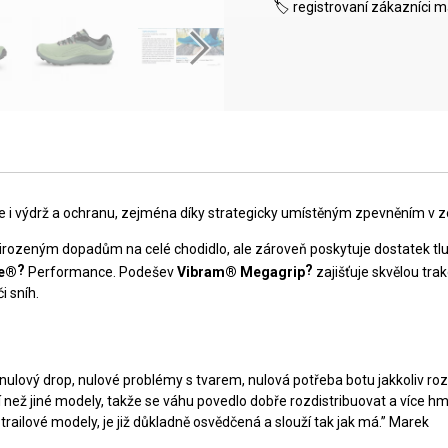
🏷️ registrovaní zákazníci 
ale i výdrž a ochranu, zejména díky strategicky umístěným zpevněním 
irozeným dopadům na celé chodidlo, ale zároveň poskytuje dostatek tl
?
?
te®
Performance. Podešev
Vibram® Megagrip
zajišťuje skvělou tra
i sníh.
 nulový drop, nulové problémy s tvarem, nulová potřeba botu jakkoliv ro
ější než jiné modely, takže se váhu povedlo dobře rozdistribuovat a více
ailové modely, je již důkladně osvědčená a slouží tak jak má.” Marek