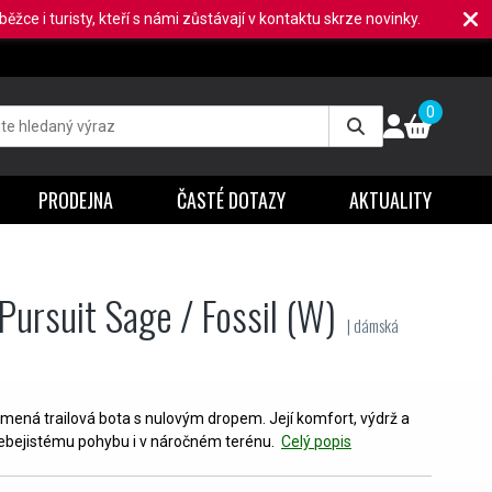
ěžce i turisty, kteří s námi zůstávají v kontaktu skrze novinky.
0
PRODEJNA
ČASTÉ DOTAZY
AKTUALITY
 Pursuit Sage / Fossil (W)
| dámská
umená trailová bota s nulovým dropem. Její komfort, výdrž a
 sebejistému pohybu i v náročném terénu.
Celý popis