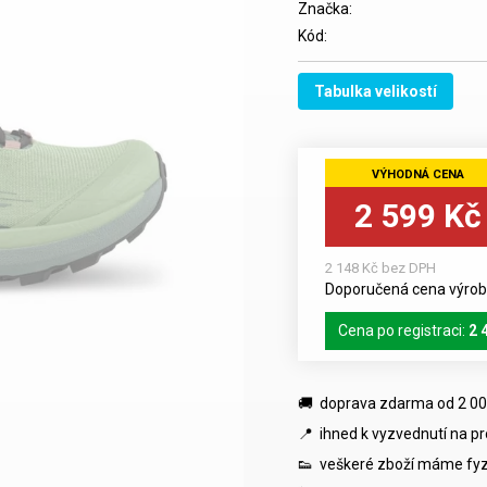
Značka:
Kód:
Tabulka velikostí
2 599 Kč
2 148 Kč bez DPH
Doporučená cena výrobc
Cena po registraci:
2 
🚚 doprava zdarma od 2 00
📍 ihned k vyzvednutí na p
👟 veškeré zboží máme fyz