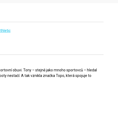
thletic
sportovní obuvi. Tony – stejně jako mnoho sportovců – hledal
ty nestačí. A tak vznikla značka Topo, která spojuje to