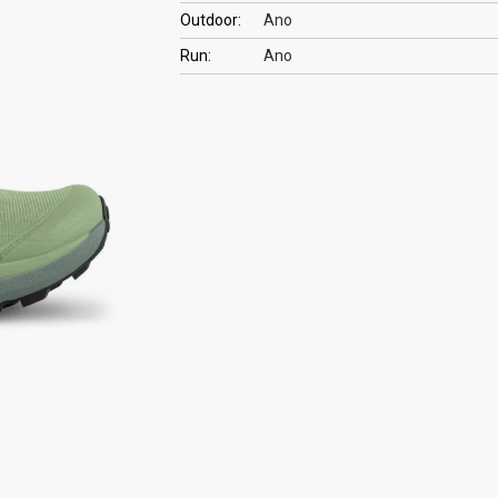
Outdoor:
Ano
Run:
Ano