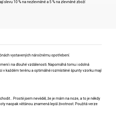
mají slevu 10 % na nezlevněné a 5 % na zlevněné zboží
v zónách vystavených náročnému opotřebení.
umení i na dlouhé vzdálenosti. Napomáhá tomu i odolná
kci v každém terénu a optimálně rozmístěné špunty vzorku mají
zchodit… Prostě jsem nevěděl, že je mám na noze, a to je někdy
 hmoty naopak většinou znamená lepší životnost. Použitá verze