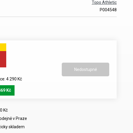
Topo Athletic
P004548
e: 4 290 Kč
469 Kč
0 Kč
rodejně v Praze
icky skladem