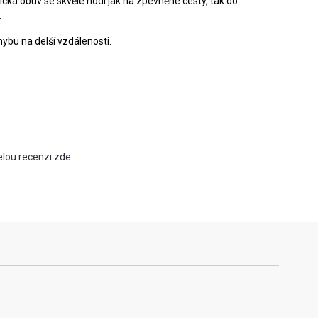
ická obuv se skvěle hodí jak na zpevněné cesty, tak do
.
hybu na delší vzdálenosti.
elou recenzi zde.