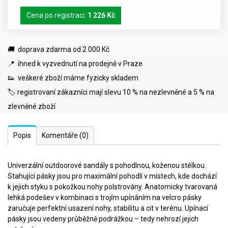
Cena po registraci:
1 226 Kč
🚚 doprava zdarma od 2 000 Kč
📍 ihned k vyzvednutí na prodejně v Praze
👟 veškeré zboží máme fyzicky skladem
🏷️ registrovaní zákazníci mají slevu 10 % na nezlevněné a 5 % na
zlevněné zboží
Popis
Komentáře
(0)
Univerzální outdoorové sandály s pohodlnou, koženou stélkou.
Stahující pásky jsou pro maximální pohodlí v místech, kde dochází
k jejich styku s pokožkou nohy polstrovány. Anatomicky tvarovaná
lehká podešev v kombinaci s trojím upínáním na velcro pásky
zaručuje perfektní usazení nohy, stabilitu a cit v terénu. Upínací
pásky jsou vedeny průběžně podrážkou – tedy nehrozí jejich