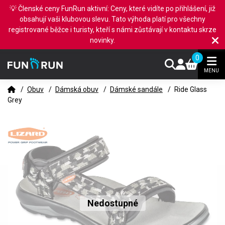
💡 Členské ceny FunRun aktivní: Ceny, které vidíte po přihlášení, již
obsahují vaši klubovou slevu. Tato výhoda platí pro všechny
registrované běžce i turisty, kteří s námi zůstávají v kontaktu skrze
novinky.
0
MENU
/
Obuv
/
Dámská obuv
/
Dámské sandále
/
Ride Glass
Grey
Nedostupné