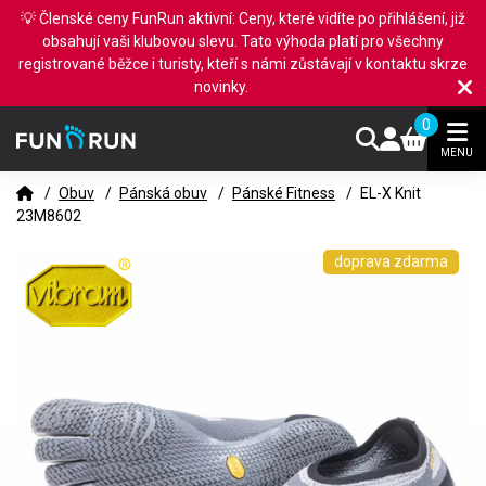
💡 Členské ceny FunRun aktivní: Ceny, které vidíte po přihlášení, již
obsahují vaši klubovou slevu. Tato výhoda platí pro všechny
registrované běžce i turisty, kteří s námi zůstávají v kontaktu skrze
novinky.
0
MENU
/
Obuv
/
Pánská obuv
/
Pánské Fitness
/
EL-X Knit
23M8602
doprava zdarma