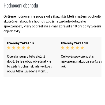
Hodnocení obchodu
Ověřené hodnocení je pouze od zákazníků, kteří v našem obchodě
skutečně nakoupili a hodnotí zboží na základě dotazníku
spokojenosti, který obdrželi na e-mail zpravidla 10 dní od vytvoření
objednávky.
Ověřený zákazník
Ověřený zákazník
Ocenila jsem v této složité
Celková spokojenost s
době, že lze obuv objednat - je
nákupem, nakupuji asi 4x za
to vždy trochu risk, ale velikosti
rok.
obuvi Altra (uváděné v cm)
odpovídají skutečnosti. Rychlé
dodání bylo také plus. Potěšil
dárek v podobě ponožek. Já
především na obchodě oceňuji
sortiment obuvi, který
napomáhá přirozenému běhání