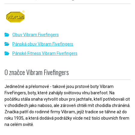
Obuv Vibram Fivefingers
Pánská obuv Vibram Fivefingers
Pánské Fitness Vibram Fivefingers
O značce Vibram Fivefingers
Jedinečné a přelomové - takové jsou prstové boty Vibram
FiveFingers, boty, které zahájily světovou vlnu barefoot. Na
počátku stála snaha vytvořit obuv pro jachtaře, kteří potřebovali cit
v chodidlech jako naboso, ale zároveň chtěli mít chodidla chráněná.
Značka patří do rodinné firmy Vibram, jejíž tradice se táhne až do
roku 1935, a která dodává podrážky vícde než tisíci obuvních firem
na celém světě.