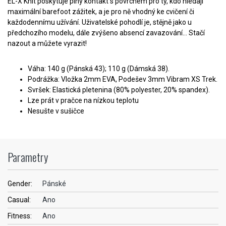
EL-X Knit poskytuje plný kontakt s povrchem pro ty, kdo hledají
maximální barefoot zážitek, a je pro ně vhodný ke cvičení či
každodennímu užívání. Uživatelské pohodlí je, stějně jako u
předchozího modelu, dále zvýšeno absencí zavazování... Stačí
nazout a můžete vyrazit!
Váha: 140 g (Pánská 43); 110 g (Dámská 38).
Podrážka: Vložka 2mm EVA, Podešev 3mm Vibram XS Trek.
Svršek: Elastická pletenina (80% polyester, 20% spandex).
Lze prát v pračce na nízkou teplotu
Nesušte v sušičce
Parametry
Gender:
Pánské
Casual:
Ano
Fitness:
Ano