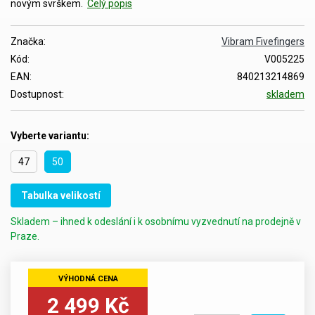
novým svrškem.
Celý popis
Značka:
Vibram Fivefingers
Kód:
V005225
EAN:
840213214869
Dostupnost:
skladem
Vyberte variantu:
47
50
Tabulka velikostí
Skladem – ihned k odeslání i k osobnímu vyzvednutí na prodejně v
Praze.
2 499 Kč