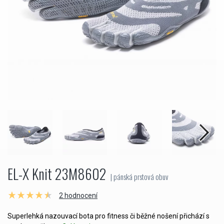
EL-X Knit 23M8602
| pánská prstová obuv
2 hodnocení
Superlehká nazouvací bota pro fitness či běžné nošení přichází s