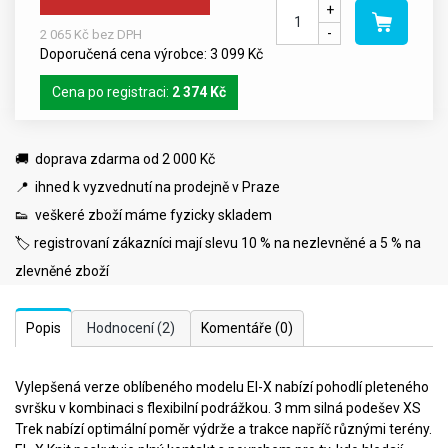
+
-
2 065 Kč bez DPH
Doporučená cena výrobce: 3 099 Kč
Cena po registraci:
2 374 Kč
🚚 doprava zdarma od 2 000 Kč
📍 ihned k vyzvednutí na prodejně v Praze
👟 veškeré zboží máme fyzicky skladem
🏷️ registrovaní zákazníci mají slevu 10 % na nezlevněné a 5 % na
zlevněné zboží
Popis
Hodnocení
(2)
Komentáře
(0)
Vylepšená verze oblíbeného modelu El-X nabízí pohodlí pleteného
svršku v kombinaci s flexibilní podrážkou. 3 mm silná podešev XS
Trek nabízí optimální poměr výdrže a trakce napříč různými terény.