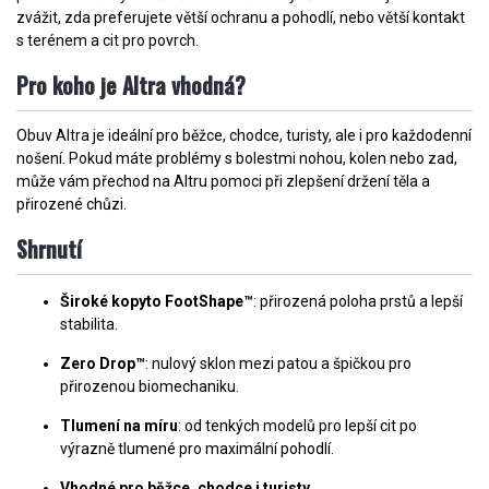
zvážit, zda preferujete větší ochranu a pohodlí, nebo větší kontakt
s terénem a cit pro povrch.
Pro koho je Altra vhodná?
Obuv Altra je ideální pro běžce, chodce, turisty, ale i pro každodenní
nošení. Pokud máte problémy s bolestmi nohou, kolen nebo zad,
může vám přechod na Altru pomoci při zlepšení držení těla a
přirozené chůzi.
Shrnutí
Široké kopyto FootShape™
: přirozená poloha prstů a lepší
stabilita.
Zero Drop™
: nulový sklon mezi patou a špičkou pro
přirozenou biomechaniku.
Tlumení na míru
: od tenkých modelů pro lepší cit po
výrazně tlumené pro maximální pohodlí.
Vhodné pro běžce, chodce i turisty
.