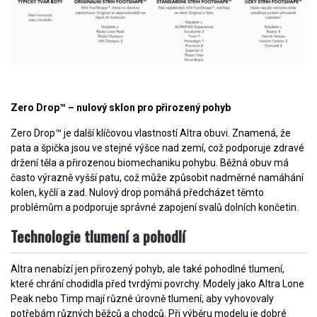
Zero Drop™ – nulový sklon pro přirozený pohyb
Zero Drop™ je další klíčovou vlastností Altra obuvi. Znamená, že
pata a špička jsou ve stejné výšce nad zemí, což podporuje zdravé
držení těla a přirozenou biomechaniku pohybu. Běžná obuv má
často výrazně vyšší patu, což může způsobit nadměrné namáhání
kolen, kyčlí a zad. Nulový drop pomáhá předcházet těmto
problémům a podporuje správné zapojení svalů dolních končetin.
Technologie tlumení a pohodlí
Altra nenabízí jen přirozený pohyb, ale také pohodlné tlumení,
které chrání chodidla před tvrdými povrchy. Modely jako Altra Lone
Peak nebo Timp mají různé úrovně tlumení, aby vyhovovaly
potřebám různých běžců a chodců. Při výběru modelu je dobré