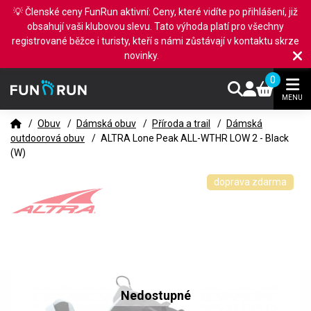
💡 Členské ceny FunRun aktivní: Ceny, které vidíte po přihlášení, již
obsahují vaši klubovou slevu. Tato výhoda platí pro všechny
registrované běžce i turisty, kteří s námi zůstávají v kontaktu skrze
novinky.
0
MENU
/
Obuv
/
Dámská obuv
/
Příroda a trail
/
Dámská
outdoorová obuv
/
ALTRA Lone Peak ALL-WTHR LOW 2 - Black
(W)
doprava zdarma
Nedostupné