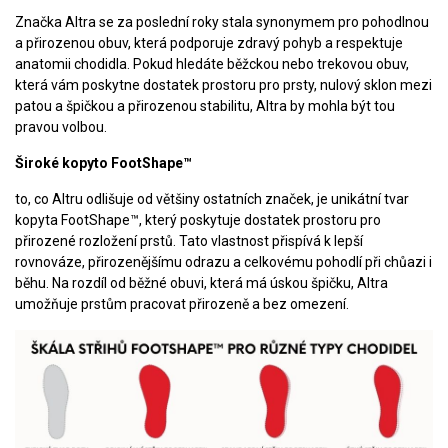
Značka Altra se za poslední roky stala synonymem pro pohodlnou
a přirozenou obuv, která podporuje zdravý pohyb a respektuje
anatomii chodidla. Pokud hledáte běžckou nebo trekovou obuv,
která vám poskytne dostatek prostoru pro prsty, nulový sklon mezi
patou a špičkou a přirozenou stabilitu, Altra by mohla být tou
pravou volbou.
Široké kopyto FootShape™
to, co Altru odlišuje od většiny ostatních značek, je unikátní tvar
kopyta FootShape™, který poskytuje dostatek prostoru pro
přirozené rozložení prstů. Tato vlastnost přispívá k lepší
rovnováze, přirozenějšímu odrazu a celkovému pohodlí při chůazi i
běhu. Na rozdíl od běžné obuvi, která má úskou špičku, Altra
umožňuje prstům pracovat přirozeně a bez omezení.