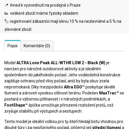
📍 ihned k vyzvednutí na prodejně v Praze
👟 veškeré zboží máme fyzicky skladem
🏷️ registrovaní zákazníci mají slevu 10 % na nezlevněné a 5 % na
zlevněné zboží
Popis
Komentáře
(0)
Model
ALTRA Lone Peak ALL-WTHR LOW 2 - Black (W)
je
navržen pro náročné outdoorové aktivity a je ideálním
společníkem do jakéhokoliv počasí. Jeho voděodolná konstrukce
zajišťuje ochranu před vlivy počasí, aniž by byla obuv zcela
nepromokavá. Díky mezipodešvi
Altra EGO™
poskytuje skvělé
tlumení a zároveň vysokou citlivost terénu. Podešev
MaxTrac™
se
postará o výbornou přilnavost i v náročných podmínkách, a
FootShape™
špička umožňuje přirozené rozložení prstů, což
zvyšuje stabilitu při výstupech a sestupech.
Tento model je ideální volbou pro ty, kteří hledají botu vhodnou pro
dlouhé túry i za nepříznivého počasí, přičemž její
střední tlumení
a