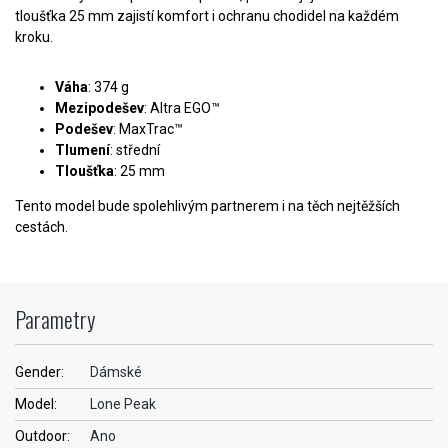
tloušťka 25 mm zajistí komfort i ochranu chodidel na každém
kroku.
Váha
: 374 g
Mezipodešev
: Altra EGO™
Podešev
: MaxTrac™
Tlumení
: střední
Tloušťka
: 25 mm
Tento model bude spolehlivým partnerem i na těch nejtěžších
cestách.
Parametry
Gender:
Dámské
Model:
Lone Peak
Outdoor:
Ano