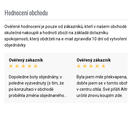
Hodnocení obchodu
Ověřené hodnocení je pouze od zákazníků, kteří v našem obchodě
skutečně nakoupili a hodnotí zboží na základě dotazníku
spokojenosti, který obdrželi na e-mail zpravidla 10 dní od vytvoření
objednávky.
Ověřený zákazník
Ověřený zákazník
Dopoledne boty objednány, v
Byla jsem mile překvapena, ja
poledne vyzvednuty (s tím, že
dobře jsem se v tomto obcho
po konzultaci v obchodě
v centru cítila. Své příští Altry s
proběhla změna objednaného
určitě znovu koupím zde.
modelu i velikosti za což
dodatečně děkuji - skvělá volba)
a odpoledne otestovány -
super! Díky!