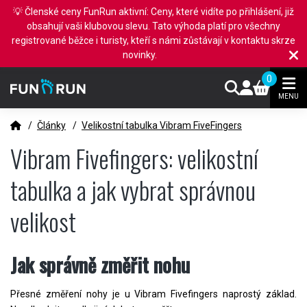
💡 Členské ceny FunRun aktivní: Ceny, které vidíte po přihlášení, již
obsahují vaši klubovou slevu. Tato výhoda platí pro všechny
registrované běžce i turisty, kteří s námi zůstávají v kontaktu skrze
novinky.
0
MENU
/
Články
/
Velikostní tabulka Vibram FiveFingers
Vibram Fivefingers: velikostní
tabulka a jak vybrat správnou
velikost
Jak správně změřit nohu
Přesné změření nohy je u Vibram Fivefingers naprostý základ.