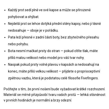
Každý prst sedí plně ve své kapse a může se přirozeně
pohybovat a ohýbat.
Nejdelší prst se lehce dotýká přední stěny kapsy, nebo ji těsně
nedosahuje — oboje je v pořádku.
Pata leží přesně v zadní části boty, bez zbytečného přesahu
nebo pohybu.
Bota nesmí mačkat prsty do stran — pokud cítíte tlak, máte
příliš malou velikost nebo model pro váš tvar nohy.
Naopak pokud prsty volně plavou v kapsách a nedosahují na
konec, máte příliš velkou velikost — přijdete o proprioceptivní
zpětnou vazbu, která je podstatou celé filosofie Fivefingers.
Počítejte s tím, že první nošení bude vyžadovat krátké rozchození.
Materiál se mírně přizpůsobí tvaru vašich prstů — lehká stísněnost
v prvních hodinách je normální a brzy odezní.