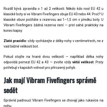
Rozdíl bývá zpravidla o 1 až 2 velikosti. Někdo kdo nosí EU 42 u
klasické boty si ve Vibram Fivefingers obuje EU 43 nebo 44. Proč? U
klasické obuvi počítáte s rezervou asi 1–1,5 cm v předku boty. U
Vibram Fivefingers žádná rezerva není — prst sahá prakticky na
konec kapsy.
Zlaté pravidlo:
vždy vycházejte z délky nohy v centimetrech, ne z
vaší běžné velikosti bot.
Pokud stojíte na hraně dvou velikostí — například délka nohy
odpovídá pomezí EU 42 a 43 — zvolte vždy
větší velikost
. Prsty
potřebují v kapsách volnost pro přirozený pohyb.
Jak mají Vibram Fivefingers správně
sedět
Správně padnoucí Vibram Fivefingers se chovají jako rukavice na
nohu: