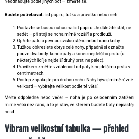
Neodhadujte podle jiných bot — změřte se.
Budete potřebovat:
list papíru, tužku a pravítko nebo metr.
Postavte se bosou nohou na list papíru. Je důležité stát, ne
sedět — při stoji se noha mírně rozšíří a prodlouží.
Opřete patu o pevnou svislou stěnu nebo hranu knihy.
Tužkou obkreslete obrys celé nohy, případně si označte
pouze dva body: konec paty a konec nejdelšího prstu (u
některých lidí je nejdelší druhý prst, ne palec).
Pravítkem změřte vzdálenost od paty k nejdelšímu prstu v
centimetrech.
Postup zopakujte pro druhou nohu. Nohy bývají mírně různé
velikosti — vybírejte velikost podle té větší.
Měřte odpoledne nebo večer — noha je po celodenním zatížení
mírně větší než ráno, a to je stav, ve kterém budete boty nejčastěji
nosit.
Vibram velikostní tabulka — přehled