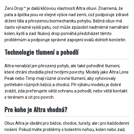
Zero Drop™ je další klíčovou vlastností Altra obuvi. Znamená, že
pata a špička jsou ve stejné výšce nad zemí, což podporuje zdravé
držení těla a přirozenou biomechaniku pohybu. Běžná obuv má
často výrazně vyšší patu, což může způsobit nadměrné namáhání
kolen, kyčlí a zad. Nulový drop pomáhá předcházet těmto
problémům a podporuje správné zapojení svalů dolních končetin.
Technologie tlumení a pohodlí
Altra nenabízí jen přirozený pohyb, ale také pohodlné tlumení,
které chrání chodidla před tvrdými povrchy. Modely jako Altra Lone
Peak nebo Timp mají různé úrovně tlumení, aby vyhovovaly
potřebám různých běžců a chodců. Při výběru modelu je dobré
zvážit, zda preferujete větší ochranu a pohodlí, nebo větší kontakt
s terénem a cit pro povrch.
Pro koho je Altra vhodná?
Obuv Altra je ideální pro běžce, chodce, turisty, ale i pro každodenní
nošení. Pokud máte problémy s bolestmi nohou, kolen nebo zad,