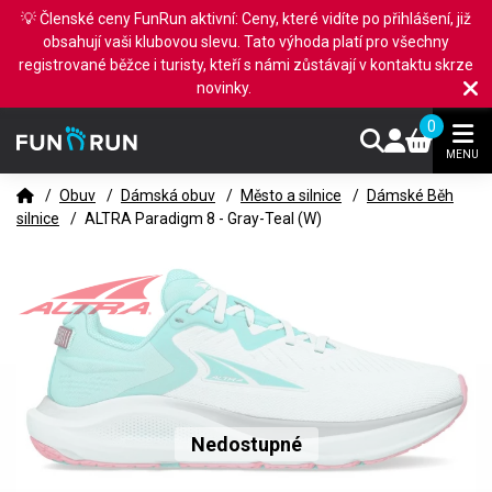
💡 Členské ceny FunRun aktivní: Ceny, které vidíte po přihlášení, již
obsahují vaši klubovou slevu. Tato výhoda platí pro všechny
registrované běžce i turisty, kteří s námi zůstávají v kontaktu skrze
novinky.
0
MENU
/
Obuv
/
Dámská obuv
/
Město a silnice
/
Dámské Běh
silnice
/
ALTRA Paradigm 8 - Gray-Teal (W)
Nedostupné