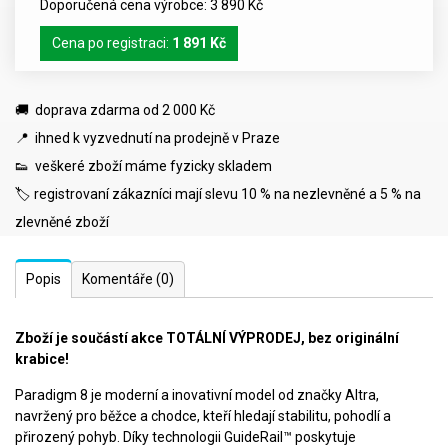
Doporučená cena výrobce: 3 890 Kč
Cena po registraci:
1 891 Kč
🚚 doprava zdarma od 2 000 Kč
📍 ihned k vyzvednutí na prodejně v Praze
👟 veškeré zboží máme fyzicky skladem
🏷️ registrovaní zákazníci mají slevu 10 % na nezlevněné a 5 % na
zlevněné zboží
Popis
Komentáře
(0)
Zboží je součástí akce TOTÁLNÍ VÝPRODEJ, bez originální
krabice!
Paradigm 8 je moderní a inovativní model od značky Altra,
navržený pro běžce a chodce, kteří hledají stabilitu, pohodlí a
přirozený pohyb. Díky technologii GuideRail™ poskytuje