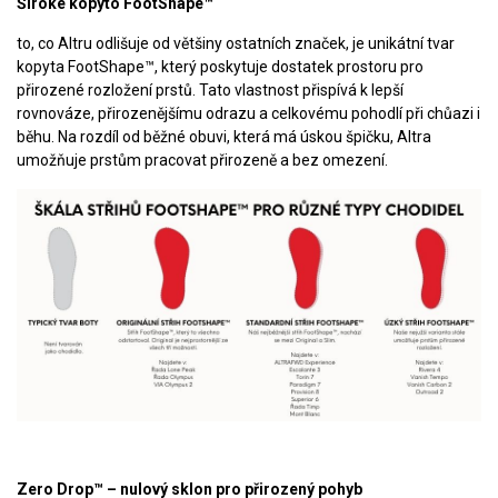
Široké kopyto FootShape™
to, co Altru odlišuje od většiny ostatních značek, je unikátní tvar
kopyta FootShape™, který poskytuje dostatek prostoru pro
přirozené rozložení prstů. Tato vlastnost přispívá k lepší
rovnováze, přirozenějšímu odrazu a celkovému pohodlí při chůazi i
běhu. Na rozdíl od běžné obuvi, která má úskou špičku, Altra
umožňuje prstům pracovat přirozeně a bez omezení.
Zero Drop™ – nulový sklon pro přirozený pohyb