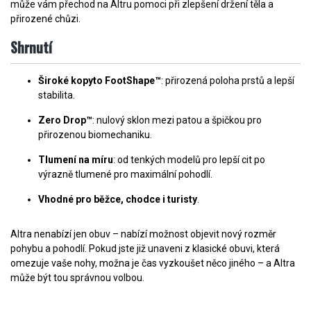
může vám přechod na Altru pomoci při zlepšení držení těla a
přirozené chůzi.
Shrnutí
Široké kopyto FootShape™
: přirozená poloha prstů a lepší
stabilita.
Zero Drop™
: nulový sklon mezi patou a špičkou pro
přirozenou biomechaniku.
Tlumení na míru
: od tenkých modelů pro lepší cit po
výrazně tlumené pro maximální pohodlí.
Vhodné pro běžce, chodce i turisty
.
Altra nenabízí jen obuv – nabízí možnost objevit nový rozměr
pohybu a pohodlí. Pokud jste již unaveni z klasické obuvi, která
omezuje vaše nohy, možna je čas vyzkoušet něco jiného – a Altra
může být tou správnou volbou.