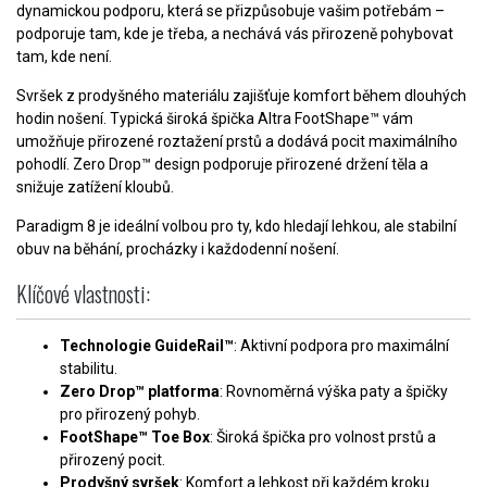
dynamickou podporu, která se přizpůsobuje vašim potřebám –
podporuje tam, kde je třeba, a nechává vás přirozeně pohybovat
tam, kde není.
Svršek z prodyšného materiálu zajišťuje komfort během dlouhých
hodin nošení. Typická široká špička Altra FootShape™ vám
umožňuje přirozené roztažení prstů a dodává pocit maximálního
pohodlí. Zero Drop™ design podporuje přirozené držení těla a
snižuje zatížení kloubů.
Paradigm 8 je ideální volbou pro ty, kdo hledají lehkou, ale stabilní
obuv na běhání, procházky i každodenní nošení.
Klíčové vlastnosti:
Technologie GuideRail™
: Aktivní podpora pro maximální
stabilitu.
Zero Drop™ platforma
: Rovnoměrná výška paty a špičky
pro přirozený pohyb.
FootShape™ Toe Box
: Široká špička pro volnost prstů a
přirozený pocit.
Prodyšný svršek
: Komfort a lehkost při každém kroku.